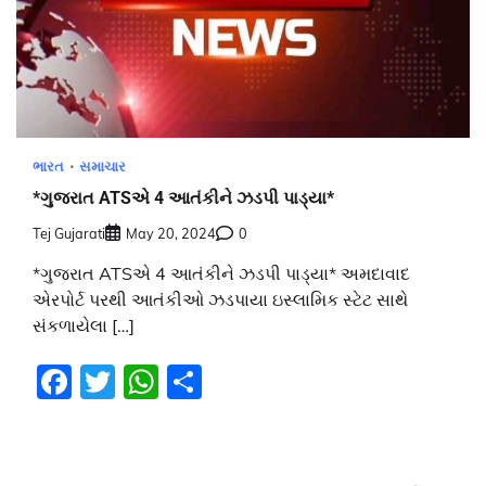
ભારત
સમાચાર
*ગુજરાત ATSએ 4 આતંકીને ઝડપી પાડ્યા*
Tej Gujarati
May 20, 2024
0
*ગુજરાત ATSએ 4 આતંકીને ઝડપી પાડ્યા* અમદાવાદ
એરપોર્ટ પરથી આતંકીઓ ઝડપાયા ઇસ્લામિક સ્ટેટ સાથે
સંકળાયેલા […]
Facebook
Twitter
WhatsApp
Share