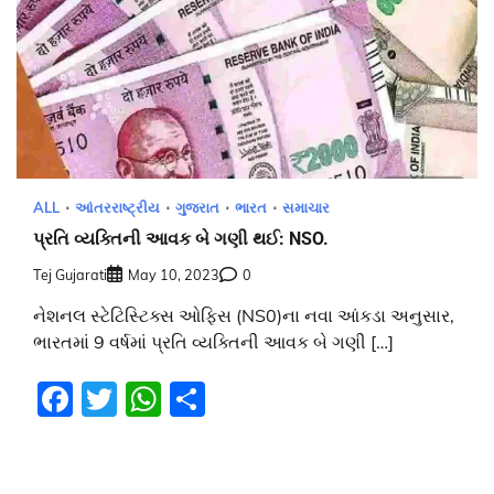
ALL
આંતરરાષ્ટ્રીય
ગુજરાત
ભારત
સમાચાર
પ્રતિ વ્યક્તિની આવક બે ગણી થઈ: NSO.
Tej Gujarati
May 10, 2023
0
નેશનલ સ્ટેટિસ્ટિક્સ ઓફિસ (NS0)ના નવા આંકડા અનુસાર,
ભારતમાં 9 વર્ષમાં પ્રતિ વ્યક્તિની આવક બે ગણી […]
Facebook
Twitter
WhatsApp
Share