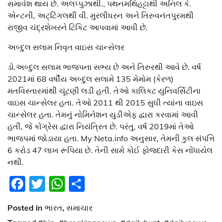
સમાવેશ થાય છે. અલપ્પુઝાથી., પથનમથિહટ્ટાથી અનિલ કે.
એન્ટની, અટ્ટિંગલથી વી. મુરલીધરન અને તિરુવનંતપુરમથી
રાજીવ ચંદ્રશેખરને ટિકિટ આપવામાં આવી છે.
અબ્દુલ સલામ નિવૃત વાઇસ ચાન્સેલર
ડો.અબ્દુલ સલામ ભાજપના સભ્ય છે અને તિરુરથી આવે છે. વર્ષ
2021માં 68 વર્ષીય અબ્દુલ સલામે 135 મેમોમ (કેરળ)
મતવિસ્તારમાંથી ચૂંટણી લડી હતી. તેઓ કાલિકટ યુનિવર્સિટીના
વાઇસ ચાન્સેલર હતા. તેઓ 2011 થી 2015 સુધી ત્યાંના વાઇસ
ચાન્સેલર હતા. તેમનું નોમિનેશન યુડીએફ દ્વારા કરવામાં આવી
હતી, જે કોંગ્રેસ દ્વારા નિયંત્રિત છે. પરંતુ, વર્ષ 2019માં તેઓ
ભાજપમાં જોડાયા હતા. My Neta.info અનુસાર, તેમની કુલ સંપત્તિ
6 કરોડ 47 લાખ રૂપિયા છે. તેની સામે કોઈ ફોજદારી કેસ નોંધાયેલ
નથી.
Facebook
Twitter
WhatsApp
Share
Posted in
ભારત
,
સમાચાર