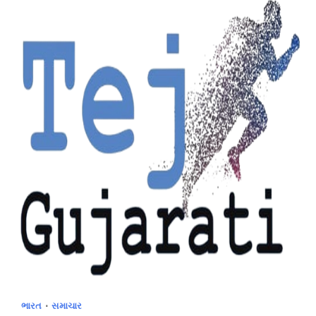
ભારત
સમાચાર