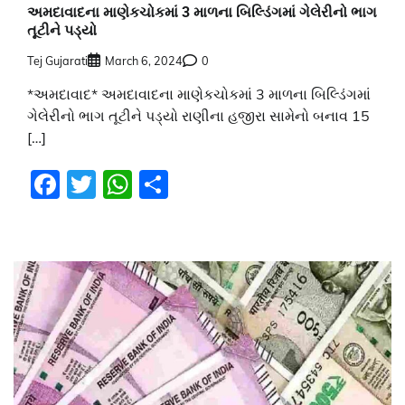
અમદાવાદના માણેકચોકમાં 3 માળના બિલ્ડિંગમાં ગેલેરીનો ભાગ
તૂટીને પડ્યો
Tej Gujarati
March 6, 2024
0
*અમદાવાદ* અમદાવાદના માણેકચોકમાં 3 માળના બિલ્ડિંગમાં
ગેલેરીનો ભાગ તૂટીને પડ્યો રાણીના હજીરા સામેનો બનાવ 15
[…]
Facebook
Twitter
WhatsApp
Share