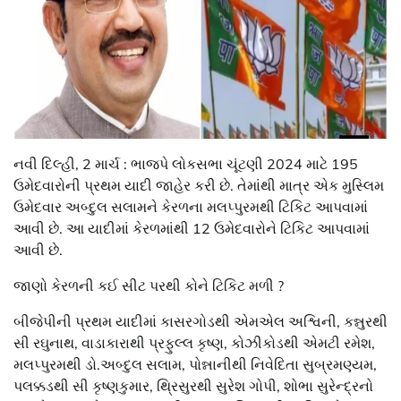
નવી દિલ્હી, 2 માર્ચ : ભાજપે લોકસભા ચૂંટણી 2024 માટે 195
ઉમેદવારોની પ્રથમ યાદી જાહેર કરી છે. તેમાંથી માત્ર એક મુસ્લિમ
ઉમેદવાર અબ્દુલ સલામને કેરળના મલપ્પુરમથી ટિકિટ આપવામાં
આવી છે. આ યાદીમાં કેરળમાંથી 12 ઉમેદવારોને ટિકિટ આપવામાં
આવી છે.
જાણો કેરળની કઈ સીટ પરથી કોને ટિકિટ મળી ?
બીજેપીની પ્રથમ યાદીમાં કાસરગોડથી એમએલ અશ્વિની, કન્નુરથી
સી રઘુનાથ, વાડાકારાથી પ્રફુલ્લ કૃષ્ણ, કોઝીકોડથી એમટી રમેશ,
મલપ્પુરમથી ડો.અબ્દુલ સલામ, પોન્નાનીથી નિવેદિતા સુબ્રમણ્યમ,
પલક્કડથી સી કૃષ્ણકુમાર, થ્રિસુરથી સુરેશ ગોપી, શોભા સુરેન્દ્રનો