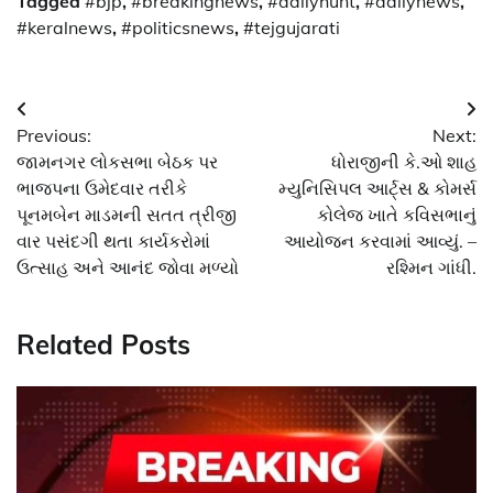
Tagged
#bjp
,
#breakingnews
,
#dailyhunt
,
#dailynews
,
#keralnews
,
#politicsnews
,
#tejgujarati
Post
Previous:
Next:
navigation
જામનગર લોકસભા બેઠક પર
ધોરાજીની કે.ઓ શાહ
ભાજપના ઉમેદવાર તરીકે
મ્યુનિસિપલ આર્ટ્સ & કોમર્સ
પૂનમબેન માડમની સતત ત્રીજી
કોલેજ ખાતે કવિસભાનું
વાર પસંદગી થતા કાર્યકરોમાં
આયોજન કરવામાં આવ્યું. –
ઉત્સાહ અને આનંદ જોવા મળ્યો
રશ્મિન ગાંધી.
Related Posts