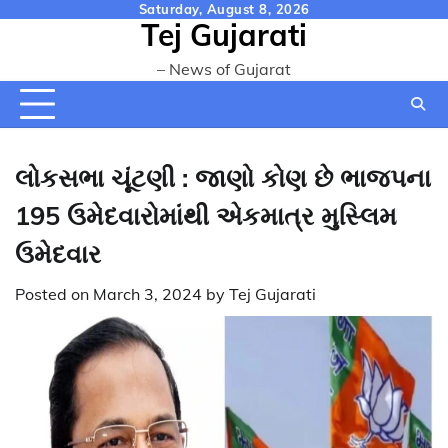
Skip
Saturday, August 8, 2026
Tej Gujarati
to
content
– News of Gujarat
લોકસભા ચૂંટણી : જાણો કોણ છે ભાજપના
195 ઉમેદવારોમાંથી એકમાત્ર મુસ્લિમ
ઉમેદવાર
Posted on
March 3, 2024
by
Tej Gujarati