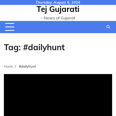
Skip
Thursday, August 6, 2026
Tej Gujarati
to
content
– News of Gujarat
Tag:
#dailyhunt
Home
#dailyhunt