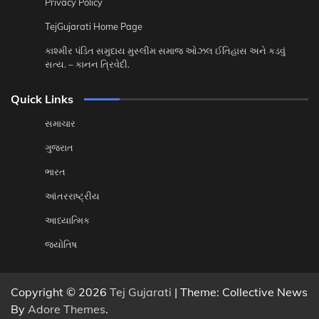
Privacy Policy
TejGujarati Home Page
કાશ્મીર પંડિત સમુદાય મુસ્લીમ સમાજ ઓઝલ ઈતિહાસ અને કડવું
સત્ય. – કાનન ત્રિવેદી.
Quick Links
સમાચાર
ગુજરાત
ભારત
આંતરરાષ્ટ્રીય
આધ્યાત્મિક
જ્યોતિષ
Copyright © 2026
Tej Gujarati
| Theme: Collective News
By
Adore Themes
.