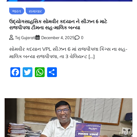
ભારત
સમાચાર
ઉદ્યોગસાહસિક સોમવીર કદયાન ને સીઝન 6 માટે
રાજપીપલા ટીમના સહ-માલિક બન્યા
Tej Gujarati
December 4, 2025
0
સોમવીર કદયાન VPL સીઝન 6 માં રાજપીપલા કિંગ્સ ના સહ-
માલિક બન્યા રાજપીપલા, તા 3 વેલિયન્ટ […]
Facebook
Twitter
WhatsApp
Share