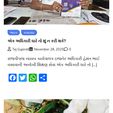
ભારત
સમાચાર
એક અધિકારી ધારે તો શું ન કરી શકે?
Tej Gujarati
November 28, 2025
0
રાજપીપલા નાયબ કાર્યપાલક ઇજનેર અધિકારી હેમંત ભાઈ
વસાવાની અનોખી શિક્ષણ સેવા એક અધિકારી ધારે તો […]
Facebook
Twitter
WhatsApp
Share