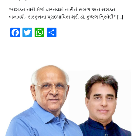
*સશક્ત નારી મેળો વાસ્તવમાં નારીને સબળ અને સશક્ત
બનાવશે- સંસ્કૃતના પ્રાધ્યાપિકા શ્રી ડૉ. કુંજલ ત્રિવેદી* […]
Facebook
Twitter
WhatsApp
Share