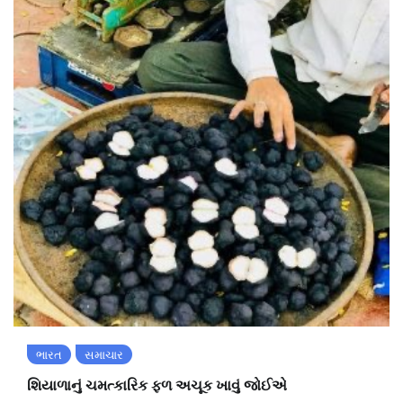
ભારત
સમાચાર
શિયાળાનું ચમત્કારિક ફળ અચૂક ખાવું જોઈએ