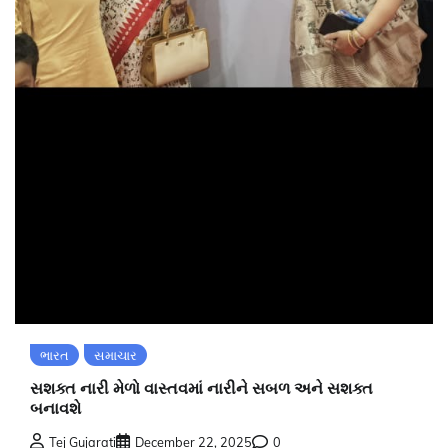
ભારત
સમાચાર
સશક્ત નારી મેળો વાસ્તવમાં નારીને સબળ અને સશક્ત
બનાવશે
Tej Gujarati
December 22, 2025
0