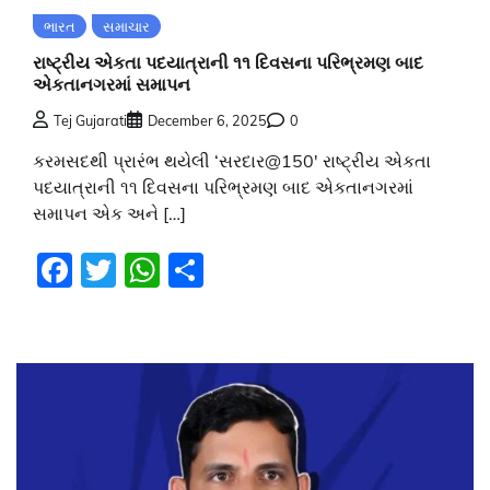
ભારત
સમાચાર
રાષ્ટ્રીય એકતા પદયાત્રાની ૧૧ દિવસના પરિભ્રમણ બાદ
એકતાનગરમાં સમાપન
Tej Gujarati
December 6, 2025
0
કરમસદથી પ્રારંભ થયેલી ‘સરદાર@150′ રાષ્ટ્રીય એકતા
પદયાત્રાની ૧૧ દિવસના પરિભ્રમણ બાદ એકતાનગરમાં
સમાપન એક અને […]
Facebook
Twitter
WhatsApp
Share