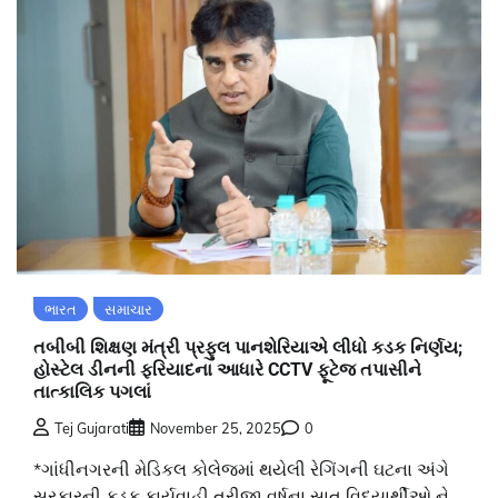
ભારત
સમાચાર
તબીબી શિક્ષણ મંત્રી પ્રફુલ પાનશેરિયાએ લીધો કડક નિર્ણય;
હોસ્ટેલ ડીનની ફરિયાદના આધારે CCTV ફૂટેજ તપાસીને
તાત્કાલિક પગલાં
Tej Gujarati
November 25, 2025
0
*ગાંધીનગરની મેડિકલ કોલેજમાં થયેલી રેગિંગની ઘટના અંગે
સરકારની કડક કાર્યવાહી ત્રીજા વર્ષના સાત વિદ્યાર્થીઓ ને