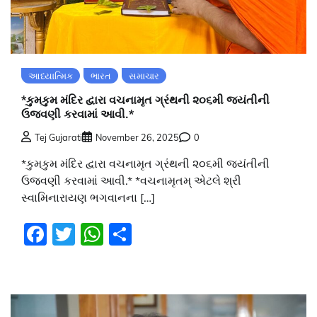
આધ્યાત્મિક
ભારત
સમાચાર
*કુમકુમ મંદિર દ્વારા વચનામૃત ગ્રંથની ૨૦૬મી જયંતીની
ઉજવણી કરવામાં આવી.*
Tej Gujarati
November 26, 2025
0
*કુમકુમ મંદિર દ્વારા વચનામૃત ગ્રંથની ૨૦૬મી જયંતીની
ઉજવણી કરવામાં આવી.* *વચનામૃતમ્ એટલે શ્રી
સ્વામિનારાયણ ભગવાનના […]
Facebook
Twitter
WhatsApp
Share