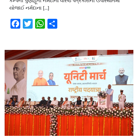
કેમ્પની પુર્ણાહૂતી નર્મદાના વરિષ્ઠ પત્રકારોની ઉપસ્થિતિમાં
યોજાઈ નર્મદાના […]
Facebook
Twitter
WhatsApp
Share