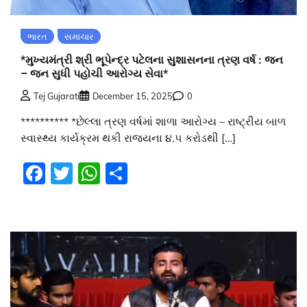
ભારત
સમાચાર
*મુખ્યમંત્રી શ્રી ભૂપેન્દ્ર પટેલના સુશાસનના ત્રણ વર્ષ : જન
– જન સુધી પહોચી આરોગ્ય સેવા*
Tej Gujarati
December 15, 2025
0
********** *છેલ્લા ત્રણ વર્ષમાં શાળા આરોગ્ય – રાષ્ટ્રીય બાળ
સ્વાસ્થ્ય કાર્યક્રમ થકી રાજ્યના ૪.૫ કરોડથી […]
Facebook
Twitter
WhatsApp
Share