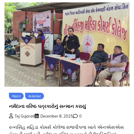
ભારત
સમાચાર
નર્મદાના વરિષ્ઠ પત્રકારોનું સન્માન કરાયું
Tej Gujarati
December 8, 2025
0
રત્નસિંહ મહિડા કોમર્સ કોલેજ રાજપીપળા ખાતે એનએસએસ