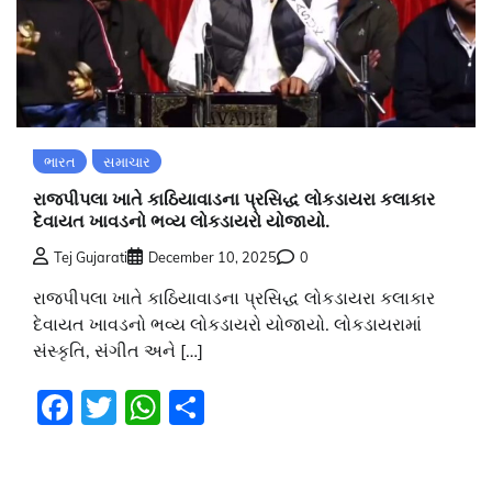
ભારત
સમાચાર
રાજપીપલા ખાતે કાઠિયાવાડના પ્રસિદ્ધ લોકડાયરા કલાકાર
દેવાયત ખાવડનો ભવ્ય લોકડાયરો યોજાયો.
Tej Gujarati
December 10, 2025
0
રાજપીપલા ખાતે કાઠિયાવાડના પ્રસિદ્ધ લોકડાયરા કલાકાર
દેવાયત ખાવડનો ભવ્ય લોકડાયરો યોજાયો. લોકડાયરામાં
સંસ્કૃતિ, સંગીત અને […]
Facebook
Twitter
WhatsApp
Share