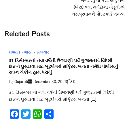
બિરદાવતાં નર્મદાના ખેડૂતોએ
વડાપ્રધાનને પોસ્ટકાર્ડ લખ્યા
Related Posts
ગુજરાત
ભારત
સમાચાર
31 ડિસેમ્બરનો નવા વર્ષની ઉજવણી પર્વે ગુજરાતમાં વિદેશી
દારૂને ઘુસાડવા માટે બૂટલેગરો સક્રિય બનતા નર્મદા પોલીસનું
સઘન ચેકીંગ હાથ ધરાયું
Tej Gujarati
December 30, 2023
0
31 ડિસેમ્બર નો નવા વર્ષની ઉજવણી પર્વે ગુજરાતમાં વિદેશી
દારૂને ઘુસાડવા માટે બૂટલેગરો સક્રિય બનતા […]
Facebook
Twitter
WhatsApp
Share