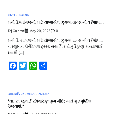
ભારત
સમાચાર
મનો દિવ્યાંગજનો માટે યોજાયેલ ઝુમબા ડાન્સ નો વર્કશોપ….
Tej Gujarati
May 20, 2025
0
મનો દિવ્યાંગજનો માટે યોજાયેલ ઝુમબા ડાન્સ નો વર્કશોપ….
નવજીવન ચેરીટેબલ ટ્રસ્ટ સંચાલિત ડો.હરિકૃષ્ણ ડાહ્યાભાઈ
સ્વામી […]
Facebook
Twitter
WhatsApp
Share
આધ્યાત્મિક
ભારત
સમાચાર
*તા. ર૧ જુલાઈ રવિવારે કુમકુમ મંદિર ખાતે ગુરુપૂર્ણિમા
ઉજવાશે.*