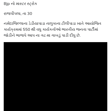
Bjp નો માસ્ટર સ્ટ્રોક
રાજપીપલા, તા 30
નર્મદાજિલ્લાના ડેડીયાપાડા તાલુકાના ટીલીપાડા ખાતે આયોજિત
કાર્યક્રમમાં 550 થી વધુ કાર્યકર્તાઓ ભારતીય જનતા પાર્ટીમાં
જોડીને ભાજપે આપ ના ગઢ મા ગાબડું પાડી દીધુ છે.