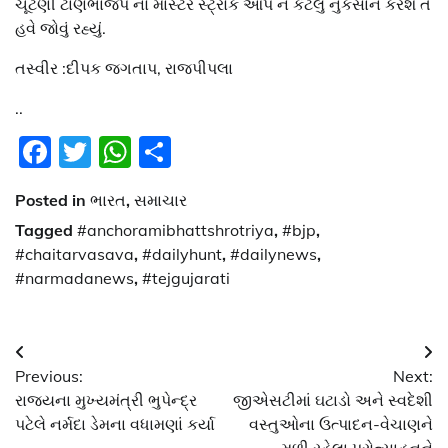
ચૂંટણી ટાણેભાજપ નો માસ્ટર સ્ટ્રોક આપ ને કેટલું નુકસાન કરશે તે
હવે જોવું રહ્યું.
તસ્વીર :દીપક જગતાપ, રાજપીપલા
..
Facebook
Twitter
WhatsApp
Share
Posted in
ભારત
,
સમાચાર
Tagged
#anchoramibhattshrotriya
,
#bjp
,
#chaitarvasava
,
#dailyhunt
,
#dailynews
,
#narmadanews
,
#tejgujarati
Post
Previous:
Next:
navigation
રાજ્યના મુખ્યમંત્રી ભુપેન્દ્ર
જીએસટીમાં ઘટાડો અને સ્વદેશી
પટેલે નર્મદા ડેમના વધામણાં કર્યા
વસ્તુઓના ઉત્પાદન-વેચાણને
મળી રહેલા પ્રોત્સાહનને