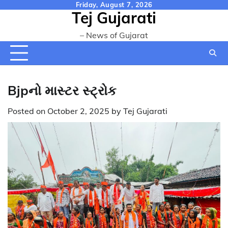
Skip
Friday, August 7, 2026
Tej Gujarati
to
content
– News of Gujarat
Bjpનો માસ્ટર સ્ટ્રોક
Posted on
October 2, 2025
by
Tej Gujarati