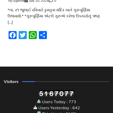
Tej Gujarati
July 20, 2024
0
*તા. ર૧ જુલાઈ રવિવારે કુમકુમ મંદિર ખાતે ગુરુપૂર્ણિમા
ઉજવાશે.* *ગુરુપૂર્ણિમા એટલે ગુરુએ કરેલા ઉપકારોનું ઋણ
[…]
Facebook
Twitter
WhatsApp
Share
Visitors
Users Today : 773
Users Yesterday : 642