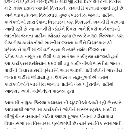
દેશના વડાપ્રધાન નરેન્દ્રભાઈ મોદીજી દ્વારા દરેક ક્ષેત્ર ના વિકાસ
માટે વિશેષ ધ્યાન આપીને વિકાસની કામગીરી કરવામાં આવી રહી છે
અને વડાપ્રધાનના વિચારધારા મુજબ ભારતીય જનતા પાર્ટીના
કાર્યકર્તાઓ દ્વારા દેશના વિસ્તારમાં પણ વિકાસની કામગીરી કરવામાં
આવી રહી છે આ કામગીરી જોઈને દિવસ અને દિવસે કાર્યકર્તાઓ
ભારતીય જનતા પાર્ટીમાં જોડાઈ રહ્યા છે ત્યારે નર્મદા જિલ્લામાં પણ
રોજ રોજ કાર્યકર્તાઓ ભારતીય જનતા પાર્ટીને વિચારધારા થી
પ્રેરાય ને પાર્ટી માં જોડાઈ રહ્યા છે ત્યારે નર્મદા જિલ્લાના
ડેડીયાપાડા તાલુકાના ટીલી પાડા ખાતેઆ કાર્યક્રમ યોજાયો હતો
આ કાર્યક્રમ દરમિયાન 550 થી વધુ કાર્યકર્તાઓ ભારતીય જનતા
પાર્ટીની વિચારધારાથી પ્રેરાઈને આમ આદમી પાર્ટી છોડીને ભારતીય
જનતા પાર્ટીમાં જોડાયા હતા ઉપસ્થિત મહાનુભવોએ તમામ
કાર્યકર્તાઓને ભારતીય જનતા પાર્ટીનો ખેસ પહેરાવીને પાર્ટીમાં
આવકાર આપી અભિનંદન પાઠવ્યા હતા
આગામી તાલુકા જિલ્લા પંચાયત ની ચૂંટણીઓ આવી રહી છે ત્યારે
આપ માથી ભાજપ મા કાર્યકરોને જોડીને માસ્ટર સ્ટ્રોક માર્યો છે.
બીજું ચૈતર વસાવાને કોર્ટના આદેશ મુજબ પોતાના ડેડીયાપાડા
વિધાનસભા મત વિસ્તારમા પ્રવેશબંધી છે ત્યારે સ્થાનિક સ્વરાજની