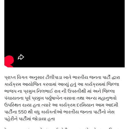
પ્રાપ્ત વિગત અનુસાર ટીલીપાડા ખાતે ભારતીય જનતા પાર્ટી દ્વારા
કાર્યક્રમ આયોજિત કરવામાં આવ્યું હતું આ કાર્યક્રમમાં જિલ્લા
ભાજપ ના પ્રમુખ નિલભાઈ રાવ ની ઉપસ્તીથી માં અને જિલ્લા
પંચાયતના પૂર્વ પ્રમુખ પર્યુષાબેન વસાવા તથા અન્ય મહાનુભવો
ઉપસ્થિત રહ્યા હતા ત્યારે આ કાર્યક્રમ દરમિયાન આમ આદમી
પાર્ટીના 550 થી વધુ કાર્યકર્તાઓ ભારતીય જનતા પાર્ટીનો ખેસ
પહેરીને પાર્ટીમાં જોડાયા હતા