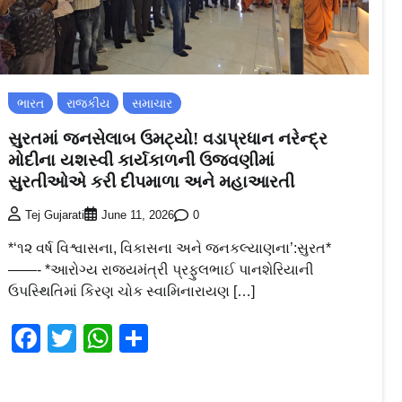
ભારત
રાજકીય
સમાચાર
સુરતમાં જનસેલાબ ઉમટ્યો! વડાપ્રધાન નરેન્દ્ર
મોદીના યશસ્વી કાર્યકાળની ઉજવણીમાં
સુરતીઓએ કરી દીપમાળા અને મહાઆરતી
0
Tej Gujarati
June 11, 2026
*‘૧૨ વર્ષ વિશ્વાસના, વિકાસના અને જનકલ્યાણના’:સુરત*
——- *આરોગ્ય રાજ્યમંત્રી પ્રફુલભાઈ પાનશેરિયાની
ઉપસ્થિતિમાં કિરણ ચોક સ્વામિનારાયણ […]
Facebook
Twitter
WhatsApp
Share