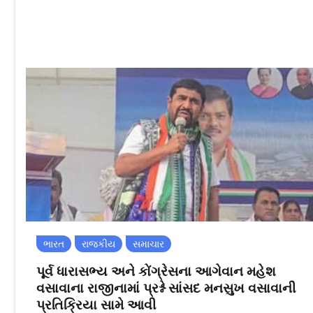
ભારત
રાજકીય
સમાચાર
પૂર્વ ધારાસભ્ય અને કોંગ્રેસના આગેવાન મહેશ
વસાવાના રાજીનામાં પ્રશ્ને સાંસદ મનસુખ વસાવાની
પ્રતિક્રિયા સામે આવી