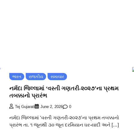
ભારત
રાજકીય
સમાચાર
નર્મદા જિલ્લામાં ‘વસ્તી ગણતરી-૨૦૨૭’ના પ્રથમ
તબક્કાનો પ્રારંભ
0
Tej Gujarati
June 2, 2026
નર્મદા જિલ્લામાં ‘વસ્તી ગણતરી-૨૦૨૭’ના પ્રથમ તબક્કાનો
પ્રારંભ તા. ૧ જૂનથી ૩૦ જૂન દરમિયાન ઘર-યાદી અને […]