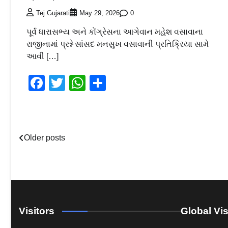
0
Tej Gujarati
May 29, 2026
પૂર્વ ધારાસભ્ય અને કોંગ્રેસના આગેવાન મહેશ વસાવાના
રાજીનામાં પ્રશ્ને સાંસદ મનસુખ વસાવાની પ્રતિક્રિયા સામે
આવી […]
Facebook
Twitter
WhatsApp
Share
Posts
Older posts
navigation
Visitors
Global Vis