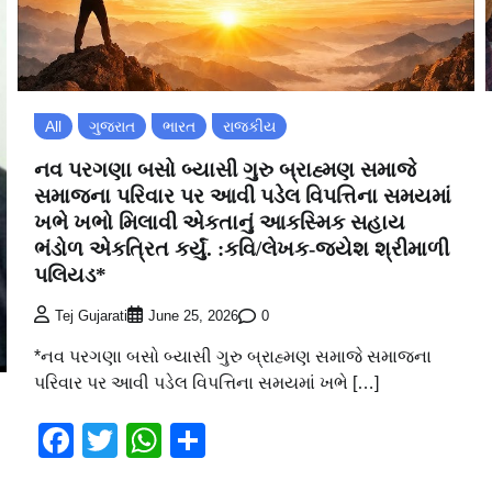
All
ગુજરાત
ભારત
રાજકીય
નવ પરગણા બસો બ્યાસી ગુરુ બ્રાહ્મણ સમાજે
સમાજના પરિવાર પર આવી પડેલ વિપત્તિના સમયમાં
ખભે ખભો મિલાવી એકતાનું આકસ્મિક સહાય
ભંડોળ એકત્રિત કર્યું. :કવિ/લેખક-જયેશ શ્રીમાળી
પલિયડ*
0
Tej Gujarati
June 25, 2026
*નવ પરગણા બસો બ્યાસી ગુરુ બ્રાહ્મણ સમાજે સમાજના
પરિવાર પર આવી પડેલ વિપત્તિના સમયમાં ખભે […]
Facebook
Twitter
WhatsApp
Share