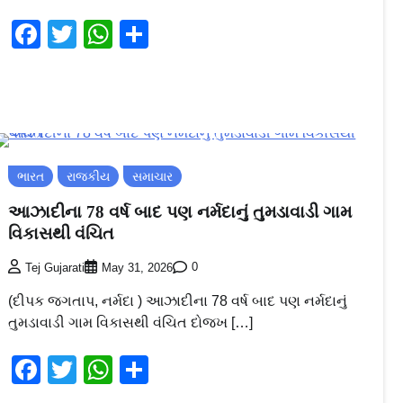
Facebook
Twitter
WhatsApp
Share
ભારત
રાજકીય
સમાચાર
આઝાદીના 78 વર્ષ બાદ પણ નર્મદાનું તુમડાવાડી ગામ
વિકાસથી વંચિત
0
Tej Gujarati
May 31, 2026
(દીપક જગતાપ, નર્મદા ) આઝાદીના 78 વર્ષ બાદ પણ નર્મદાનું
તુમડાવાડી ગામ વિકાસથી વંચિત દોજખ […]
Facebook
Twitter
WhatsApp
Share