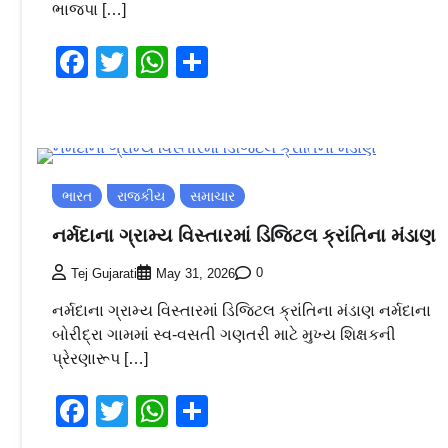
ભાજપા […]
Facebook
Twitter
WhatsApp
Share
ભારત
રાજકીય
સમાચાર
નર્મદાના ગ્રામ્ય વિસ્તારમાં ડિજિટલ ક્રાંતિના મંડાણ
0
Tej Gujarati
May 31, 2026
નર્મદાના ગ્રામ્ય વિસ્તારમાં ડિજિટલ ક્રાંતિના મંડાણ નર્મદાના
બોરીદ્રા ગામમાં સ્વ-વસતી ગણતરી માટે મુખ્ય શિક્ષકની
પ્રેરણારૂપ […]
Facebook
Twitter
WhatsApp
Share