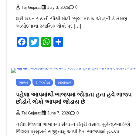
0
Tej Gujarati
July 3, 2026
શ્રી ચંપત રાયની સૌથી મોટી “ભૂલ” કદાચ એ હતી કે તેમણે
અયોધ્યાના સ્થાનિક લોકો પર […]
Facebook
Twitter
WhatsApp
Share
ભારત
રાજકીય
સમાચાર
પહેલા આપમાંથી ભાજપમાં જોડાતા હતા હવે ભાજપ
છોડીને લોકો આપમાં જોડાય છે
0
Tej Gujarati
June 7, 2026
નર્મદા જિલ્લા ભાજપના સંગઠન મંત્રી વસાવા સુરેન્દ્રભાઈએ
જિલ્લા પ્રમુખને રાજીનામુ આપી દેતા ભાજપામાં હડકંપ