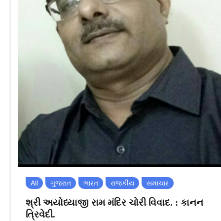
All
ગુજરાત
ભારત
રાજકીય
સમાચાર
શ્રી અયોધ્યાજી રામ મંદિર ચોરી વિવાદ. : કાનન
ત્રિવેદી.