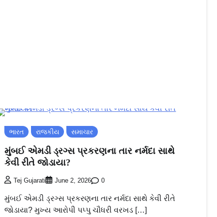
ભારત
રાજકીય
સમાચાર
મુંબઈ એમડી ડ્રગ્સ પ્રકરણના તાર નર્મદા સાથે
કેવી રીતે જોડાયા?
0
Tej Gujarati
June 2, 2026
મુંબઈ એમડી ડ્રગ્સ પ્રકરણના તાર નર્મદા સાથે કેવી રીતે
જોડાયા? મુખ્ય આરોપી પપ્પુ ચૌધરી વરખડ […]