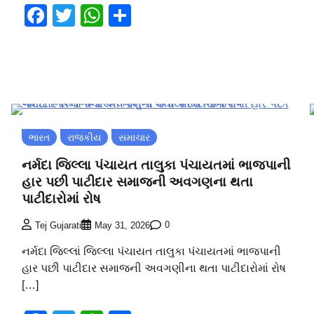
Facebook
Twitter
WhatsApp
Share
ભારત
રાજકીય
સમાચાર
નર્મદા જિલ્લા પંચાયત તાલુકા પંચાયતમાં ભાજપાની
હાર પછી પાટીદાર સમાજની અવગણના થતા
પાટીદારોમાં રોષ
0
Tej Gujarati
May 31, 2026
નર્મદા જિલ્લાં જિલ્લા પંચાયત તાલુકા પંચાયતમાં ભાજપાની
હાર પછી પાટીદાર સમાજની અવગણીના થતા પાટીદારોમાં રોષ
[…]