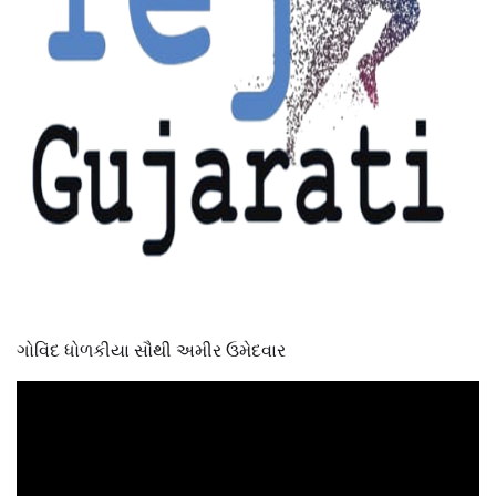
ગોવિંદ ધોળકીયા સૌથી અમીર ઉમેદવાર