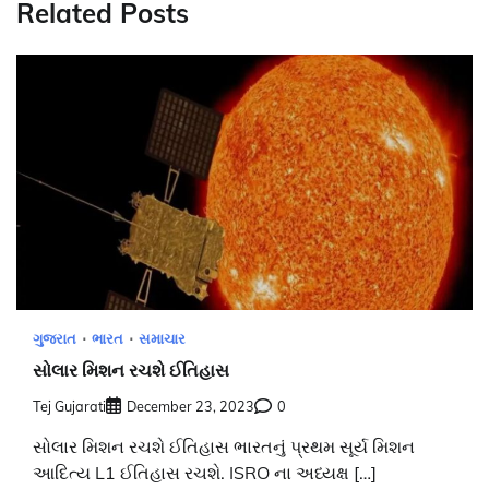
Related Posts
ગુજરાત
ભારત
સમાચાર
સોલાર મિશન રચશે ઈતિહાસ
Tej Gujarati
December 23, 2023
0
સોલાર મિશન રચશે ઈતિહાસ ભારતનું પ્રથમ સૂર્ય મિશન
આદિત્ય L1 ઈતિહાસ રચશે. ISRO ના અધ્યક્ષ […]