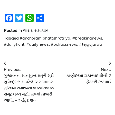
Facebook
Twitter
WhatsApp
Share
Posted in
ભારત
,
સમાચાર
Tagged
#anchoramibhattshrotriya
,
#breakingnews
,
#dailyhunt
,
#dailynews
,
#politicsnews
,
#tejgujarati
Post
Previous:
Next:
navigation
ગુજરાતના માનમુખ્યમંત્રી શ્રી
કાણોદરમાં શંકાસ્પદ ઘીની 2
ભુપેન્દ્ર ભાઇ પટેલે અમદાવાદમાં
ફેક્ટરી ઝડપાઈ
મુસ્લિમ સમાજના ભવ્યાતિભવ્ય
સમુહલગ્ન મહોત્સવમાં હાજરી
આપી. – ઝાહિદ શેખ.