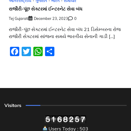
આંતરરાષ્ટ્રીય
ગુજરાત
ભારત
સમાચાર
રાજૌરી-પૂંછ સેક્ટરમાં ઈન્ટરનેટ સેવા બંધ
Tej Gujarati
December 23, 2023
0
રાજૌરી-પૂંછ સેક્ટરમાં ઈન્ટરનેટ સેવા બંધ 21 ડિસેમ્બરના રોજ
રાજૌરી સેક્ટરમાં સાંજના સમયે ભારતીય સેનાની ગાડી […]
Facebook
Twitter
WhatsApp
Share
Visitors
Users Today : 503