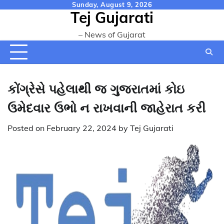
Skip
Sunday, August 9, 2026
Tej Gujarati
to
content
– News of Gujarat
કોંગ્રેસે પહેલાથી જ ગુજરાતમાં કોઇ
ઉમેદવાર ઉભો ન રાખવાની જાહેરાત કરી
Posted on
February 22, 2024
by
Tej Gujarati