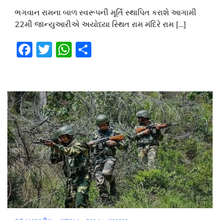
ભગવાન રામના બાળ સ્વરૂપની મૂર્તિ સ્થાપિત કરાશે આગામી
22મી જાન્યુઆરીએ અયોધ્યા સ્થિત રામ મંદિરે રામ […]
Facebook
Twitter
WhatsApp
Share