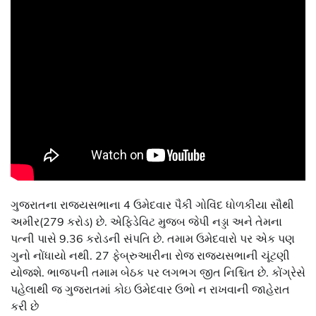
ગુજરાતના રાજ્યસભાના 4 ઉમેદવાર પૈકી ગોવિંદ ધોળકીયા સૌથી
અમીર(279 કરોડ) છે. એફિડેવિટ મુજબ જેપી નડ્ડા અને તેમના
પત્ની પાસે 9.36 કરોડની સંપતિ છે. તમામ ઉમેદવારો પર એક પણ
ગુનો નોંધાયો નથી. 27 ફેબ્રુઆરીના રોજ રાજ્યસભાની ચૂંટણી
યોજશે. ભાજપની તમામ બેઠક પર લગભગ જીત નિશ્ચિત છે. કોંગ્રેસે
પહેલાથી જ ગુજરાતમાં કોઇ ઉમેદવાર ઉભો ન રાખવાની જાહેરાત
કરી છે