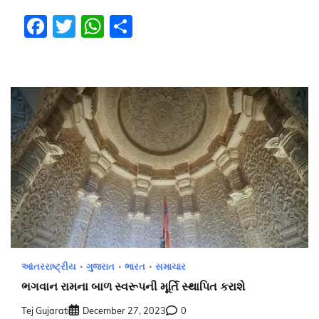
Facebook
Twitter
WhatsApp
Share
આંતરરાષ્ટ્રીય
ગુજરાત
ભારત
સમાચાર
ભગવાન રામના બાળ સ્વરૂપની મૂર્તિ સ્થાપિત કરાશે
Tej Gujarati
December 27, 2023
0