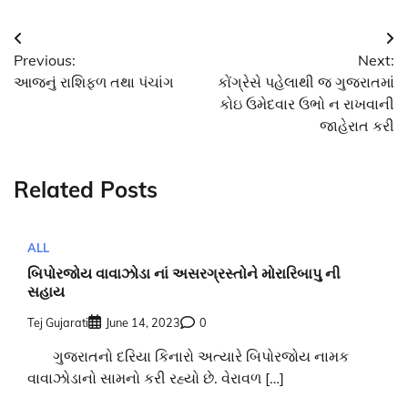
Post
Previous:
Next:
navigation
આજનું રાશિફળ તથા પંચાંગ
કોંગ્રેસે પહેલાથી જ ગુજરાતમાં
કોઇ ઉમેદવાર ઉભો ન રાખવાની
જાહેરાત કરી
Related Posts
ALL
બિપોરજોય વાવાઝોડા નાં અસરગ્રસ્તોને મોરારિબાપુ ની
સહાય
Tej Gujarati
June 14, 2023
0
ગુજરાતનો દરિયા કિનારો અત્યારે બિપોરજોય નામક
વાવાઝોડાનો સામનો કરી રહ્યો છે. વેરાવળ […]