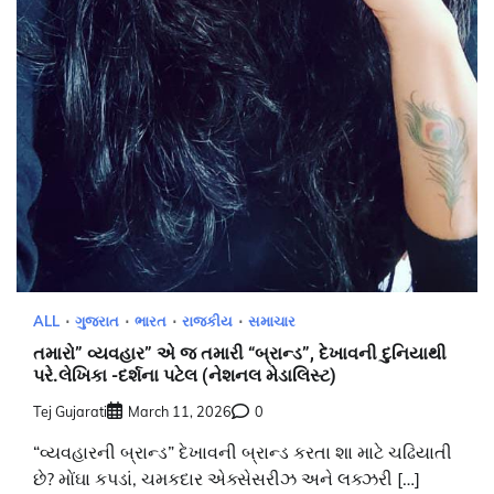
ALL
ગુજરાત
ભારત
રાજકીય
સમાચાર
તમારો” વ્યવહાર” એ જ તમારી “બ્રાન્ડ”, દેખાવની દુનિયાથી
પરે.લેખિકા -દર્શના પટેલ (નેશનલ મેડાલિસ્ટ)
Tej Gujarati
March 11, 2026
0
“વ્યવહારની બ્રાન્ડ” દેખાવની બ્રાન્ડ કરતા શા માટે ચઢિયાતી
છે? મોંઘા કપડાં, ચમકદાર એક્સેસરીઝ અને લક્ઝરી […]