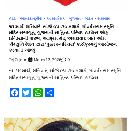
ALL
આંતરરાષ્ટ્રીય
આધ્યાત્મિક
ગુજરાત
ભારત
સમાચાર
૧૪ માર્ચ, શનિવારે, સાંજે ૦૫-૩૦ કલાકે, ગોવર્ધનરામ સ્મૃતિ
મંદિર સભાગૃહ, ગુજરાતી સાહિત્ય પરિષદ, ટાઈમ્સ ઑફ
ઇન્ડિયાની પાછળ, આશ્રમ રોડ, અમદાવાદ ખાતે ઓમ
કૉમ્યુનિકેશન દ્વારા ‘પુસ્તક-પરિચય’ કાર્યક્રમનું આયોજન
કરવામાં આવ્યું
Tej Gujarati
March 12, 2026
0
તા. ૧૪ માર્ચ, શનિવારે, સાંજે ૦૫-૩૦ કલાકે, ગોવર્ધનરામ સ્મૃતિ
મંદિર સભાગૃહ, ગુજરાતી સાહિત્ય પરિષદ, ટાઈમ્સ […]
Facebook
Twitter
WhatsApp
Share