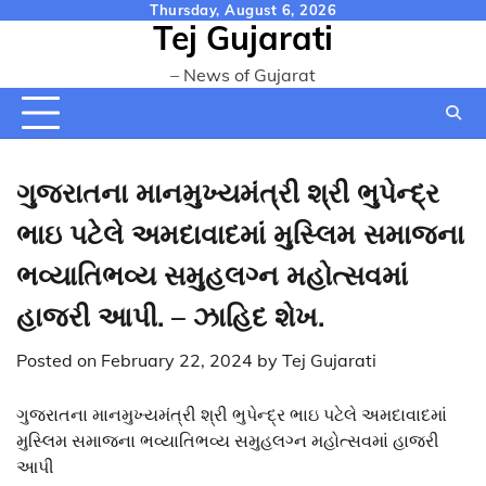
Skip
Thursday, August 6, 2026
Tej Gujarati
to
content
– News of Gujarat
ગુજરાતના માનમુખ્યમંત્રી શ્રી ભુપેન્દ્ર
ભાઇ પટેલે અમદાવાદમાં મુસ્લિમ સમાજના
ભવ્યાતિભવ્ય સમુહલગ્ન મહોત્સવમાં
હાજરી આપી. – ઝાહિદ શેખ.
Posted on
February 22, 2024
by
Tej Gujarati
ગુજરાતના માનમુખ્યમંત્રી શ્રી ભુપેન્દ્ર ભાઇ પટેલે અમદાવાદમાં
મુસ્લિમ સમાજના ભવ્યાતિભવ્ય સમુહલગ્ન મહોત્સવમાં હાજરી
આપી