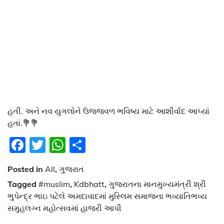
હતી. અને નવ યુગલોને ઉજ્જવળ ભવિષ્ય માટે આશીર્વાદ આપ્યાં
હતાં.💐💐
Facebook
Twitter
WhatsApp
Share
Posted in
All
,
ગુજરાત
Tagged
#muslim
,
Kdbhatt
,
ગુજરાતના માનમુખ્યમંત્રી શ્રી
ભુપેન્દ્ર ભાઇ પટેલે અમદાવાદમાં મુસ્લિમ સમાજના ભવ્યાતિભવ્ય
સમુહલગ્ન મહોત્સવમાં હાજરી આપી