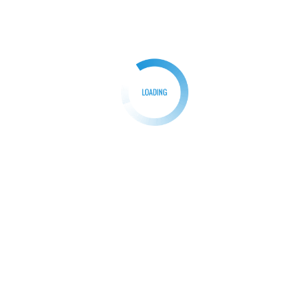
Next:
ALL
“સતીશ શાહનું સત્ય — એક કલાકારની
અંતરયાત્રા”