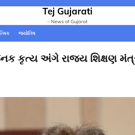
Tej Gujarati
– News of Gujarat
ત્મિક
જ્યોતિષ
 કૃત્ય અંગે રાજ્ય શિક્ષણ મંત્ર