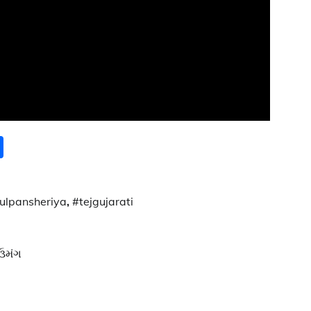
ok
er
hatsApp
Share
ulpansheriya
,
#tejgujarati
 ઉમંગ