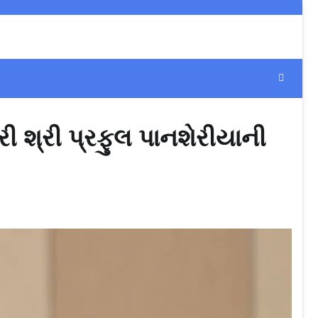
ી શ્રી પ્રફુલ પાનશેરીયાની