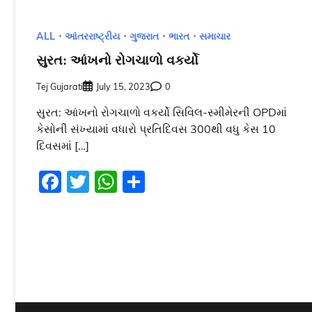
ALL
આંતરરાષ્ટ્રીય
ગુજરાત
ભારત
સમાચાર
સુરત: આંખનો રોગચાળો વકર્યો
Tej Gujarati
July 15, 2023
0
સુરત: આંખનો રોગચાળો વકર્યો સિવિલ-સ્મીમેરની OPDમાં
કેસોની સંખ્યામાં વધારો પ્રતિદિવસ 300થી વધુ કેસ 10
દિવસમાં […]
Facebook
Twitter
WhatsApp
Share