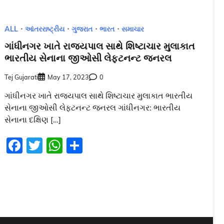
ALL
આંતરરાષ્ટ્રીય
ગુજરાત
ભારત
સમાચાર
ગાંધીનગર ખાતે રાજ્યપાલ સાથે શિષ્ટાચાર મુલાકાત
ભારતીય સેનાના જીઓસી લેફ્ટનન્ટ જનરલ
Tej Gujarati
May 17, 2023
0
ગાંધીનગર ખાતે રાજ્યપાલ સાથે શિષ્ટાચાર મુલાકાત ભારતીય
સેનાના જીઓસી લેફ્ટનન્ટ જનરલ ગાંધીનગર: ભારતીય
સેનાના દક્ષિણ […]
Facebook
Twitter
WhatsApp
Share