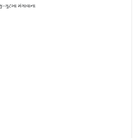
કુ-ગુટખા મંગાવાના