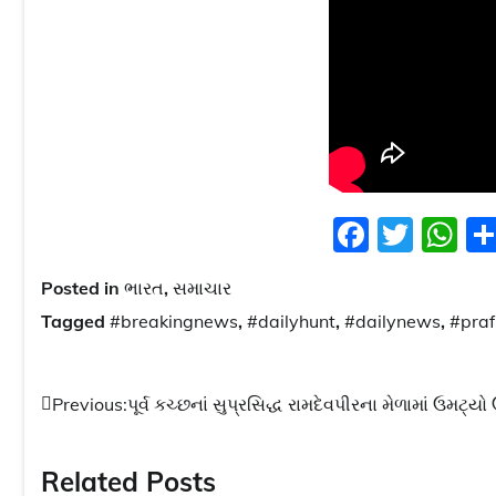
Facebo
Twitt
W
Posted in
ભારત
,
સમાચાર
Tagged
#breakingnews
,
#dailyhunt
,
#dailynews
,
#praf
Post
Previous:
પૂર્વ કચ્છનાં સુપ્રસિદ્ધ રામદેવપીરના મેળામાં ઉમટ્યો
navigation
Related Posts