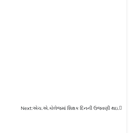
Next:
એચ.એ.કોલેજમાં શિક્ષક દિનની ઉજવણી થઇ.