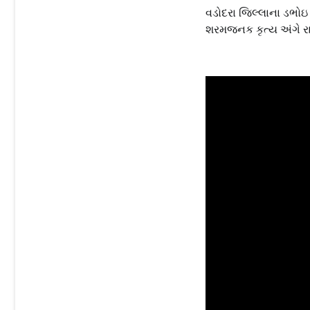
વડોદરા જિલ્લાના ડભોઇ 
શરમજનક કૃત્ય અંગે રાજ