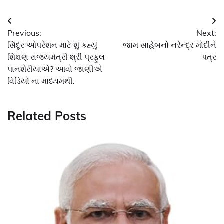
Post
Previous:
Next:
navigation
સિંદૂર ઓપરેશન માટે શું કહ્યું
જામ સાહેબનો નરેન્દ્ર મોદીને
શિક્ષણ રાજ્યમંત્રી શ્રી પ્રફુલ
પત્ર
પાનશેરીયાએ? આવો જાણીએ
વિડિયો ના માધ્યમથી.
Related Posts