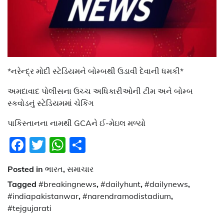
*નરેન્દ્ર મોદી સ્ટેડિયમને બોમ્બથી ઉડાવી દેવાની ધમકી*
અમદાવાદ પોલીસના ઉચ્ચ અધિકારીઓની ટીમ અને બોમ્બ
સ્કવોડનું સ્ટેડિયમમાં ચેકિંગ
પાકિસ્તાનના નામથી GCAને ઈ-મેઇલ મળ્યો
Facebook
Twitter
WhatsApp
Share
Posted in
ભારત
,
સમાચાર
Tagged
#breakingnews
,
#dailyhunt
,
#dailynews
,
#indiapakistanwar
,
#narendramodistadium
,
#tejgujarati