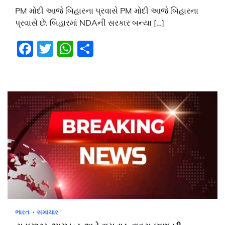
PM મોદી આજે બિહારના પ્રવાસે PM મોદી આજે બિહારના
પ્રવાસે છે. બિહારમાં NDAની સરકાર બન્યા […]
Facebook
Twitter
WhatsApp
Share
ભારત
સમાચાર