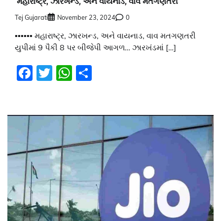
મહારાષ્ટ્ર, ઝારખન્ડ, અને વાયનાડ, વાવ મતગણતરી
Tej Gujarati
November 23, 2024
0
▪️▪️▪️▪️▪️▪️ મહારાષ્ટ્ર, ઝારખન્ડ, અને વાયનાડ, વાવ મતગણતરી
યુપીમાં 9 પૈકી 8 પર બીજેપી આગળ… ઝારખંડમાં […]
Facebook
Twitter
WhatsApp
Share