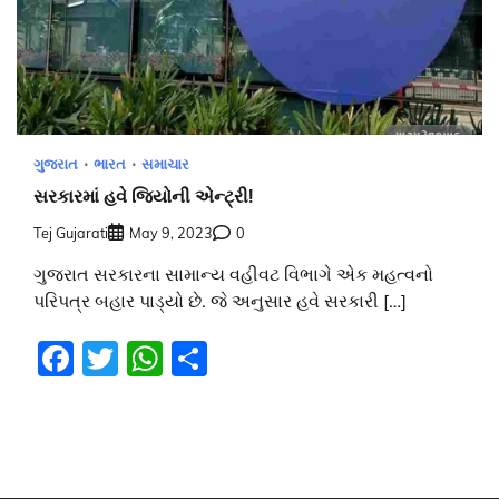
ગુજરાત
ભારત
સમાચાર
સરકારમાં હવે જિયોની એન્ટ્રી!
Tej Gujarati
May 9, 2023
0
ગુજરાત સરકારના સામાન્ય વહીવટ વિભાગે એક મહત્વનો
પરિપત્ર બહાર પાડ્યો છે. જે અનુસાર હવે સરકારી […]
Facebook
Twitter
WhatsApp
Share