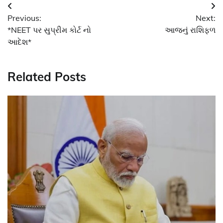
Post
Previous:
Next:
navigation
*NEET પર સુપ્રીમ કોર્ટ નો
આજનું રાશિફળ
આદેશ*
Related Posts