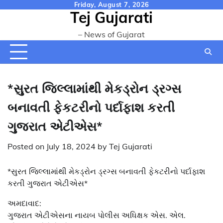
Skip
Friday, August 7, 2026
Tej Gujarati
to
content
– News of Gujarat
*સુરત જિલ્લામાંથી મેકડ્રોન ડ્રગ્સ
બનાવતી ફેકટરીનો પર્દાફાશ કરતી
ગુજરાત એટીએસ*
Posted on
July 18, 2024
by
Tej Gujarati
*સુરત જિલ્લામાંથી મેકડ્રોન ડ્રગ્સ બનાવતી ફેકટરીનો પર્દાફાશ
કરતી ગુજરાત એટીએસ*
અમદાવાદ:
ગુજરાત એટીએસના નાયબ પોલીસ અધિક્ષક એસ. એલ.