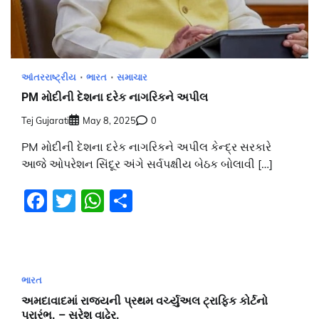
આંતરરાષ્ટ્રીય
ભારત
સમાચાર
PM મોદીની દેશના દરેક નાગરિકને અપીલ
Tej Gujarati
May 8, 2025
0
PM મોદીની દેશના દરેક નાગરિકને અપીલ કેન્દ્ર સરકારે
આજે ઓપરેશન સિંદૂર અંગે સર્વપક્ષીય બેઠક બોલાવી […]
Facebook
Twitter
WhatsApp
Share
ભારત
અમદાવાદમાં રાજયની પ્રથમ વર્ચ્યુઅલ ટ્રાફિક કોર્ટનો
પ્રારંભ. – સુરેશ વાઢેર.