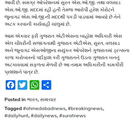
આવી છે. સમગ્ર ઓપરેશનમાં સુરત એસ.ઓ.જી. તથા વલસાડ
એસ.ઓ.જી. મદદમાં રહી હતી તેમજ આરોપી હરેશ કોરોટને
જુનાગઢ એસ.ઓ.જી.ની મદદથી પકડી પાડવામાં આવ્યો છે તેને
અટક કરવાની કાર્યવાહી ચાલુમાં છે.
આમ એકવાર ફરી ગુજરાત એટીએસના બાહોશ અધિકારી એસ
એલ ચૌધરીની સજાગતાથી ગુજરાત એટીએસ, સુરત, વલસાડ
અને જૂનાગઢ એસઓજીના સયુંકત ઓપરેશને ગુજરાતમાં ડ્રગ્સના
કાળા કારોબારનો પર્દાફાશ કરી ગુજરાતને ઉડતા ગુજરાત બનતું
અટકાવવામાં સફળતા મેળવી છે આ તમામ અધિકારીની કામગીરી
પ્રશંશાને પાત્ર છે.
Facebook
Twitter
WhatsApp
Share
Posted in
ભારત
,
સમાચાર
Tagged
#ahmedabadnews
,
#breakingnews
,
#dailyhunt
,
#dailynews
,
#suratnews