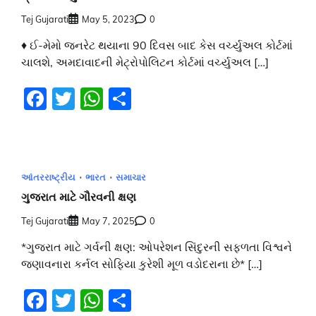
Tej Gujarati
May 5, 2023
0
♦ ઈ-મેમો જનરેટ થયાના 90 દિવસ બાદ કેસ વર્ચ્યુઅલ કોર્ટમાં
ચાલશે, અમદાવાદની મેટ્રોપોલિટન કોર્ટમાં વર્ચ્યુઅલ […]
Facebook
Twitter
WhatsApp
Share
આંતરરાષ્ટ્રીય
ભારત
સમાચાર
ગુજરાત માટે ગૌરવની ક્ષણ
Tej Gujarati
May 7, 2025
0
*ગુજરાત માટે ગર્વની ક્ષણ: ઓપરેશન સિંદુરની સફળતા વિશ્વને
જણાવનારા કર્નલ સોફિયા કુરેશી મૂળ વડોદરાના છે* […]
Facebook
Twitter
WhatsApp
Share