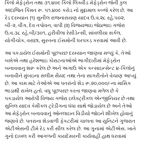
કિલો મેફેડ્રોન તથા ૩૧.૪૦૯ કિલો લિક્વીડ મેફેડ્રોન જેની કુલ
અંદાજિત કિંમત રૂ. ૫૧.૪૦૯ કરોડ નો મુદ્દામાલ કબ્જે કરેલ છે. આ
રેડ દરમ્યાન (૧) સુનીલ રાજનારાયણ યાદવ ઉ.વ.૨૮ રહે.૫૦૨,
બી-૨, વીંગ, દેવ તપોવન, વાપી (૨) વિજયભાઇ જેઠાભાઇ ગજેરા
ઉ.વ.૩૮ રહે.બી/૩૦૧, હરીવીલા રેસીડેન્સી, સાંવલીયા સર્કલ,
યોગીચોક, વરાછા, સુરતના ઈસમોની ધરપકડ કરવામાં આવી છે.
આ પકડાયેલ ઈસમોની પૂછપરછ દરમ્યાન જાણવા મળ્યું કે, તેઓ
બન્નેએ તથા હરેશભાઇ કોરાટનાઓએ ભાગીદારીમાં મેફેડ્રોન
બનાવવાનુ શરૂ કરેલ છે અને અગાઉ એક કન્સાઇન્મેન્ટ ૪-કિલોનું
બનાવીને મુંબઇના સલીમ સૈયદ તથા તેના સાગરીતોને વેચાણ આપ્યું
છે. આ કામ માટે તેઓએ આ પતરાંનો શેડ રૂ.૨૦,૦૦૦/-ના માસિક
ભાડાથી રાખેલ હતો. વધુ પૂછપરછ કરતા જાણવા મળેલ છે કે
પકડાયેલ આરોપી વિજય ગજેરા ઇલેક્ટ્રીકલ એન્જીનિયર છે તથા
સુનિલ યાદવ કેમીકલ ટ્રેડીંગના ધંધા સાથે જોડાયેલ છે અને તેઓ
આ મેફેડ્રોન બનાવવાનું ઓનલાઇન વિડીયો જોઇને શીખેલ હોવાનું
જણાવે છે. પતરાના શેડવાળી ફેકટરીમાં ચાલતા આ યુનિટને ગુજરાત
એટીએસની ટીમે રેડ કરી સીલ કરેલ છે. આ ગુનામાં એટીએસ. ખાતે
ગુનો દાખલ કરી આગળની કાયદેસરની કાર્યવાહી હાથ ધરવામાં