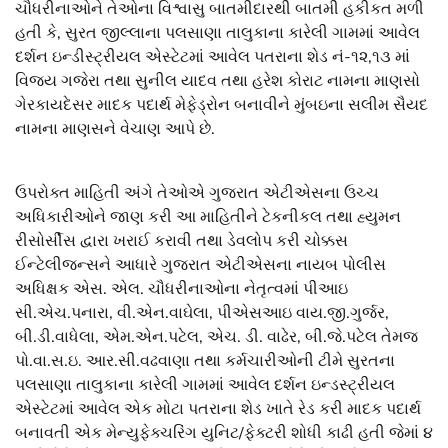
ચૌધરીનાઓને તેઓના વિશ્વાસુ બાતમીદારથી બાતમી હકીકત મળી
હતી કે, સુરત જીલ્લાના પલસાણા તાલુકાના કારેલી ગામમાં આવેલ
દર્શન ઇન્ડીસ્ટ્રીયલ એસ્ટેટમાં આવેલ પતરાના શેડ નં-૧૨,૧૩ માં
વિજય ગજેરા તથા સુનીલ યાદવ તથા હરેશ કોરાટ નામના માણસો
ગેરકાયદેસર માદક પદાર્થ મેફેડ્રોન બનાવીને મુંબઇના સલીમ સૈયદ
નામના માણસને વેચાણ આપે છે.
ઉપરોક્ત માહિતી અંગે તેઓએ ગુજરાત એટીએસના ઉચ્ચ
અધિકારીઓને જાણ કરી આ માહિતીને ટેકનીકલ તથા હ્યુમન
રીસોર્સીસ દ્વારા ખરાઈ કરાવી તથા ડેવલોપ કરી ચોક્કસ
ઈન્ટેલીજન્સને આધારે ગુજરાત એટીએસના નાયબ પોલીસ
અધિક્ષક એસ. એલ. ચૌધરીનાઓના નેતૃત્વમાં પીઆઇ
સી.એચ.પનારા, વી.એન.વાઘેલા, પીએસઆઇ વાય.જી.ગુર્જર,
બી.ડી.વાધેલા, એમ.એન.પટેલ, એચ. ડી. વાઢેર, બી.જે.પટેલ તેમજ
પો.વા.સ.ઇ. આર.સી.વઢવાણા તથા કર્મચારીઓની ટીમે સુરતના
પલસાણા તાલુકાના કારેલી ગામમાં આવેલ દર્શન ઇન્ડસ્ટ્રીયલ
એસ્ટેટમાં આવેલ એક મોટા પતરાના શેડ ખાતે રેડ કરી માદક પદાર્થ
બનાવતી એક મેન્યુફેક્ચરિંગ યુનિટ/ફેક્ટરી શોધી કાઢી હતી જેમાં ૪