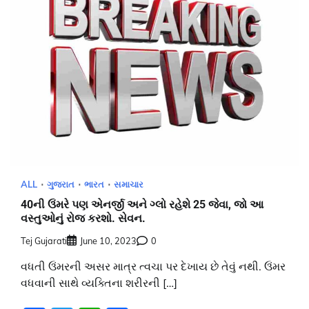
ALL
ગુજરાત
ભારત
સમાચાર
40ની ઉંમરે પણ એનર્જી અને ગ્લો રહેશે 25 જેવા, જો આ
વસ્તુઓનું રોજ કરશો. સેવન.
Tej Gujarati
June 10, 2023
0
વધતી ઉંમરની અસર માત્ર ત્વચા પર દેખાય છે તેવું નથી. ઉંમર
વધવાની સાથે વ્યક્તિના શરીરની […]