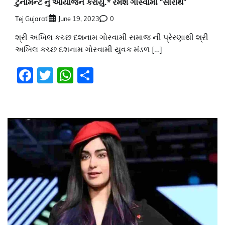
ટુર્નામેન્ટ નું આયોજન કરાયું.* રમેશ ગોસ્વામી “સારથિ”
Tej Gujarati
June 19, 2023
0
શ્રી અખિલ કચ્છ દશનામ ગોસ્વામી સમાજ ની પ્રેરણાથી શ્રી
અખિલ કચ્છ દશનામ ગોસ્વામી યુવક મંડળ […]
Facebook
Twitter
WhatsApp
Share