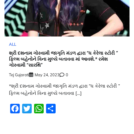
ALL
શ્રી દશનામ ગોસ્વામી જાગૃતિ મંડળ દ્વારા “ધ કેરેલા સ્ટોરી ”
ફિલ્મ બહેનોને વિના મુલ્યે બતાવવા માં આવશે.* રમેશ
ગોસ્વામી “સારથિ”
Tej Gujarati
May 24, 2023
0
*શ્રી દશનામ ગોસ્વામી જાગૃતિ મંડળ દ્વારા “ધ કેરેલા સ્ટોરી ”
ફિલ્મ બહેનોને વિના મુલ્યે બતાવવા […]
Facebook
Twitter
WhatsApp
Share