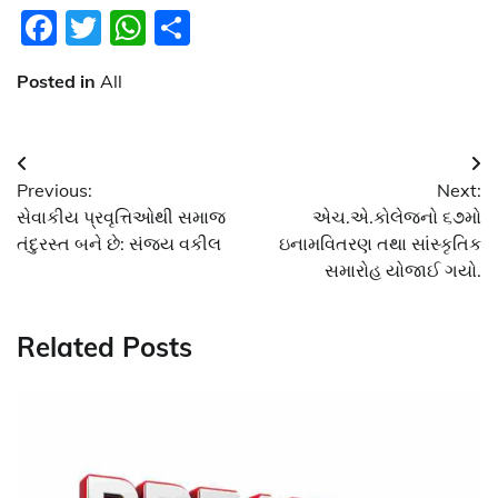
Facebook
Twitter
WhatsApp
Share
Posted in
All
Post
Previous:
Next:
navigation
સેવાકીય પ્રવૃત્તિઓથી સમાજ
એચ.એ.કોલેજનો ૬૭મો
તંદુરસ્ત બને છે: સંજય વકીલ
ઇનામવિતરણ તથા સાંસ્કૃતિક
સમારોહ યોજાઈ ગયો.
Related Posts