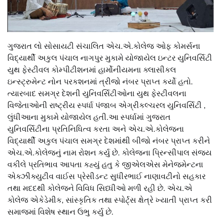
ગુજરાત લો સોસાયટી સંચાલિત એચ.એ.કોલેજ ઓફ કોમર્સના
વિદ્યાર્થી અકુલ પંચાલ નાગપુર મુકામે યોજાયેલ ઇન્ટર યુનિવર્સિટી
યુથ ફેસ્ટીવલ કોમ્પીટીશનમાં હાર્મોનીયમના ક્લાસીકલ
ઇન્સ્ટ્રુમેન્ટ નોન પરકશનમાં ત્રીજો નંબર પ્રાપ્ત કર્યો હતો.
ત્યારબાદ સમગ્ર દેશની યુનિવર્સિટીઓના યુથ ફેસ્ટીવલના
વિજેતાઓની રાષ્ટ્રીય સ્પર્ધા પંજાબ એગ્રીકલ્ચરલ યુનિવર્સિટી ,
લુંધીઆના મુકામે યોજાયેલ હતી.આ સ્પર્ધામાં ગુજરાત
યુનિવર્સિટીના પ્રતિનિધિત્વ કરતા અને એચ.એ.કોલેજના
વિદ્યાર્થી અકુલ પંચાલ સમગ્ર દેશમાંથી બીજો નંબર પ્રાપ્ત કરીને
એચ.એ.કોલેજનું નામ રોશન કર્યુ છે. કોલેજના પ્રિન્સીપાલ સંજય
વકીલે પ્રતિભાવ આપતા કહ્યું હતુ કે જીએલએસ મેનેજમેન્ટના
એક્ઝીક્યુટીવ વાઈસ પ્રેસીડન્ટ સુધીરભાઈ નાણાવટીનો સહકાર
તથા મદદથી કોલેજને વિવિધ સિધ્ધીઓ મળી રહી છે. એચ.એ
કોલેજ એકેડેમીક, સાંસ્કૃતિક તથા સ્પોર્ટ્સ ક્ષેત્રે ખ્યાતી પ્રાપ્ત કરી
સમાજમાં વિશેષ સ્થાન ઉભુ કર્યુ છે.