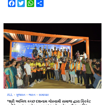
Facebook
Twitter
WhatsApp
Share
ALL
ગુજરાત
ભારત
સમાચાર
*શ્રી અખિલ કચ્છ દશનામ ગોસ્વામી સમાજ દ્વારા ક્રિકેટ