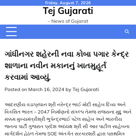
Skip
Friday, August 7, 2026
Tej Gujarati
to
content
– News of Gujarat
ગાંધીનગર શહેરની નવા કોબા પગાર કેન્દ્ર
શાળાના નવીન મકાનનું ખાતમુહૂર્ત
કરવામાં આવ્યું.
Posted on
March 16, 2024
by
Tej Gujarati
આદરણીય વડાપ્રધાન શ્રી નરેન્દ્ર ભાઈ મોદી સાહેબ દિવ્ય અને
વિકસિત ભારત – 2047 નિર્માણનો સંકલ્પ તેમજ રાજ્યના મુદ્દુ અને
મક્કમ મુખ્યમંત્રીશ્રી ભુપેન્દ્રભાઈ પટેલ સાહેબ અને ભારતીય
જનતા પાર્ટી ગુજરાત પ્રદેશ અધ્યક્ષ શ્રી સી આર પાટીલ સાહેબના
માર્ગદર્શન હેઠળ તેમજ SOE અંતર્ગત સરકારશ્રી દ્વારા પ્રાથમિક