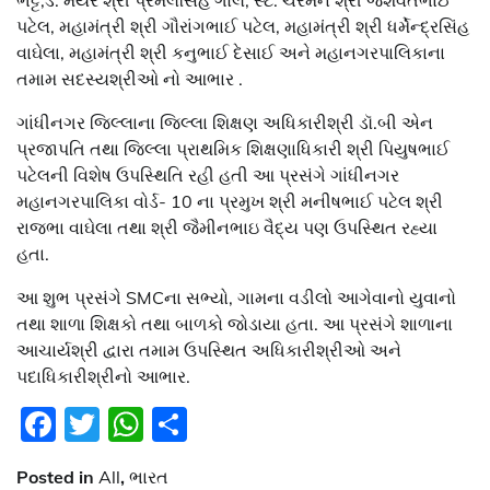
ભટ્ટ,ડે. મેયર શ્રી પ્રેમલસિંહ ગોલ, સ્ટે. ચેરમેન શ્રી જશવંતભાઈ
પટેલ, મહામંત્રી શ્રી ગૌરાંગભાઈ પટેલ, મહામંત્રી શ્રી ધર્મેન્દ્રસિંહ
વાઘેલા, મહામંત્રી શ્રી કનુભાઈ દેસાઈ અને મહાનગરપાલિકાના
તમામ સદસ્યશ્રીઓ નો આભાર .
ગાંધીનગર જિલ્લાના જિલ્લા શિક્ષણ અધિકારીશ્રી ડૉ.બી એન
પ્રજાપતિ તથા જિલ્લા પ્રાથમિક શિક્ષણાધિકારી શ્રી પિયુષભાઈ
પટેલની વિશેષ ઉપસ્થિતિ રહી હતી આ પ્રસંગે ગાંધીનગર
મહાનગરપાલિકા વોર્ડ- 10 ના પ્રમુખ શ્રી મનીષભાઈ પટેલ શ્રી
રાજભા વાઘેલા તથા શ્રી જૈમીનભાઇ વૈદ્ય પણ ઉપસ્થિત રહ્યા
હતા.
આ શુભ પ્રસંગે SMCના સભ્યો, ગામના વડીલો આગેવાનો યુવાનો
તથા શાળા શિક્ષકો તથા બાળકો જોડાયા હતા. આ પ્રસંગે શાળાના
આચાર્યશ્રી દ્વારા તમામ ઉપસ્થિત અધિકારીશ્રીઓ અને
પદાધિકારીશ્રીનો આભાર.
Facebook
Twitter
WhatsApp
Share
Posted in
All
,
ભારત