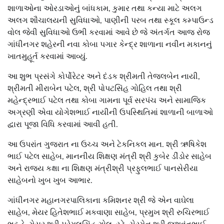
શાળાઓના ઓરડાઓનું બાંધકામ, કુમાર તથા કન્યા માટે અલગ
અલગ શૌચાલયની સુવિધાઓ, પાણીની પરબ તથા સ્કૂલ કમ્પાઉન્ડ
વોલ જેવી સુવિધાઓ ઉભી કરવામાં આવે છે જે અંતર્ગત આજ રોજ
ગાંધીનગર શહેરની નવા કોબા પગાર કેન્દ્ર શાળાના નવીન મકાનનું
ખાતમુહૂર્ત કરવામાં આવ્યું.
આ શુભ પ્રસંગે કોર્પોરેટર અને દંડક શ્રીમતી તેજલબેન નાયી,
શ્રીમતી મીરાબેન પટેલ, શ્રી પોપટસિંહ ગોહિલ તથા શ્રી
મહેન્દ્રભાઈ પટેલ તથા કોબા ગામના પૂર્વ સરપંચ અને સામાજિક
અગ્રણી એવા યોગેશભાઈ નાયીની ઉપસ્થિતિમાં શાળાની બાળાઓ
દ્વારા પૂજા વિધિ કરવામાં આવી હતી.
આ ઉપરાંત ગુજરાત ના ઉચ્ચ અને ટેકનિકલ માન. શ્રી ઋષિકેશ
ભાઈ પટેલ સાહેબ, માનનીય શિક્ષણ મંત્રી શ્રી કુબેર ડીંડોર સાહેબ
અને રાજ્ય કક્ષા ના શિક્ષણ મંત્રીશ્રી પ્રફુલભાઈ પાનસેરીયા
સાહેબનો ખુબ ખુબ આભાર.
ગાંધીનગર મહાનગરપાલિકાના કમિશનર શ્રી જે એન વાઘેલા
સાહેબ, મેયર હિતેશભાઈ મકવાણા સાહેબ, પ્રમુખ શ્રી રુચિરભાઈ