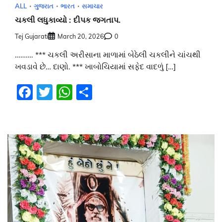
ALL
ગુજરાત
ભારત
સમાચાર
ચકલી લધુકાવ્યો : દીપક જગતાપ.
Tej Gujarati
March 20, 2026
0
………. *** ચકલી અરીસાના માળામાં બેઠેલી ચકલીને ચાંચથી
ખવડાવે છે… દાણો. *** ખાબોચિયામાં સફેદ વાદળું […]
Facebook
Twitter
WhatsApp
Share