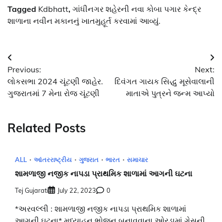
Tagged
Kdbhatt
,
ગાંધીનગર શહેરની નવા કોબા પગાર કેન્દ્ર
શાળાના નવીન મકાનનું ખાતમુહૂર્ત કરવામાં આવ્યું.
Post
Previous:
Next:
navigation
લોકસભા 2024 ચૂંટણી જાહેર.
દિવંગત ગાયક સિદ્ધુ મૂસેવાલાની
ગુજરાતમાં 7 મેના રોજ ચૂંટણી
માતાએ પુત્રને જન્મ આપ્યો
Related Posts
ALL
આંતરરાષ્ટ્રીય
ગુજરાત
ભારત
સમાચાર
શામળાજી નજીક નાપડા પ્રાથમિક શાળામાં આગની ઘટના
Tej Gujarati
July 22, 2023
0
*અરવલ્લી : શામળાજી નજીક નાપડા પ્રાથમિક શાળામાં
આગની ઘટના* મધ્યાહન ભોજન બનાવવાના ઓરડામાં ગેસની