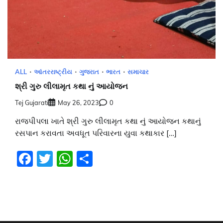
ALL
આંતરરાષ્ટ્રીય
ગુજરાત
ભારત
સમાચાર
શ્રી ગુરુ લીલામૃત કથા નું આયોજન
Tej Gujarati
May 26, 2023
0
રાજપીપલા ખાતે શ્રી ગુરુ લીલામૃત કથા નું આયોજન કથાનું
રસપાન કરાવતા અવધૂત પરિવારના યુવા કથાકાર […]
Facebook
Twitter
WhatsApp
Share