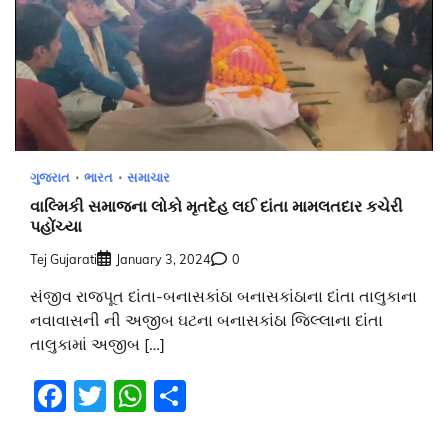
ગુજરાત
ભારત
સમાચાર
વાલ્મિકી સમાજના લોકો મૃતદેહ લઈ દાંતા મામલતદાર કચેરી
પહોંચ્યા
Tej Gujarati
January 3, 2024
0
સંજીવ રાજપૂત દાંતા-બનાસકાંઠા બનાસકાંઠાના દાંતા તાલુકાના
નવાવાસની ની અજીબ ઘટના બનાસકાંઠા જિલ્લાના દાંતા
તાલુકામાં અજીબ […]
Facebook
Twitter
WhatsApp
Share