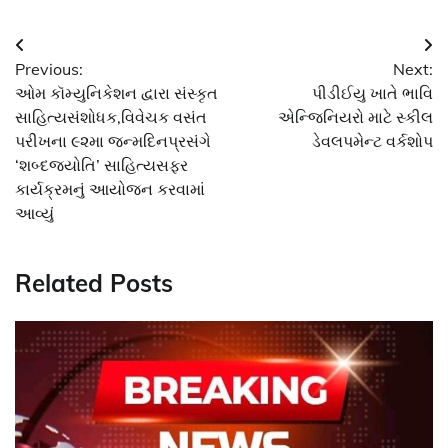
Post
Previous:
Next:
navigation
ઓમ કૉમ્યુનિકેશન દ્વારા સંસ્કૃત
પીડીઈયુ ખાતે ભાવિ
સાહિત્યસંશોધક,વિવેચક વસંત
એન્જિનિયરો માટે સ્કીલ
પરીખના ૯૨મા જન્મદિનપ્રસંગે
ડેવલપમેન્ટ વર્કશોપ
‘શબ્દજયોતિ’ સાહિત્યસફર
કાર્યક્રમનું આયોજન કરવામાં
આવ્યું
Related Posts