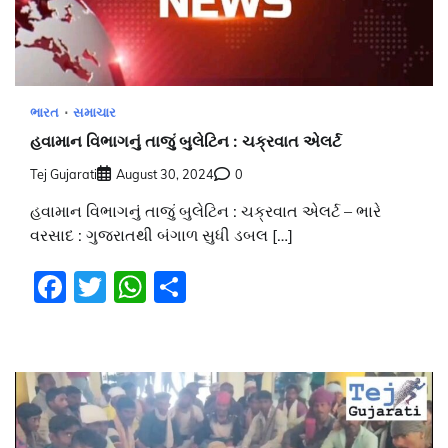
ભારત
સમાચાર
હવામાન વિભાગનું તાજું બુલેટિન : ચક્રવાત એલર્ટ
Tej Gujarati
August 30, 2024
0
હવામાન વિભાગનું તાજું બુલેટિન : ચક્રવાત એલર્ટ – ભારે
વરસાદ : ગુજરાતથી બંગાળ સુધી ડબલ […]
Facebook
Twitter
WhatsApp
Share