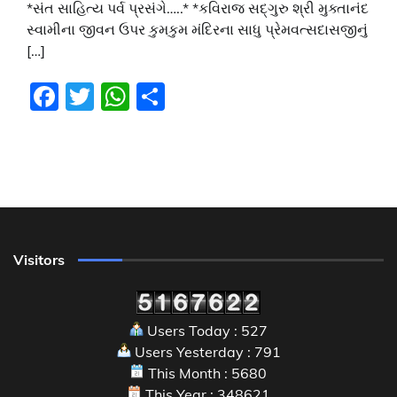
*સંત સાહિત્ય પર્વ પ્રસંગે…..* *કવિરાજ સદ્ગુરુ શ્રી મુક્તાનંદ
સ્વામીના જીવન ઉપર કુમકુમ મંદિરના સાધુ પ્રેમવત્સદાસજીનું
[…]
Facebook
Twitter
WhatsApp
Share
Visitors
Users Today : 527
Users Yesterday : 791
This Month : 5680
This Year : 348621