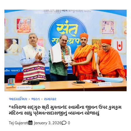
આધ્યાત્મિક
ભારત
સમાચાર
*કવિરાજ સદ્ગુરુ શ્રી મુક્તાનંદ સ્વામીના જીવન ઉપર કુમકુમ
મંદિરના સાધુ પ્રેમવત્સદાસજીનું વ્યાખાન યોજાયું
Tej Gujarati
January 3, 2026
0