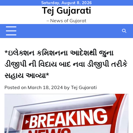
Skip
Saturday, August 8, 2026
Tej Gujarati
to
content
– News of Gujarat
*ઇલેક્શન કમિશનના આદેશથી જુના
ડીજીપી ની વિદાય બાદ નવા ડીજીપી તરીકે
સહાય આવ્યા*
Posted on
March 18, 2024
by
Tej Gujarati