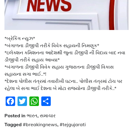
*બ્રેકિંગ ન્યુઝ*
*બંગાળના ડીજીપી તરીકે વિવેક સહાયની નિમણૂક*
*ઇલેક્શન કમિશનના આદેશથી જુના ડીજીપી ની વિદાય બાદ નવા
ડીજીપી તરીકે સહાય આવ્યા*
*બંગાળના ડીજીપી વિવેક સહાય ગુજરાતના ડીજીપી વિકાસ
સહાયના સગા ભાઈ..*!
*દેશના પોલીસ તંત્રમાં તવારીખી ઘટના.. પોલીસ તંત્રમાં ટોચ પર
રહેલા બે સગા ભાઈ દેશના બે મોટા રાજ્યોના ડીજીપી તરીકે..*
Facebook
Twitter
WhatsApp
Share
Posted in
ભારત
,
સમાચાર
Tagged
#breakingnews
,
#tejgujarati