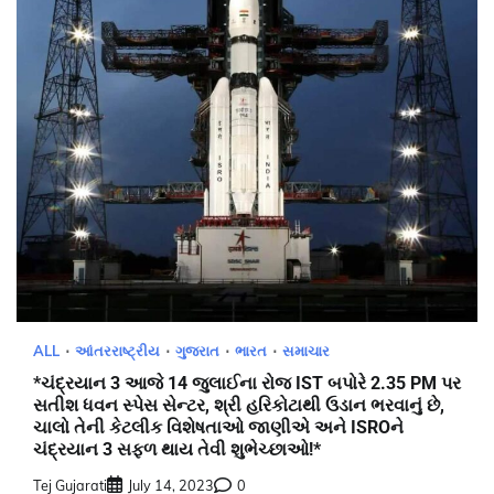
ALL
આંતરરાષ્ટ્રીય
ગુજરાત
ભારત
સમાચાર
*ચંદ્રયાન 3 આજે 14 જુલાઈના રોજ IST બપોરે 2.35 PM પર
સતીશ ધવન સ્પેસ સેન્ટર, શ્રી હરિકોટાથી ઉડાન ભરવાનું છે,
ચાલો તેની કેટલીક વિશેષતાઓ જાણીએ અને ISROને
ચંદ્રયાન 3 સફળ થાય તેવી શુભેચ્છાઓ!*
Tej Gujarati
July 14, 2023
0