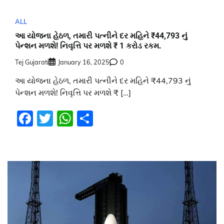
ALL
આ યોજના હેઠળ, તમારી પત્નીને દર મહિને ₹44,793 નું
પેન્શન મળશે! નિવૃત્તિ પર મળશે ₹ 1 કરોડ રકમ.
Tej Gujarati
January 16, 2025
0
આ યોજના હેઠળ, તમારી પત્નીને દર મહિને ₹44,793 નું
પેન્શન મળશે! નિવૃત્તિ પર મળશે ₹ […]
Facebook
Twitter
WhatsApp
Share