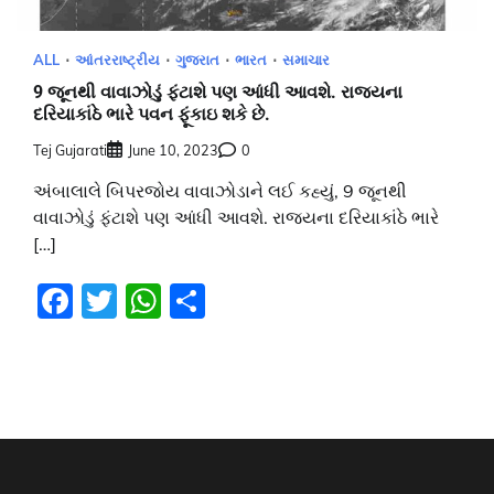
ALL
આંતરરાષ્ટ્રીય
ગુજરાત
ભારત
સમાચાર
9 જૂનથી વાવાઝોડું ફંટાશે પણ આંધી આવશે. રાજ્યના
દરિયાકાંઠે ભારે પવન ફૂંકાઇ શકે છે.
Tej Gujarati
June 10, 2023
0
અંબાલાલે બિપરજોય વાવાઝોડાને લઈ કહ્યું, 9 જૂનથી
વાવાઝોડું ફંટાશે પણ આંધી આવશે. રાજ્યના દરિયાકાંઠે ભારે
[…]
Facebook
Twitter
WhatsApp
Share