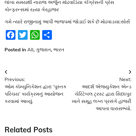
લાંબા સમયથી નારાજ અર્જુન મોઢવાડિયા કોંગ્રેસની પ્રેસ
કોન્ફરન્સમાં રહ્યા ગેરહાજર
ગમે ત્યારે રાજીનામું આપી ભાજપમાં જોડાઈ શકે છે મોઢવાડયા:સોર્સ
Facebook
Twitter
WhatsApp
Share
Posted in
All
,
ગુજરાત
,
ભારત
Post
Previous:
Next:
navigation
ઓમ કૉમ્યુનિકેશન દ્વારા ‘પુસ્તક
આદર્શ એજ્યુકેશન એન્ડ
પરિચય’ કાર્યક્રમનું આયોજન
ચેરિટેબલ ટ્રસ્ટ દ્વારા સિધ્ધપુર
કરવામાં આવ્યું.
ખાતે સમૂહ લગ્ન પ્રસંગે હાજરી
આપતા ધારાસભ્યો.
Related Posts