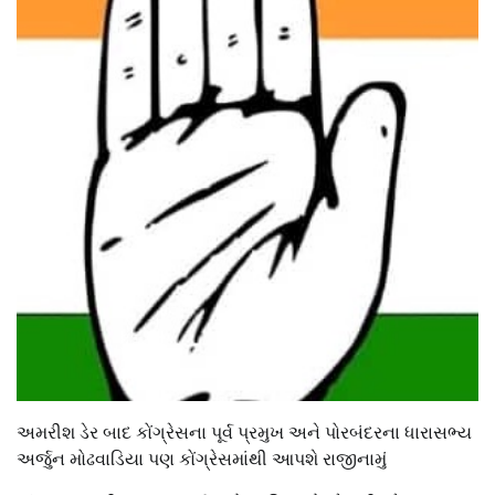
અમરીશ ડેર બાદ કોંગ્રેસના પૂર્વ પ્રમુખ અને પોરબંદરના ધારાસભ્ય
અર્જુન મોઢવાડિયા પણ કોંગ્રેસમાંથી આપશે રાજીનામું