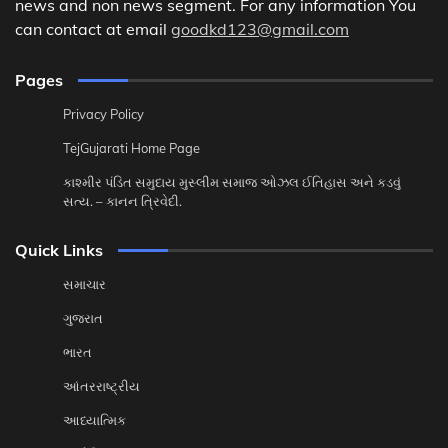
news and non news segment. For any information You
can contact at email
goodkd123@gmail.com
Pages
Privacy Policy
TejGujarati Home Page
કાશ્મીર પંડિત સમુદાય મુસ્લીમ સમાજ ઓઝલ ઈતિહાસ અને કડવું
સત્ય. – કાનન ત્રિવેદી.
Quick Links
સમાચાર
ગુજરાત
ભારત
આંતરરાષ્ટ્રીય
આધ્યાત્મિક