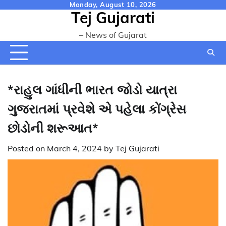
Skip
Monday, August 10, 2026
Tej Gujarati
to
content
– News of Gujarat
*રાહુલ ગાંધીની ભારત જોડો યાત્રા
ગુજરાતમાં પ્રવેશે એ પહેલા કોંગ્રેસ
છોડોની શરૂઆત*
Posted on
March 4, 2024
by
Tej Gujarati