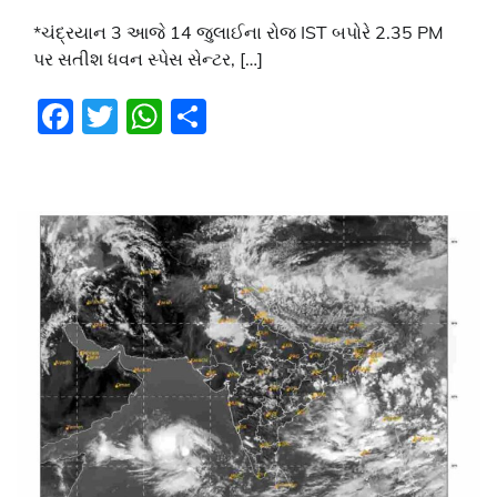
*ચંદ્રયાન 3 આજે 14 જુલાઈના રોજ IST બપોરે 2.35 PM
પર સતીશ ધવન સ્પેસ સેન્ટર, […]
Facebook
Twitter
WhatsApp
Share