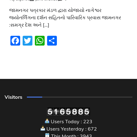
જામનગર પત્રકાર મંડળ દ્વારા યોજાયો નાગેશ્વર
જ્યોતર્લિંગના દર્શન સહિતનો પારિવારિક પ્રવાસ જામનગર
:સમગ્ર દેશ અને […]
Facebook
Twitter
WhatsApp
Share
Visitors
Users Today : 223
Users Yesterday : 672
This Month : 3943