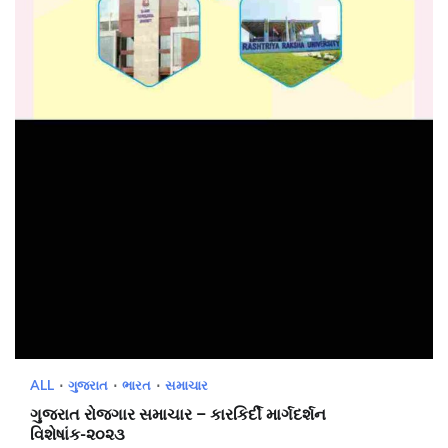
ALL
ગુજરાત
ભારત
સમાચાર
ગુજરાત રોજગાર સમાચાર – કારકિર્દી માર્ગદર્શન
વિશેષાંક-૨૦૨૩