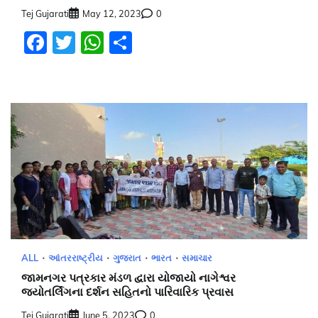
Tej Gujarati
May 12, 2023
0
Facebook
Twitter
WhatsApp
Share
ALL
આંતરરાષ્ટ્રીય
ગુજરાત
ભારત
સમાચાર
જામનગર પત્રકાર મંડળ દ્વારા યોજાયો નાગેશ્વર
જ્યોતર્લિંગના દર્શન સહિતનો પારિવારિક પ્રવાસ
Tej Gujarati
June 5, 2023
0