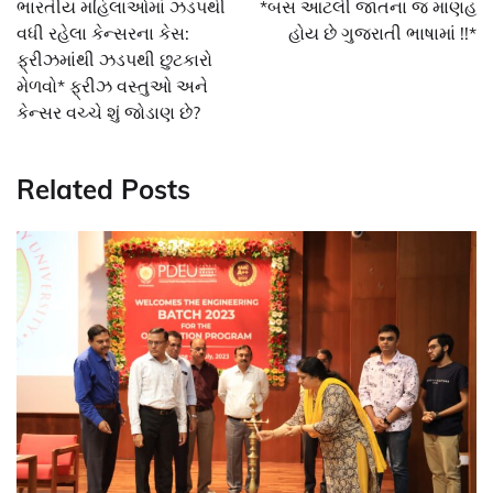
ભારતીય મહિલાઓમાં ઝડપથી
*બસ આટલી જાતના જ માણહ
વધી રહેલા કેન્સરના કેસ:
હોય છે ગુજરાતી ભાષામાં !!*
ફ્રીઝમાંથી ઝડપથી છુટકારો
મેળવો* ફ્રીઝ વસ્તુઓ અને
કેન્સર વચ્ચે શું જોડાણ છે?
Related Posts