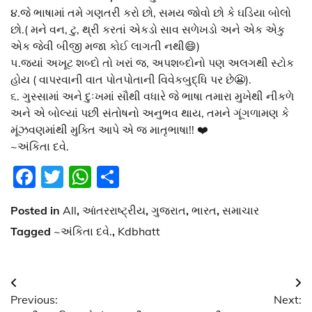
૪.જે ભાષામાં તમે ગણતરી કરો છો, સમય જોવો છો કે ઘડિયા બોલો
છો.( મને વન, ટુ, થ્રી કરતાં એકડો સાવ સળેખડો અને એક એકુ
એક જેવી બીજી મજા કોઈ લાગતી નથી😄)
૫.જ્યાં અખૂટ શબ્દો તો ખરાં જ, અપશબ્દોનો પણ અલગથી સ્ટોક
હોય ( વાપરવાની વાત પોતપોતાની વિવેકબુદ્ધિ પર છે😬).
૬. ગુસ્સામાં અને દુઃખમાં સૌથી વધારે જે ભાષા તમારા મુખેથી નીકળે
અને એ બોલ્યાં પછી સંતોષનો અનુભવ થાય, તમને ગૂંગળામણ કે
મૂંઝવણમાંથી મુક્તિ આપે એ જ માતૃભાષા!! ❤️
~અંકિતા દવે.
Facebook
Twitter
WhatsApp
Share
Posted in
All
,
આંતરરાષ્ટ્રીય
,
ગુજરાત
,
ભારત
,
સમાચાર
Tagged
~અંકિતા દવે.
,
Kdbhatt
Post
Previous:
Next:
navigation