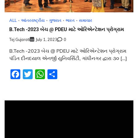
ALL
આંતરરાષ્ટ્રીય
ગુજરાત
ભારત
સમાચાર
B.Tech -2023 બેચ @ PDEU માટે ઓરિએન્ટેશન પ્રોગ્રામ
Tej Gujarati
July 1, 2023
0
B.Tech -2023 બેચ @ PDEU માટે ઓરિએન્ટેશન પ્રોગ્રામ
પંડિત દીનદયાલ એનર્જી યુનિવર્સિટી, ગાંધીનગર દ્વારા ૩૦ […]
Facebook
Twitter
WhatsApp
Share