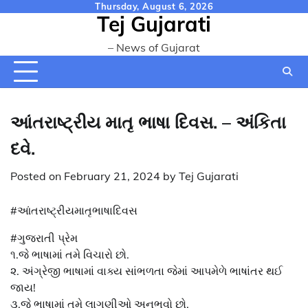
Skip
Thursday, August 6, 2026
Tej Gujarati
to
content
– News of Gujarat
આંતરાષ્ટ્રીય માતૃ ભાષા દિવસ. – અંકિતા
દવે.
Posted on
February 21, 2024
by
Tej Gujarati
#આંતરાષ્ટ્રીયમાતૃભાષાદિવસ
#ગુજરાતી
પ્રેમ
૧.જે ભાષામાં તમે વિચારો છો.
૨. અંગ્રેજી ભાષામાં વાક્ય સાંભળતા જેમાં આપમેળે ભાષાંતર થઈ
જાય!
૩.જે ભાષામાં તમે લાગણીઓ અનુભવો છો.