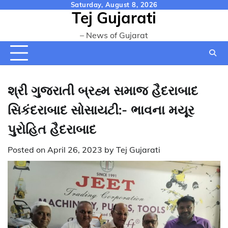
Skip
Saturday, August 8, 2026
Tej Gujarati
to
content
– News of Gujarat
શ્રી ગુજરાતી બ્રહ્મ સમાજ હૈદરાબાદ
સિકંદરાબાદ સોસાયટી:- ભાવના મયૂર
પુરોહિત હૈદરાબાદ
Posted on
April 26, 2023
by
Tej Gujarati