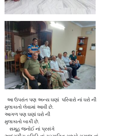
આ ઉપરાંત પણ અન્ય ઘણાં પરિવારો નાં ઘરો ની
મુલાકાતો લેવામાં આવી છે.
આગળ પણ ઘણાં ઘરો ની
મુલાકાતો બાકી છે.
સમૂહ જનોઈ નાં પ્રસંગે
આદરણીય કમિટિ નાં સમ્માનિત સભ્યો સમાજ નાં