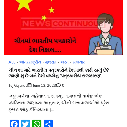
ALL
આંતરરાષ્ટ્રીય
ગુજરાત
ભારત
સમાચાર
ચીન શા માટે ભારતીય પત્રકારોને દેશમાંથી કાઢી રહ્યું છે?
જાણો શું છે બંને દેશો વચ્ચેનું ‘પત્રકારીય રાજકારણ’.
Tej Gujarati
June 13, 2023
0
બ્લૂમબર્ગના અહેવાલમાં સમગ્ર મામલાથી વાકેફ એક
વ્યક્તિના જણાવ્યા અનુસાર, ચીની સત્તાવાળાઓએ પ્રેસ
ટ્રસ્ટ ઓફ ઈન્ડિયાના […]
Facebook
Twitter
WhatsApp
Share