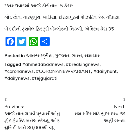
*અમદાવાદમાં આજે કોરોનાના 5 કેસ*
બોડકદેવ, નારણપુરા, ખાડિયા, દરિયાપુરમાં પોઝિટિવ કેસ નોંધાયા
બે દર્દીની ટ્રાવેલ હિસ્ટ્રી બેંગ્લોરની નિકળી, એક્ટિવ કેસ 35
Facebook
Twitter
WhatsApp
Share
Posted in
આંતરરાષ્ટ્રીય
,
ગુજરાત
,
ભારત
,
સમાચાર
Tagged
#ahmedabadnews
,
#breakingnews
,
#coronanews
,
#CORONANEWVARIANT
,
#dailyhunt
,
#dailynews
,
#tejgujarati
Post
Previous:
Next:
navigation
આજે નાતાલ પર્વે પ્રવાસીઓનું
રામ મંદિર માટે સુંદર દરવાજા
હોટ ફેવરિટ બનેલ સ્ટેચ્યુ ઓફ
અહીં બન્યા
યુનિટી ખાતે 80,000થી વધુ