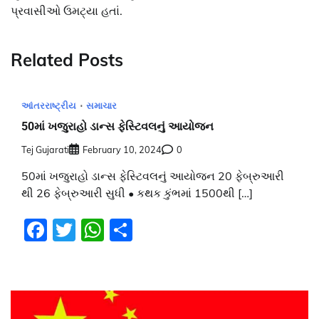
પ્રવાસીઓ ઉમટ્યા હતાં.
Related Posts
આંતરરાષ્ટ્રીય
સમાચાર
50માં ખજુરાહો ડાન્સ ફેસ્ટિવલનું આયોજન
Tej Gujarati
February 10, 2024
0
50માં ખજુરાહો ડાન્સ ફેસ્ટિવલનું આયોજન 20 ફેબ્રુઆરી
થી 26 ફેબ્રુઆરી સુધી • કથક કુંભમાં 1500થી […]
Facebook
Twitter
WhatsApp
Share