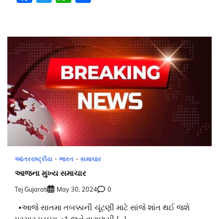
આંતરરાષ્ટ્રીય
ભારત
સમાચાર
આજના મુખ્ય સમાચાર
Tej Gujarati
May 30, 2024
0
▪️આજે સાતમા તબક્કાની ચૂંટણી માટે સાંજે શાંત થઈ જશે
પ્રચાર પડઘમ. ▪️1 જૂને વારાણસી […]