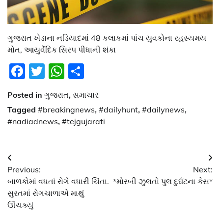
ગુજરાત ખેડાના નડિયાદમાં 48 કલાકમાં પાંચ યુવકોના રહસ્યમય
મોત, આયુર્વેદિક સિરપ પીધાની શંકા
Facebook
Twitter
WhatsApp
Share
Posted in
ગુજરાત
,
સમાચાર
Tagged
#breakingnews
,
#dailyhunt
,
#dailynews
,
#nadiadnews
,
#tejgujarati
Post
Previous:
Next:
navigation
બાળકોમાં વધતાં રોગે વધારી ચિંતા.
*મોરબી ઝુલતો પુલ દુર્ઘટના કેસ*
સુરતમાં રોગચાળાએ માથું
ઊંચક્યું