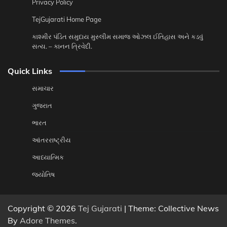
Privacy Policy
TejGujarati Home Page
કાશ્મીર પંડિત સમુદાય મુસ્લીમ સમાજ ઓઝલ ઈતિહાસ અને કડવું
સત્ય. – કાનન ત્રિવેદી.
Quick Links
સમાચાર
ગુજરાત
ભારત
આંતરરાષ્ટ્રીય
આધ્યાત્મિક
જ્યોતિષ
Copyright © 2026
Tej Gujarati
| Theme: Collective News
By
Adore Themes
.