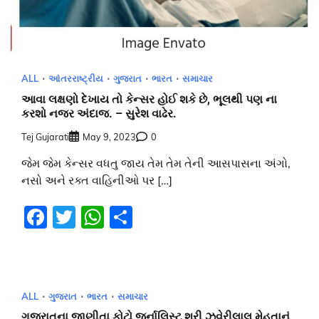
ALL
આંતરરાષ્ટ્રીય
ગુજરાત
ભારત
સમાચાર
આવા લક્ષણો દેખાય તો કેન્સર હોઈ શકે છે, ભૂલથી પણ ના
કરશો નજર અંદાજ. – સુરેશ વાઢેર.
Tej Gujarati
May 9, 2023
0
જેમ જેમ કેન્સર વધતુ જાય તેમ તેમ તેની આસપાસના અંગો,
નસો અને રક્ત વાહિનીઓ પર […]
Facebook
Twitter
WhatsApp
Share
ALL
ગુજરાત
ભારત
સમાચાર
ગુજરાતના જાણીતા ફોટો જર્નાલિસ્ટ શ્રી ઝવેરીલાલ મેહતાનું