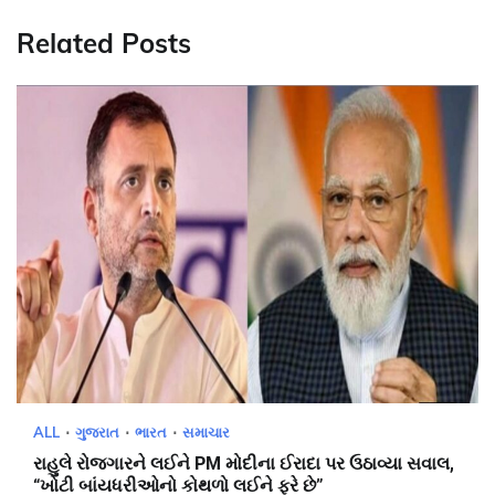
Related Posts
ALL
ગુજરાત
ભારત
સમાચાર
રાહુલે રોજગારને લઈને PM મોદીના ઈરાદા પર ઉઠાવ્યા સવાલ,
“ખોટી બાંયધરીઓનો કોથળો લઈને ફરે છે”