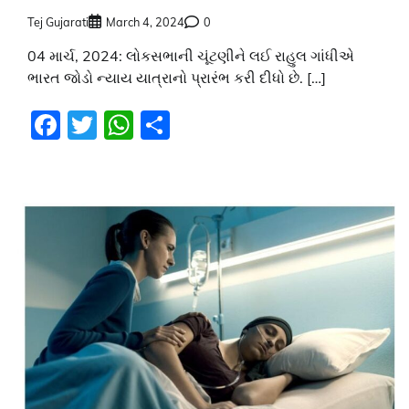
Tej Gujarati
March 4, 2024
0
04 માર્ચ, 2024: લોકસભાની ચૂંટણીને લઈ રાહુલ ગાંધીએ
ભારત જોડો ન્યાય યાત્રાનો પ્રારંભ કરી દીધો છે. […]
Facebook
Twitter
WhatsApp
Share