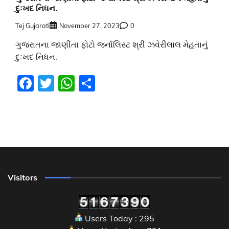
દુઃખદ નિધન.
Tej Gujarati
November 27, 2023
0
ગુજરાતના જાણીતા ફોટો જર્નાલિસ્ટ શ્રી ઝવેરીલાલ મેહતાનું
દુઃખદ નિધન.
Facebook
Twitter
WhatsApp
Share
Visitors
Users Today : 295