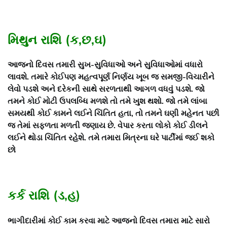
મિથુન રાશિ (ક,છ,ઘ)
આજનો દિવસ તમારી સુખ-સુવિધાઓ અને સુવિધાઓમાં વધારો
લાવશે. તમારે કોઈપણ મહત્વપૂર્ણ નિર્ણય ખૂબ જ સમજી-વિચારીને
લેવો પડશે અને દરેકની સાથે સરળતાથી આગળ વધવું પડશે. જો
તમને કોઈ મોટી ઉપલબ્ધિ મળશે તો તમે ખુશ થશો. જો તમે લાંબા
સમયથી કોઈ કામને લઈને ચિંતિત હતા, તો તમને ઘણી મહેનત પછી
જ તેમાં સફળતા મળતી જણાય છે. વેપાર કરતા લોકો કોઈ ડીલને
લઈને થોડા ચિંતિત રહેશે. તમે તમારા મિત્રના ઘરે પાર્ટીમાં જઈ શકો
છો
કર્ક રાશિ (ડ,હ)
ભાગીદારીમાં કોઈ કામ કરવા માટે આજનો દિવસ તમારા માટે સારો