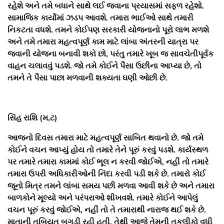
રહેશે અને તમે બધાને સાથે લઈ જવાના પ્રયાસમાં સફળ રહેશો.
સામાજિક કાર્યોમાં ઝડપ આવશે. તમારા ભાઈઓ સાથે તમારી
નિકટતા વધશે. તમને કોઈપણ સરકારી યોજનાનો પૂરો લાભ મળશે
અને તમે તમારા મહત્વપૂર્ણ કામ માટે લાંબા અંતરની યાત્રા પર
જવાની યોજના બનાવી શકો છો, પરંતુ તમારે ખૂબ જ સાવચેતીપૂર્વક
વાહન ચલાવવું પડશે. જો તમે કોઈને પૈસા ઉછીના આપ્યા છે, તો
તમને તે પૈસા પાછા મળવાની શક્યતા ઘણી ઓછી છે.
સિંહ રાશિ (મ,ટ)
આજનો દિવસ તમારા માટે મહત્વપૂર્ણ સાબિત થવાનો છે. જો તમે
કોઈને વચન આપ્યું હોય તો તમારે તેને પૂરું કરવું પડશે. કાર્યસ્થળ
પર તમારે તમારા કામમાં કોઈ ભૂલ ન કરવી જોઈએ, નહીં તો તમારે
તમારા ઉપરી અધિકારીઓની નિંદા કરવી પડી શકે છે. તમારો કોઈ
જૂનો મિત્ર તમને લાંબા સમય પછી મળવા આવી શકે છે અને તમારા
બાળકોને મૂલ્યો અને પરંપરાઓ શીખવશે. તમારે કોઈને આપેલું
વચન પૂરું કરવું જોઈએ, નહીં તો તે તમારાથી નારાજ થઈ શકે છે.
માતાની તબિયત બગડી રહી હતી, તેથી આજે તેમની તકલીફો વધી