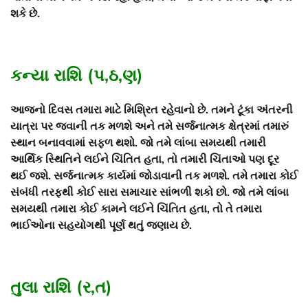
શકે છે.
કન્યા રાશિ (પ,ઠ,ણ)
આજનો દિવસ તમારા માટે મિશ્રિત રહેવાનો છે. તમને ટૂંકા અંતરની
યાત્રા પર જવાની તક મળશે અને તમે સર્જનાત્મક ક્ષેત્રમાં તમારું
સ્થાન બનાવવામાં સફળ થશો. જો તમે લાંબા સમયથી તમારી
આર્થિક સ્થિતિને લઈને ચિંતિત હતા, તો તમારી ચિંતાઓ પણ દૂર
થઈ જશે. સર્જનાત્મક કાર્યમાં જોડાવાની તક મળશે. તમે તમારા કોઈ
સંબંધી તરફથી કોઈ સારા સમાચાર સાંભળી શકો છો. જો તમે લાંબા
સમયથી તમારા કોઈ કામને લઈને ચિંતિત હતા, તો તે તમારા
ભાઈઓના સહયોગથી પૂર્ણ થતું જણાય છે.
તુલા રાશિ (ર,ત)