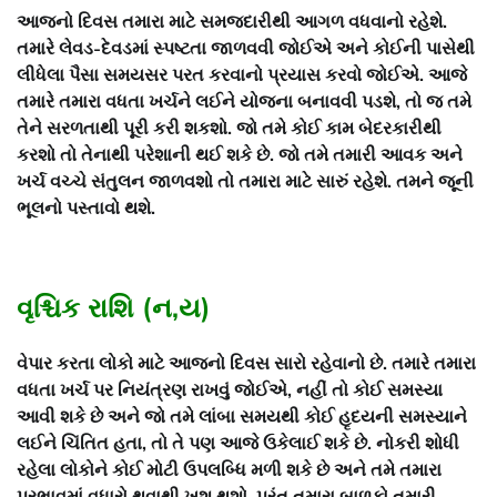
આજનો દિવસ તમારા માટે સમજદારીથી આગળ વધવાનો રહેશે.
તમારે લેવડ-દેવડમાં સ્પષ્ટતા જાળવવી જોઈએ અને કોઈની પાસેથી
લીધેલા પૈસા સમયસર પરત કરવાનો પ્રયાસ કરવો જોઈએ. આજે
તમારે તમારા વધતા ખર્ચને લઈને યોજના બનાવવી પડશે, તો જ તમે
તેને સરળતાથી પૂરી કરી શકશો. જો તમે કોઈ કામ બેદરકારીથી
કરશો તો તેનાથી પરેશાની થઈ શકે છે. જો તમે તમારી આવક અને
ખર્ચ વચ્ચે સંતુલન જાળવશો તો તમારા માટે સારું રહેશે. તમને જૂની
ભૂલનો પસ્તાવો થશે.
વૃશ્ચિક રાશિ (ન,ય)
વેપાર કરતા લોકો માટે આજનો દિવસ સારો રહેવાનો છે. તમારે તમારા
વધતા ખર્ચ પર નિયંત્રણ રાખવું જોઈએ, નહીં તો કોઈ સમસ્યા
આવી શકે છે અને જો તમે લાંબા સમયથી કોઈ હૃદયની સમસ્યાને
લઈને ચિંતિત હતા, તો તે પણ આજે ઉકેલાઈ શકે છે. નોકરી શોધી
રહેલા લોકોને કોઈ મોટી ઉપલબ્ધિ મળી શકે છે અને તમે તમારા
પ્રભાવમાં વધારો થવાથી ખુશ થશો, પરંતુ તમારા બાળકો તમારી