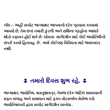
નોંધ :- અહી સચોટ જન્માક્ષર આપવાનો દરેક પ્રયાસ કરવામાં
આવ્યો છે, તેમ છતાં તમારી કુંડળી અને રાશિના ગ્રહોના આધારે
થોડો તફાવત હોઈ શકે છે. ચોક્કસ માર્ગદર્શન માટે કોઈ જ્યોતિષીનો
સંપર્ક કરવો હિતાવહ છે . અમે કોઈપણ વિવિધતા માટે જવાબદાર
નથી.
🌷 તમારો દિવસ શુભ રહે. 🌷
જન્માક્ષર, જ્યોતિષ, વાસ્તુશાસ્ત્ર, તેમજ દરેક જટિલ સમસ્યાની
મફત સલાહ અને સમાધાન માટે ફક્ત વોટસએપ મેસેજ કરો.
જ્યોતિષાચર્ય દ્વારા સચોટ માર્ગદર્શન ઘરબેઠા .