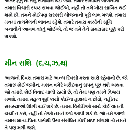
અંતર હતું તો તેનું સમાધાન થઈ જશે. તમારે સંબંધિત બાબતોમાં
તમારા વિચારો સ્પષ્ટ રાખવા જોઈએ, નહીં તો તમે ખોટા સાબિત થઈ
શકો છો. તમને કોઈપણ સરકારી યોજનાનો પૂરો લાભ મળશે. તમારા
મનમાં તાલમેલની ભાવના રહેશે. તમારે તમારા કાર્યોની સૂચિ
બનાવીને આગળ વધવું જોઈએ, તો જ તમે તેને સમયસર પૂર્ણ કરી
શકશો.
મીન રાશિ (દ,ચ,ઝ,થ)
આજનો દિવસ તમારા માટે અન્ય દિવસો કરતા સારો રહેવાનો છે. જો
તમારું કોઈ જમીન, મકાન વગેરે ખરીદવાનું સપનું પૂરું થશે અથવા
જો તમારો કોઈ વિવાદ ચાલી રહ્યો છે, તો તેમાં પણ તમને વિજય
મળશે. તમારા મહત્વપૂર્ણ કાર્યો કોઈના હાથમાં ન છોડો, નહીંતર
સમસ્યાઓ ઊભી થઈ શકે છે. તમારા વિરોધીઓ સાથે કોઈ વાતની
ચર્ચા ન કરો, નહીં તો તેઓ તમને દગો આપી શકે છે. જો તમે આજે
તમારા માતા-પિતા પાસેથી પૈસા સંબંધિત કોઈ મદદ માંગશો તો તમને
તે પણ મળી જશે.