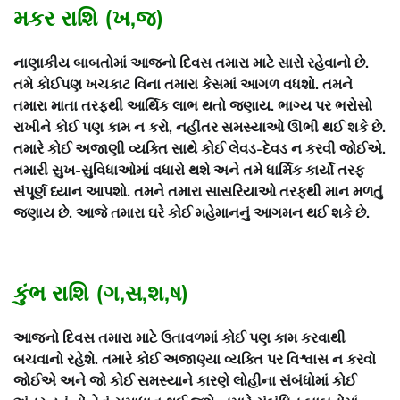
મકર રાશિ (ખ,જ)
નાણાકીય બાબતોમાં આજનો દિવસ તમારા માટે સારો રહેવાનો છે.
તમે કોઈપણ ખચકાટ વિના તમારા કેસમાં આગળ વધશો. તમને
તમારા માતા તરફથી આર્થિક લાભ થતો જણાય. ભાગ્ય પર ભરોસો
રાખીને કોઈ પણ કામ ન કરો, નહીંતર સમસ્યાઓ ઊભી થઈ શકે છે.
તમારે કોઈ અજાણી વ્યક્તિ સાથે કોઈ લેવડ-દેવડ ન કરવી જોઈએ.
તમારી સુખ-સુવિધાઓમાં વધારો થશે અને તમે ધાર્મિક કાર્યો તરફ
સંપૂર્ણ ધ્યાન આપશો. તમને તમારા સાસરિયાઓ તરફથી માન મળતું
જણાય છે. આજે તમારા ઘરે કોઈ મહેમાનનું આગમન થઈ શકે છે.
કુંભ રાશિ (ગ,સ,શ,ષ)
આજનો દિવસ તમારા માટે ઉતાવળમાં કોઈ પણ કામ કરવાથી
બચવાનો રહેશે. તમારે કોઈ અજાણ્યા વ્યક્તિ પર વિશ્વાસ ન કરવો
જોઈએ અને જો કોઈ સમસ્યાને કારણે લોહીના સંબંધોમાં કોઈ