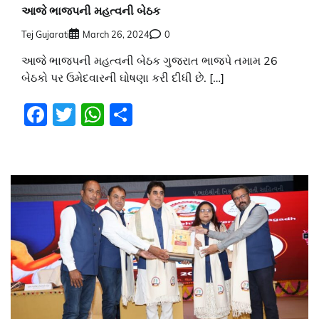
આજે ભાજપની મહત્વની બેઠક
Tej Gujarati
March 26, 2024
0
આજે ભાજપની મહત્વની બેઠક ગુજરાત ભાજપે તમામ 26
બેઠકો પર ઉમેદવારની ઘોષણા કરી દીધી છે. […]
Facebook
Twitter
WhatsApp
Share