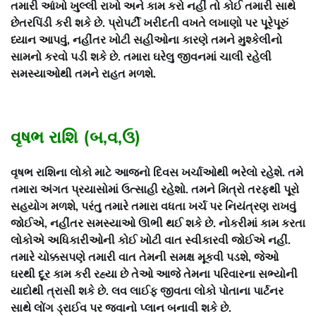
તમારી આંખો ખુલ્લી રાખો અને કામ કરો નહીં તો કોઈ તમારી સાથે
છેતરપિંડી કરી શકે છે. પ્રોપર્ટી ખરીદતી વખતે લખાણો પર પૂરેપૂરું
ધ્યાન આપવું, નહીંતર ખોટી સહીઓના કારણે તમને મુશ્કેલીનો
સામનો કરવો પડી શકે છે. તમારા ઘરેલુ જીવનમાં ચાલી રહેલી
સમસ્યાઓથી તમને રાહત મળશે.
વૃષભ રાશિ (બ,વ,ઉ)
વૃષભ રાશિના લોકો માટે આજનો દિવસ ખર્ચાઓથી ભરેલો રહેશે. તમે
તમારા અંગત પ્રયાસોમાં ઉત્સાહી રહેશો. તમને મિત્રો તરફથી પૂરો
સહયોગ મળશે, પરંતુ તમારે તમારા વધતા ખર્ચ પર નિયંત્રણ રાખવું
જોઈએ, નહીંતર સમસ્યાઓ ઊભી થઈ શકે છે. નોકરીમાં કામ કરતા
લોકોએ અધિકારીઓની કોઈ ખોટી વાત સ્વીકારવી જોઈએ નહીં.
તમારે ચોક્કસપણે તમારી વાત તેમની સમક્ષ મૂકવી પડશે, જેઓ
ઘરથી દૂર કામ કરી રહ્યા છે તેઓ આજે તેમના પરિવારના સભ્યોની
યાદોથી ત્રાસી શકે છે. લવ લાઈફ જીવતા લોકો પોતાના પાર્ટનર
સાથે લોંગ ડ્રાઈવ પર જવાનો પ્લાન બનાવી શકે છે.