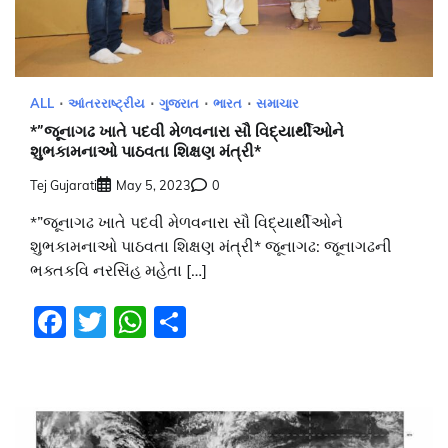
ALL
આંતરરાષ્ટ્રીય
ગુજરાત
ભારત
સમાચાર
*”જૂનાગઢ ખાતે પદવી મેળવનારા સૌ વિદ્યાર્થીઓને
શુભકામનાઓ પાઠવતા શિક્ષણ મંત્રી*
Tej Gujarati
May 5, 2023
0
*”જૂનાગઢ ખાતે પદવી મેળવનારા સૌ વિદ્યાર્થીઓને
શુભકામનાઓ પાઠવતા શિક્ષણ મંત્રી* જૂનાગઢ: જૂનાગઢની
ભક્તકવિ નરસિંહ મહેતા […]
Facebook
Twitter
WhatsApp
Share