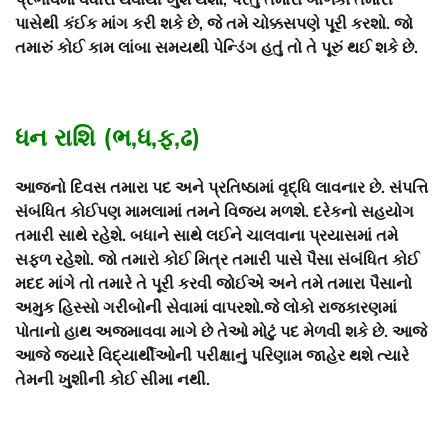
પાસેથી કંઈક માંગ કરી શકે છે, જે તમે ચોક્કસપણે પૂરી કરશો. જો
તમારું કોઈ કામ લાંબા સમયથી પેન્ડિંગ હતું તો તે પૂરું થઈ શકે છે.
ધન રાશિ (ભ,ધ,ફ,ઢ)
આજનો દિવસ તમારા પદ અને પ્રતિષ્ઠામાં વૃદ્ધિ લાવનાર છે. સંપત્તિ
સંબંધિત કોઈપણ મામલામાં તમને વિજય મળશે. દરેકનો સહયોગ
તમારી સાથે રહેશે. બધાને સાથે લઈને ચાલવાના પ્રયાસમાં તમે
સફળ રહેશો. જો તમારો કોઈ મિત્ર તમારી પાસે પૈસા સંબંધિત કોઈ
મદદ માંગે તો તમારે તે પૂરી કરવી જોઈએ અને તમે તમારા પૈસાનો
અમુક હિસ્સો ગરીબોની સેવામાં વાપરશો.જે લોકો રાજકારણમાં
પોતાનો હાથ અજમાવવા માગે છે તેઓ મોટું પદ મેળવી શકે છે. આજે
આજે જ્યારે વિદ્યાર્થીઓની પરીક્ષાનું પરિણામ જાહેર થશે ત્યારે
તેમની ખુશીની કોઈ સીમા નથી.