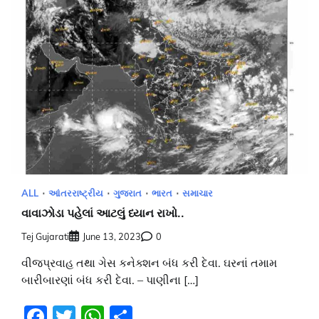
ALL
આંતરરાષ્ટ્રીય
ગુજરાત
ભારત
સમાચાર
વાવાઝોડા પહેલાં આટલું ધ્યાન રાખો..
Tej Gujarati
June 13, 2023
0
વીજપ્રવાહ તથા ગેસ કનેક્શન બંધ કરી દેવા. ઘરનાં તમામ
બારીબારણાં બંધ કરી દેવા. – પાણીના […]
Facebook
Twitter
WhatsApp
Share