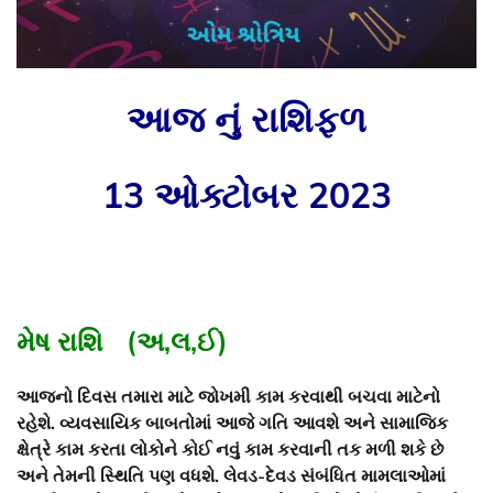
આજ નું રાશિફળ
13 ઓક્ટોબર 2023
મેષ રાશિ (અ,લ,ઈ)
આજનો દિવસ તમારા માટે જોખમી કામ કરવાથી બચવા માટેનો
રહેશે. વ્યવસાયિક બાબતોમાં આજે ગતિ આવશે અને સામાજિક
ક્ષેત્રે કામ કરતા લોકોને કોઈ નવું કામ કરવાની તક મળી શકે છે
અને તેમની સ્થિતિ પણ વધશે. લેવડ-દેવડ સંબંધિત મામલાઓમાં