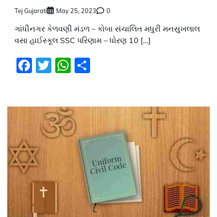
Tej Gujarati
May 25, 2023
0
ગાંધીનગર કેળવણી મંડળ – કોબા સંચાલિત મધુરી મનસુખલાલ
વસા હાઈસ્કૂલ SSC પરિણામ – ધોરણ 10 […]
Facebook
Twitter
WhatsApp
Share