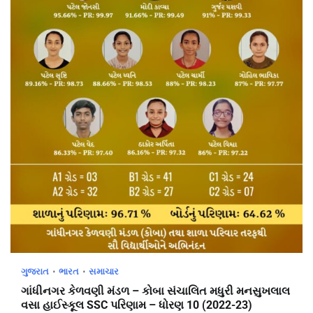
ગુજરાત
ભારત
સમાચાર
ગાંધીનગર કેળવણી મંડળ – કોબા સંચાલિત મધુરી મનસુખલાલ
વસા હાઈસ્કૂલ SSC પરિણામ – ધોરણ 10 (2022-23)