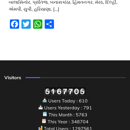
બાલાસિનોર, પ્રાંતિજ, બનાસકાંઠા, હિંમતનગર, મેરઠ, દિલ્હી,
એમપી, યુપી, હરિયાણા, […]
Facebook
Twitter
WhatsApp
Share
Visitors
Users Today : 610
Users Yesterday : 791
This Month : 5763
This Year : 348704
Total Users : 1297561