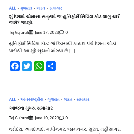
ALL
ગુજરાત
ભારત
સમાચાર
શું દેશમાં ચોમાસા સત્રમાં જ યુનિફોર્મ સિવિલ કોડ લાગુ થઈ
જશે? જાણો.
Tej Gujarati
June 17, 2023
0
યુનિફોર્મ સિવિલ કોડઃ જે દિવસથી કાયદા પંચે દેશના લોકો
પાસેથી આ મુદ્દે સૂચનો માંગ્યા છે […]
Facebook
Twitter
WhatsApp
Share
ALL
આંતરરાષ્ટ્રીય
ગુજરાત
ભારત
સમાચાર
આજના મુખ્ય સમાચાર
Tej Gujarati
June 10, 2023
0
વડોદરા, અમદાવાદ, ગાંધીનગર, જામનગર, સુરત, મહીસાગર,