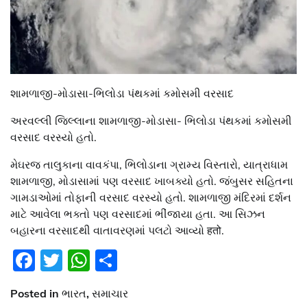
શામળાજી-મોડાસા-ભિલોડા પંથકમાં કમોસમી વરસાદ
અરવલ્લી જિલ્લાના શામળાજી-મોડાસા- ભિલોડા પંથકમાં કમોસમી
વરસાદ વરસ્યો હતો.
મેઘરજ તાલુકાના વાવકંપા, ભિલોડાના ગ્રામ્ય વિસ્તારો, યાત્રાધામ
શામળાજી, મોડાસામાં પણ વરસાદ ખાબક્યો હતો. જંબુસર સહિતના
ગામડાઓમાં તોફાની વરસાદ વરસ્યો હતો. શામળાજી મંદિરમાં દર્શન
માટે આવેલા ભક્તો પણ વરસાદમાં ભીંજાયા હતા. આ સિઝન
બહારના વરસાદથી વાતાવરણમાં પલટો આવ્યો हतो.
Facebook
Twitter
WhatsApp
Share
Posted in
ભારત
,
સમાચાર