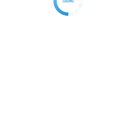
kistanwar
,
#tejgujarati