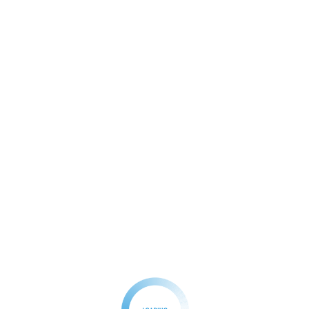
હેરો પર કર્યો હુમલો!
્તાને ડ્રોન અને મિસાઇલોનો ઉપયોગ કરીને અનેક શહેરોમાં હુમલો કરવાનો
 શ્રીનગર, જમ્મુ, પઠાણકોટ, અમૃતસર, કપૂરથલા, જલંધર, લુધિયાણા, આદમ
 અને ભૂજ સહિત ઉત્તર અને પશ્ચિમ ભારતમાં અનેક લશ્કરી સ્થાપનો પર 
નાએ આ હુમલાઓને નિષ્ફળ બનાવ્યા હતા.
ok
er
hatsApp
Share