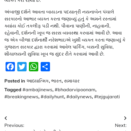
વ્યક્ત કરી રહ્યાં છે.
અંબાજી દર્શને આવતા બાયડના પદયાત્રી નયનાબેન પંચાલે
સરકારનો આભાર વ્યક્ત કરતા જણાવ્યું હતું કે અમને રસ્તામાં
ક્યાંય કોઈ તકલીફ પડી નથી. પીવાના પાણીની, નાહવાની,
રહેવાની, દર્શનની ખૂબ જ સરસ વ્યવસ્થા કરવામાં આવી છે. આવા
જ એક બીજા દર્શનાર્થી નરેશભાઇએ ખુશી વ્યક્ત કરતા જણાવ્યું કે
ગુજરાત સરકાર દ્વારા કરવામાં આવેલ પાર્કિંગ, બસની સુવિધા,
શૌચાલયની સુવિધા ખૂબ જ સુંદર રીતે કરવામાં આવી છે.
Facebook
Twitter
WhatsApp
Share
Posted in
આધ્યાત્મિક
,
ભારત
,
સમાચાર
Tagged
#ambajinews
,
#bhadarvipoonam
,
#breakingnews
,
#dailyhunt
,
#dailynews
,
#tejgujarati
Post
Previous:
Next:
navigation