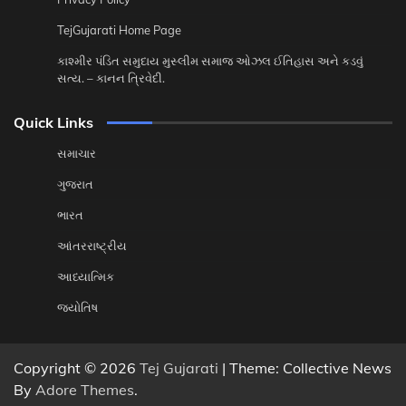
TejGujarati Home Page
કાશ્મીર પંડિત સમુદાય મુસ્લીમ સમાજ ઓઝલ ઈતિહાસ અને કડવું
સત્ય. – કાનન ત્રિવેદી.
Quick Links
સમાચાર
ગુજરાત
ભારત
આંતરરાષ્ટ્રીય
આધ્યાત્મિક
જ્યોતિષ
Copyright © 2026
Tej Gujarati
| Theme: Collective News
By
Adore Themes
.