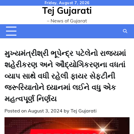
Skip
Friday, August 7, 2026
Tej Gujarati
to
content
– News of Gujarat
મુખ્યમંત્રીશ્રી ભૂપેન્દ્ર પટેલેનો રાજ્યમાં
શહેરીકરણ અને ઔદ્યોગિકરણના વધતાં
વ્યાપ સાથે વધી રહેલી ફાયર સેફ્ટીની
જરૂરિયાતોને ધ્યાનમાં લઈને વધુ એક
મહત્વપૂર્ણ નિર્ણય
Posted on
August 3, 2024
by
Tej Gujarati