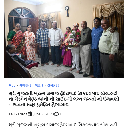
ALL
ગુજરાત
ભારત
સમાચાર
શ્રી ગુજરાતી બ્રહ્મ સમાજ હૈદરાબાદ સિકંદરાબાદ સોસાયટી
નાં ચેરમેન વૈકુંઠ જાની ની સાઈઠ મી લગ્ન જયંતી ની ઉજવણી
:- ભાવના મયૂર પુરોહિત હૈદરાબાદ.
Tej Gujarati
June 3, 2023
0
શ્રી ગુજરાતી બ્રહ્મ સમાજ હૈદરાબાદ સિકંદરાબાદ સોસાયટી