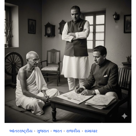
આંતરરાષ્ટ્રીય
ગુજરાત
ભારત
રાજકીય
સમાચાર