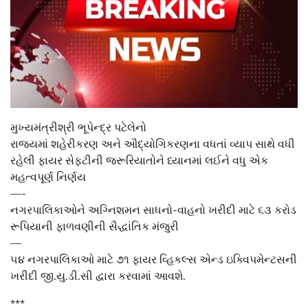
મુખ્યમંત્રીશ્રી ભૂપેન્દ્ર પટેલેનો
રાજ્યમાં શહેરીકરણ અને ઔદ્યોગિકરણના વધતાં વ્યાપ સાથે વધી
રહેલી ફાયર સેફ્ટીની જરૂરિયાતોને ધ્યાનમાં લઈને વધુ એક
મહત્વપૂર્ણ નિર્ણય
—-
નગરપાલિકાઓને અગ્નિશમન સાધનો-વાહનો ખરીદી માટે ૬૩ કરોડ
રૂપિયાની ફાળવણીની સૈદ્ધાંતિક મંજુરી
—
૫૪ નગરપાલિકાઓ માટે ૭૧ ફાયર વ્હિકલ્સ એન્ડ ઇક્વિપમેન્ટસની
ખરીદી જી.યુ.ડી.સી દ્વારા કરવામાં આવશે.
***