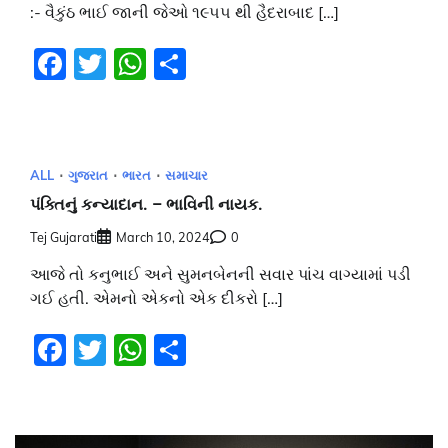
:- વૈકુંઠ ભાઈ જાની જેઓ ૧૯૫૫ થી હૈદરાબાદ […]
Facebook
Twitter
WhatsApp
Share
ALL
ગુજરાત
ભારત
સમાચાર
પંક્તિનું કન્યાદાન. – ભાવિની નાયક.
Tej Gujarati
March 10, 2024
0
આજે તો કનુભાઈ અને સુમનબેનની સવાર પાંચ વાગ્યામાં પડી
ગઈ હતી. એમનો એકનો એક દીકરો […]
Facebook
Twitter
WhatsApp
Share