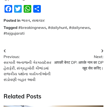
Facebook
Twitter
WhatsApp
Share
Posted in
ભારત
,
સમાચાર
Tagged
#breakingnews
,
#dailyhunt
,
#dailynews
,
#tejgujarati
Post
Previous:
Next:
navigation
સરકારી અનાજની ગેરકાયદેસર
आपकी बेस्ट DP: आपके नाम का DP
હેરાફેરી, સંગ્રહખોરી કૌભાંડમાં
खुद सेव करिए।
રાજકીય પક્ષોના કાર્યકર્તાઓની
સંડોવણી બહાર આવી
Related Posts