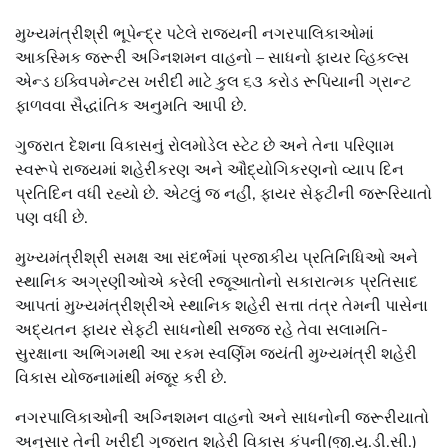
મુખ્યમંત્રીશ્રી ભૂપેન્દ્ર પટેલે રાજ્યની નગરપાલિકાઓમાં
આકસ્મિક જરૂરી અગ્નિશમન વાહનો – સાધનો ફાયર વ્હિકલ્સ
એન્ડ ઇક્વિપમેન્ટસ ખરીદી માટે કુલ ૬૩ કરોડ રૂપિયાની ગ્રાન્ટ
ફાળવવા સૈદ્ધાંતિક અનુમતિ આપી છે.
ગુજરાત દેશના વિકાસનું રોલમોડેલ સ્ટેટ છે અને તેના પરિણામ
સ્વરૂપે રાજ્યમાં શહેરીકરણ અને ઔદ્યોગિકરણનો વ્યાપ દિન
પ્રતિદિન વધી રહ્યો છે. એટલું જ નહીં, ફાયર સેફ્ટીની જરૂરિયાતો
પણ વધી છે.
મુખ્યમંત્રીશ્રી સમક્ષ આ સંદર્ભમાં પ્રજાકીય પ્રતિનિધિઓ અને
સ્થાનિક અગ્રણીઓએ કરેલી રજૂઆતોનો સકારાત્મક પ્રતિસાદ
આપતાં મુખ્યમંત્રીશ્રીએ સ્થાનિક શહેરી સત્તા તંત્ર તેમની પાસેના
અદ્યતન ફાયર સેફ્ટી સાધનોથી સજ્જ રહે તેવા સલામતિ-
સુરક્ષાના અભિગમથી આ રકમ સ્વર્ણિમ જયંતી મુખ્યમંત્રી શહેરી
વિકાસ યોજનામાંથી મંજૂર કરી છે.
નગરપાલિકાઓની અગ્નિશમન વાહનો અને સાધનોની જરૂરીયાતો
અનુસાર તેની ખરીદી ગુજરાત શહેરી વિકાસ કંપની(જી.યુ.ડી.સી.)