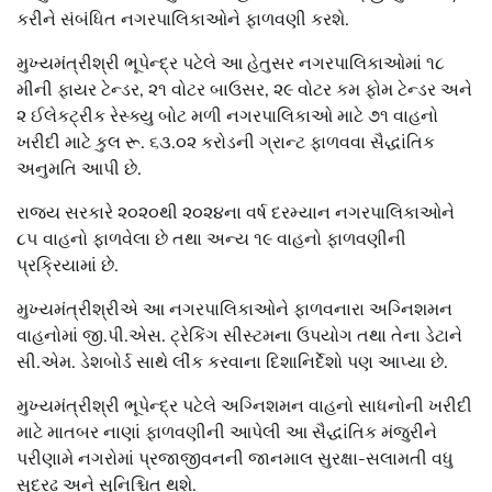
કરીને સંબંધિત નગરપાલિકાઓને ફાળવણી કરશે.
મુખ્યમંત્રીશ્રી ભૂપેન્દ્ર પટેલે આ હેતુસર નગરપાલિકાઓમાં ૧૮
મીની ફાયર ટેન્ડર, ૨૧ વોટર બાઉસર, ૨૯ વોટર કમ ફોમ ટેન્ડર અને
૨ ઈલેકટ્રીક રેસ્ક્યુ બોટ મળી નગરપાલિકાઓ માટે ૭૧ વાહનો
ખરીદી માટે કુલ રૂ. ૬૩.૦૨ કરોડની ગ્રાન્ટ ફાળવવા સૈદ્ધાંતિક
અનુમતિ આપી છે.
રાજ્ય સરકારે ૨૦૨૦થી ૨૦૨૪ના વર્ષ દરમ્યાન નગરપાલિકાઓને
૮૫ વાહનો ફાળવેલા છે તથા અન્ય ૧૯ વાહનો ફાળવણીની
પ્રક્રિયામાં છે.
મુખ્યમંત્રીશ્રીએ આ નગરપાલિકાઓને ફાળવનારા અગ્નિશમન
વાહનોમાં જી.પી.એસ. ટ્રેકિંગ સીસ્ટમના ઉપયોગ તથા તેના ડેટાને
સી.એમ. ડેશબોર્ડ સાથે લીંક કરવાના દિશાનિર્દેશો પણ આપ્યા છે.
મુખ્યમંત્રીશ્રી ભૂપેન્દ્ર પટેલે અગ્નિશમન વાહનો સાધનોની ખરીદી
માટે માતબર નાણાં ફાળવણીની આપેલી આ સૈદ્ધાંતિક મંજુરીને
પરીણામે નગરોમાં પ્રજાજીવનની જાનમાલ સુરક્ષા-સલામતી વધુ
સુદ્રઢ અને સુનિશ્ચિત થશે.