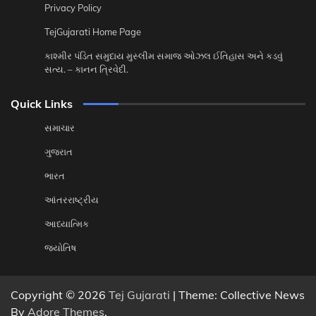
Privacy Policy
TejGujarati Home Page
કાશ્મીર પંડિત સમુદાય મુસ્લીમ સમાજ ઓઝલ ઈતિહાસ અને કડવું
સત્ય. – કાનન ત્રિવેદી.
Quick Links
સમાચાર
ગુજરાત
ભારત
આંતરરાષ્ટ્રીય
આધ્યાત્મિક
જ્યોતિષ
Copyright © 2026
Tej Gujarati
| Theme: Collective News
By
Adore Themes
.