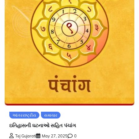
આંતરરાષ્ટ્રીય
સમાચાર
ઇતિહાસની ઘટનાઓ સહિત પંચાંગ
Tej Gujarati
May 27, 2025
0