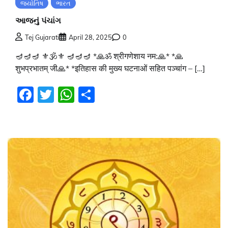
જ્યોતિષ
ભારત
આજનું પંચાંગ
Tej Gujarati
April 28, 2025
0
🪔🪔🪔 ⚜🕉⚜ 🪔🪔🪔 *🙏ॐ श्रीगणेशाय नम:🙏* *🙏
शुभप्रभातम् जी🙏* *इतिहास की मुख्य घटनाओं सहित पञ्चांग – […]
Facebook
Twitter
WhatsApp
Share