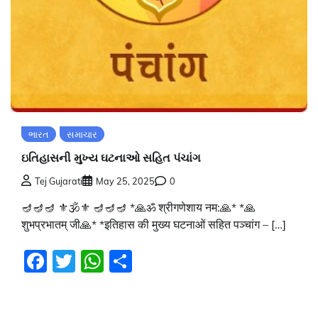
ભારત
સમાચાર
ઇતિહાસની મુખ્ય ઘટનાઓ સહિત પંચાંગ
Tej Gujarati
May 25, 2025
0
🪔🪔🪔 ⚜🕉⚜ 🪔🪔🪔 *🙏ॐ श्रीगणेशाय नम:🙏* *🙏
शुभप्रभातम् जी🙏* *इतिहास की मुख्य घटनाओं सहित पञ्चांग – […]
Facebook
Twitter
WhatsApp
Share