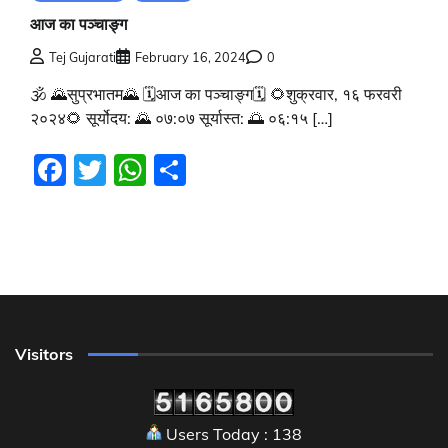
आज का पञ्चाङ्ग
Tej Gujarati
February 16, 2024
0
🕉 🌄सुप्रभातम🌄 🗓आज का पञ्चाङ्ग🗓 🌻शुक्रवार, १६ फरवरी
२०२४🌻 सूर्योदय: 🌄 ०७:०७ सूर्यास्त: 🌅 ०६:१५ […]
Facebook
Twitter
WhatsApp
Share
Visitors
Users Today : 138