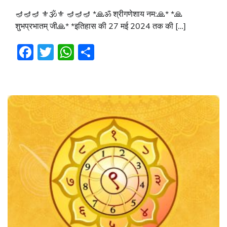
🪔🪔🪔 ⚜🕉⚜ 🪔🪔🪔 *🙏ॐ श्रीगणेशाय नम:🙏* *🙏
शुभप्रभातम् जी🙏* *इतिहास की 27 मई 2024 तक की […]
Facebook
Twitter
WhatsApp
Share