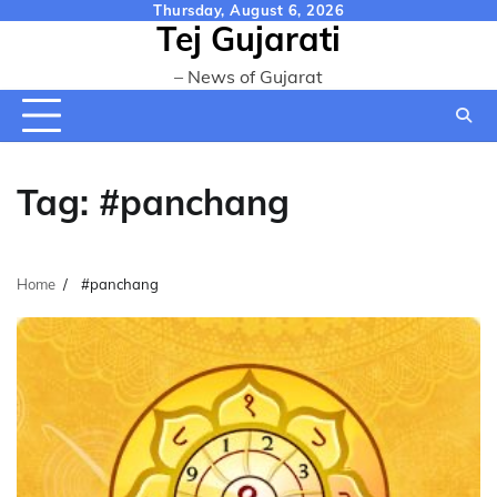
Skip
Thursday, August 6, 2026
Tej Gujarati
to
content
– News of Gujarat
Tag:
#panchang
Home
#panchang