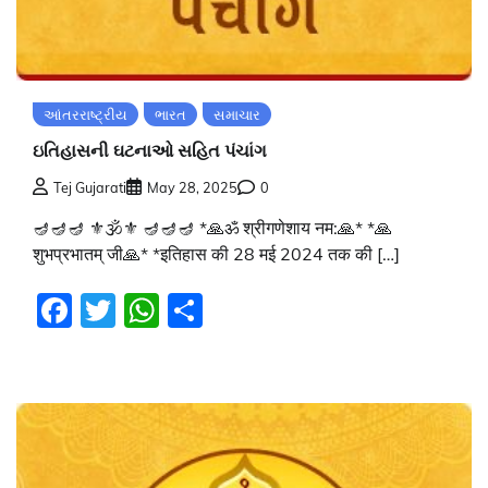
આંતરરાષ્ટ્રીય
ભારત
સમાચાર
ઇતિહાસની ઘટનાઓ સહિત પંચાંગ
Tej Gujarati
May 28, 2025
0
🪔🪔🪔 ⚜🕉⚜ 🪔🪔🪔 *🙏ॐ श्रीगणेशाय नम:🙏* *🙏
शुभप्रभातम् जी🙏* *इतिहास की 28 मई 2024 तक की […]
Facebook
Twitter
WhatsApp
Share