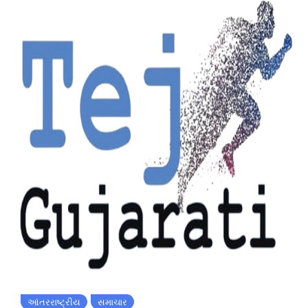
આંતરરાષ્ટ્રીય
સમાચાર