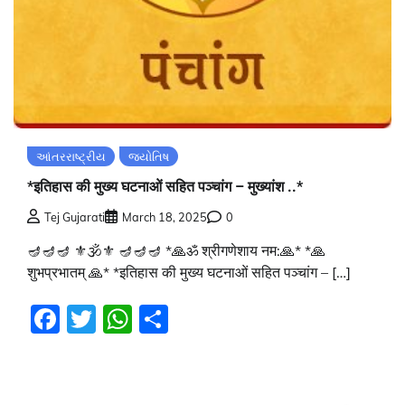
આંતરરાષ્ટ્રીય
જ્યોતિષ
*इतिहास की मुख्य घटनाओं सहित पञ्चांग – मुख्यांश ..*
Tej Gujarati
March 18, 2025
0
🪔🪔🪔 ⚜🕉⚜ 🪔🪔🪔 *🙏ॐ श्रीगणेशाय नम:🙏* *🙏
शुभप्रभातम् 🙏* *इतिहास की मुख्य घटनाओं सहित पञ्चांग – […]
Facebook
Twitter
WhatsApp
Share