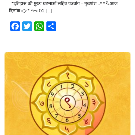
*इतिहास की मुख्य घटनाओं सहित पञ्चांग – मुख्यांश ..* *📝आज
दिनांक 👉* *📜 02 […]
Facebook
Twitter
WhatsApp
Share