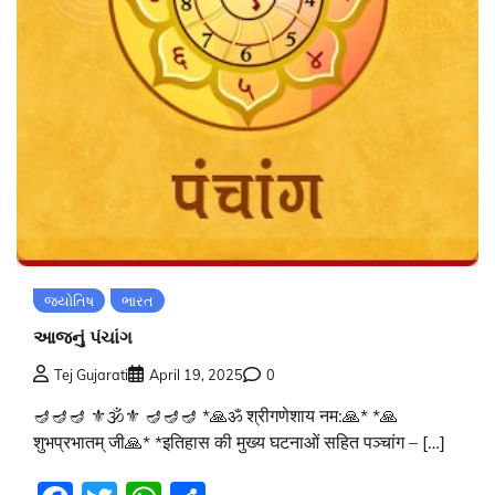
જ્યોતિષ
ભારત
આજનું પંચાંગ
Tej Gujarati
April 19, 2025
0
🪔🪔🪔 ⚜🕉⚜ 🪔🪔🪔 *🙏ॐ श्रीगणेशाय नम:🙏* *🙏
शुभप्रभातम् जी🙏* *इतिहास की मुख्य घटनाओं सहित पञ्चांग – […]