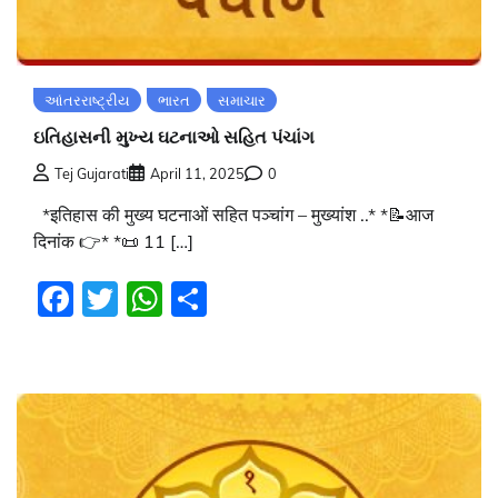
આંતરરાષ્ટ્રીય
ભારત
સમાચાર
ઇતિહાસની મુખ્ય ઘટનાઓ સહિત પંચાંગ
Tej Gujarati
April 11, 2025
0
*इतिहास की मुख्य घटनाओं सहित पञ्चांग – मुख्यांश ..* *📝आज
दिनांक 👉* *📜 11 […]
Facebook
Twitter
WhatsApp
Share