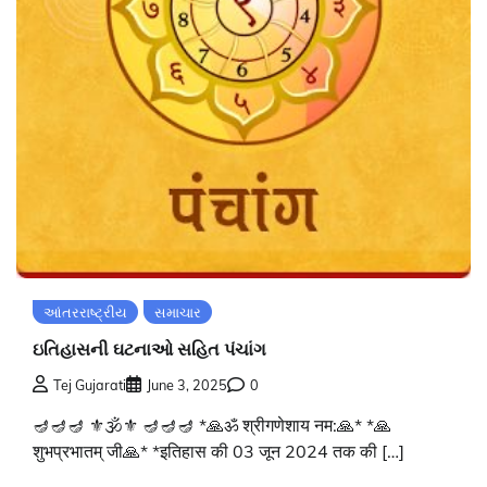
આંતરરાષ્ટ્રીય
સમાચાર
ઇતિહાસની ઘટનાઓ સહિત પંચાંગ
Tej Gujarati
June 3, 2025
0
🪔🪔🪔 ⚜🕉⚜ 🪔🪔🪔 *🙏ॐ श्रीगणेशाय नम:🙏* *🙏
शुभप्रभातम् जी🙏* *इतिहास की 03 जून 2024 तक की […]