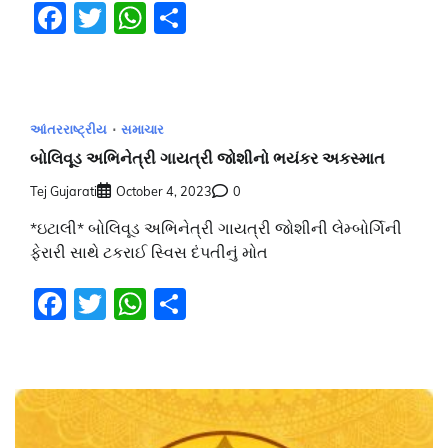
Facebook
Twitter
WhatsApp
Share
આંતરરાષ્ટ્રીય
સમાચાર
બોલિવૂડ અભિનેત્રી ગાયત્રી જોશીનો ભયંકર અકસ્માત
Tej Gujarati
October 4, 2023
0
*ઇટાલી* બોલિવૂડ અભિનેત્રી ગાયત્રી જોશીની લેમ્બોર્ગિની
ફેરારી સાથે ટકરાઈ સ્વિસ દંપતીનું મોત
Facebook
Twitter
WhatsApp
Share