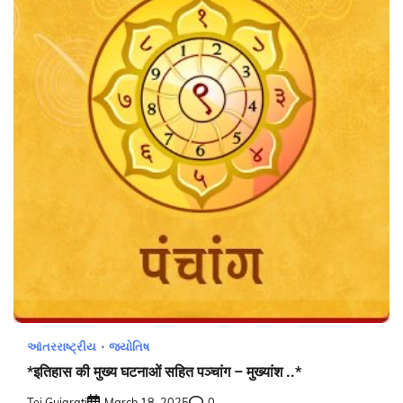
આંતરરાષ્ટ્રીય
જ્યોતિષ
*इतिहास की मुख्य घटनाओं सहित पञ्चांग – मुख्यांश ..*
Tej Gujarati
March 18, 2025
0