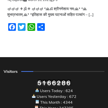
🪔🪔🪔 ⚜🕉⚜ 🪔🪔🪔 *🙏ॐ श्रीगणेशाय नम:🙏* *🙏
शुभप्रभातम् 🙏* *इतिहास की मुख्य घटनाओं सहित पञ्चांग – […]
Facebook
Twitter
WhatsApp
Share
Visitors
Users Today : 624
Users Yesterday : 672
This Month : 4344
This Year : 347285