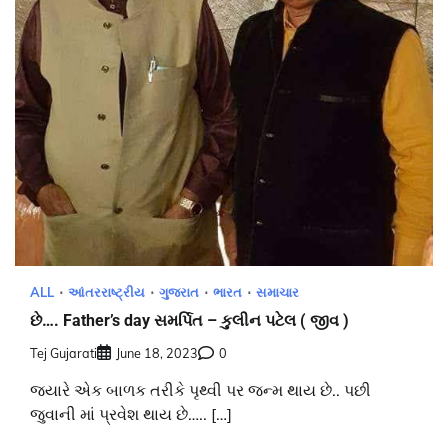
ALL
આંતરરાષ્ટ્રીય
ગુજરાત
ભારત
સમાચાર
છે…. Father’s day સમર્પિત – કુલીન પટેલ ( જીવ )
Tej Gujarati
June 18, 2023
0
જયારે એક બાળક તરીકે પૃથ્વી પર જન્મ થાય છે.. પછી
જુવાની માં પ્રવેશ થાય છે….. […]