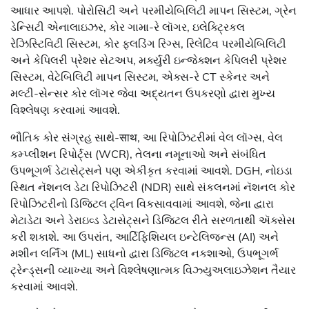
આધાર આપશે. પોરોસિટી અને પરમીયેબિલિટી માપન સિસ્ટમ, ગ્રેન
ડેન્સિટી એનાલાઇઝર, કોર ગામા-રે લૉગર, ઇલેક્ટ્રિકલ
રેઝિસ્ટિવિટી સિસ્ટમ, કોર ફ્લડિંગ રિગ્સ, રિલેટિવ પરમીયેબિલિટી
અને કેપિલરી પ્રેશર સેટઅપ, મર્ક્યુરી ઇન્જેક્શન કેપિલરી પ્રેશર
સિસ્ટમ, વેટેબિલિટી માપન સિસ્ટમ, એક્સ-રે CT સ્કેનર અને
મલ્ટી-સેન્સર કોર લૉગર જેવા અદ્યતન ઉપકરણો દ્વારા મુખ્ય
વિશ્લેષણ કરવામાં આવશે.
ભૌતિક કોર સંગ્રહ સાથે-साथ, આ રિપોઝિટરીમાં વેલ લૉગ્સ, વેલ
કમ્પ્લીશન રિપોર્ટ્સ (WCR), તેલના નમૂનાઓ અને સંબંધિત
ઉપભૂગર્ભ ડેટાસેટ્સને પણ એકીકૃત કરવામાં આવશે. DGH, નોઇડા
સ્થિત નૅશનલ ડેટા રિપોઝિટરી (NDR) સાથે સંકલનમાં નૅશનલ કોર
રિપોઝિટરીનો ડિજિટલ ટ્વિન વિકસાવવામાં આવશે, જેના દ્વારા
મેટાડેટા અને ડેરાઇવ્ડ ડેટાસેટ્સને ડિજિટલ રીતે સરળતાથી ઍક્સેસ
કરી શકાશે. આ ઉપરાંત, આર્ટિફિશિયલ ઇન્ટેલિજન્સ (AI) અને
મશીન લર્નિંગ (ML) સાધનો દ્વારા ડિજિટલ નકશાઓ, ઉપભૂગર્ભ
ટ્રેન્ડ્સની વ્યાખ્યા અને વિશ્લેષણાત્મક વિઝ્યુઅલાઇઝેશન તૈયાર
કરવામાં આવશે.