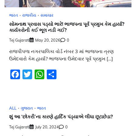
ભારત
રાજકીય
સમાચાર
સોમનાથ પ્રવાસ પડ્યો ભારે! ભાજપના પૂર્વ પ્રમુખ કેમ હાર્યા?
કાર્યકરોની કઈ ભૂલ નડી ગઈ?
Tej Gujarati
May 20, 2026
0
રાજપીપળા નગરપાલિકા વોર્ડ નંબર 3 માં ભાજપના ત્રણ
ઉમેદવારો કેમ હાર્યા? ભાજપના ઉમેદવાર પૂર્વ પ્રમુખ […]
Facebook
Twitter
WhatsApp
Share
ALL
ગુજરાત
ભારત
શું આ ‘છોકરી’ના કારણે હાર્દિક પંડ્યાએ લીધા છૂટાછેડા?
Tej Gujarati
July 20, 2024
0