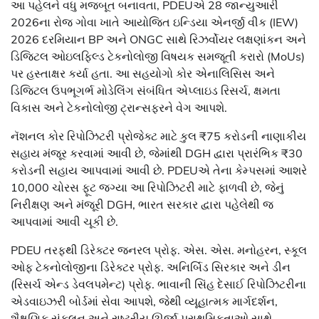
આ પહેલને વધુ મજબૂત બનાવતા, PDEUએ 28 જાન્યુઆરી
2026ના રોજ ગોવા ખાતે આયોજિત ઇન્ડિયા એનર્જી વીક (IEW)
2026 દરમિયાન BP અને ONGC સાથે રિઝર્વોયર લક્ષણાંકન અને
ડિજિટલ ઓઇલફિલ્ડ ટેકનોલોજી વિષયક સમજૂતી કરારો (MoUs)
પર હસ્તાક્ષર કર્યા હતા. આ સહયોગો કોર એનાલિસિસ અને
ડિજિટલ ઉપભૂગર્ભ મોડેલિંગ સંબંધિત એપ્લાઇડ રિસર્ચ, ક્ષમતા
વિકાસ અને ટેકનોલોજી ટ્રાન્સફરને વેગ આપશે.
નૅશનલ કોર રિપોઝિટરી પ્રોજેક્ટ માટે કુલ ₹75 કરોડની નાણાકીય
સહાય મંજૂર કરવામાં આવી છે, જેમાંથી DGH દ્વારા પ્રારંભિક ₹30
કરોડની સહાય આપવામાં આવી છે. PDEUએ તેના કેમ્પસમાં આશરે
10,000 ચોરસ ફૂટ જગ્યા આ રિપોઝિટરી માટે ફાળવી છે, જેનું
નિરીક્ષણ અને મંજૂરી DGH, ભારત સરકાર દ્વારા પહેલેથી જ
આપવામાં આવી ચૂકી છે.
PDEU તરફથી ડિરેક્ટર જનરલ પ્રોફ. એસ. એસ. મનોહરન, સ્કૂલ
ઓફ ટેકનોલોજીના ડિરેક્ટર પ્રોફ. અનિર્બિડ સિરકાર અને ડીન
(રિસર્ચ એન્ડ ડેવલપમેન્ટ) પ્રોફ. ભાવાની સિંહ દેસાઈ રિપોઝિટરીના
એડવાઇઝરી બોર્ડમાં સેવા આપશે, જેથી વ્યૂહાત્મક માર્ગદર્શન,
શૈક્ષણિક સંકલન અને રાષ્ટ્રીય ઊર્જા પ્રાથમિકતાઓ સાથે