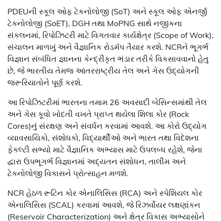
PDEUની સ્કૂલ ઓફ ટેકનોલોજી (SoT) અને સ્કૂલ ઓફ એનર્જી
ટેકનોલોજી (SoET), DGH તથા MoPNG સાથે નજીકના
સંકલનમાં, રિપોઝિટરી માટે વિગતવાર કાર્યક્ષેત્ર (Scope of Work),
સંચાલન માળખું અને વૈજ્ઞાનિક રોડમૅપ તૈયાર કરશે. NCRને ભૂગર્ભ
વિજ્ઞાન સંબંધિત જ્ઞાનના કેન્દ્રીકૃત ભંડાર તરીકે વિકસાવવાનો હેતુ
છે, જે ભારતીય તેમજ આંતરરાષ્ટ્રીય તેલ અને ગેસ ઉદ્યોગની
જરૂરિયાતોને પૂર્ણ કરશે.
આ રિપોઝિટરીમાં ભારતના તમામ 26 અવસાદી બેસિન્સમાંથી તેલ
અને ગેસ કૂવો ખોદતી વખતે પ્રાપ્ત થયેલા શિલા કોર (Rock
Cores)નું સંરક્ષણ અને સંવર્ધન કરવામાં આવશે. આ કોરો ઉદ્યોગ
વ્યાવસાયિકો, સંશોધકો, વિદ્યાર્થીઓ અને ભારત તથા વિદેશના
ફેકલ્ટી સભ્યો માટે વૈજ્ઞાનિક અભ્યાસ માટે ઉપલબ્ધ રહેશે, જેના
દ્વારા ઉપભૂગર્ભ વિજ્ઞાનમાં અદ્યતન સંશોધન, તાલીમ અને
ટેકનોલોજી વિકાસને પ્રોત્સાહન મળશે.
NCR હેઠળ રૂટિન કોર એનાલિસિસ (RCA) અને સ્પેશિયલ કોર
એનાલિસિસ (SCAL) કરવામાં આવશે, જે રિઝર્વોયર લક્ષણાંકન
(Reservoir Characterization) અને ક્ષેત્ર વિકાસ અભ્યાસોને