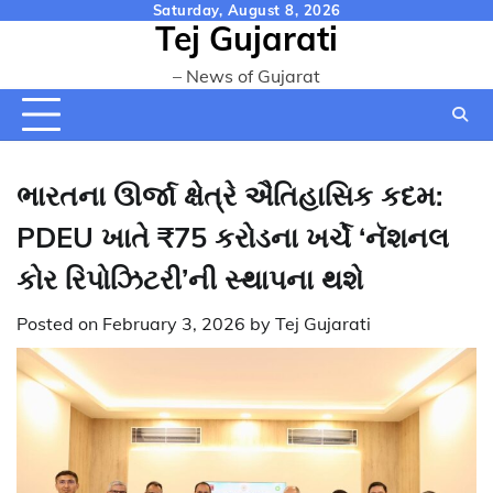
Skip
Saturday, August 8, 2026
Tej Gujarati
to
content
– News of Gujarat
ભારતના ઊર્જા ક્ષેત્રે ઐતિહાસિક કદમ:
PDEU ખાતે ₹75 કરોડના ખર્ચે ‘નૅશનલ
કોર રિપોઝિટરી’ની સ્થાપના થશે
Posted on
February 3, 2026
by
Tej Gujarati