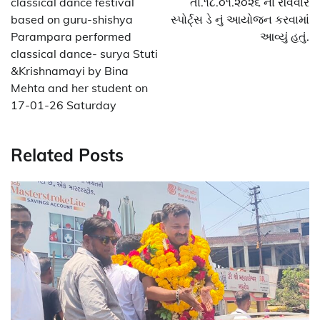
classical dance festival
તા.૧૮.૦૧.૨૦૨૬ ના રવિવારે
based on guru-shishya
સ્પોર્ટ્સ ડે નું આયોજન કરવામાં
Parampara performed
આવ્યું હતું.
classical dance- surya Stuti
&Krishnamayi by Bina
Mehta and her student on
17-01-26 Saturday
Related Posts