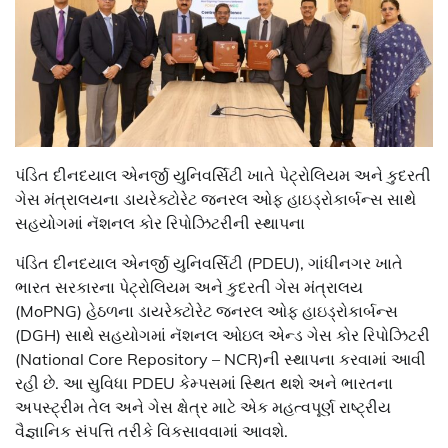
પંડિત દીનદયાલ એનર્જી યુનિવર્સિટી ખાતે પેટ્રોલિયમ અને કુદરતી
ગેસ મંત્રાલયના ડાયરેક્ટોરેટ જનરલ ઓફ હાઇડ્રોકાર્બન્સ સાથે
સહયોગમાં નૅશનલ કોર રિપોઝિટરીની સ્થાપના
પંડિત દીનદયાલ એનર્જી યુનિવર્સિટી (PDEU), ગાંધીનગર ખાતે
ભારત સરકારના પેટ્રોલિયમ અને કુદરતી ગેસ મંત્રાલય
(MoPNG) હેઠળના ડાયરેક્ટોરેટ જનરલ ઓફ હાઇડ્રોકાર્બન્સ
(DGH) સાથે સહયોગમાં નૅશનલ ઓઇલ એન્ડ ગેસ કોર રિપોઝિટરી
(National Core Repository – NCR)ની સ્થાપના કરવામાં આવી
રહી છે. આ સુવિધા PDEU કેમ્પસમાં સ્થિત થશે અને ભારતના
અપસ્ટ્રીમ તેલ અને ગેસ ક્ષેત્ર માટે એક મહત્વપૂર્ણ રાષ્ટ્રીય
વૈજ્ઞાનિક સંપત્તિ તરીકે વિકસાવવામાં આવશે.