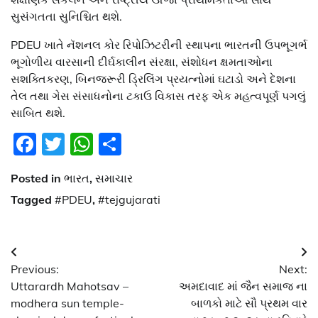
સુસંગતતા સુનિશ્ચિત થશે.
PDEU ખાતે નૅશનલ કોર રિપોઝિટરીની સ્થાપના ભારતની ઉપભૂગર્ભ
ભૂગોળીય વારસાની દીર્ઘકાલીન સંરક્ષા, સંશોધન ક્ષમતાઓના
સશક્તિકરણ, બિનજરૂરી ડ્રિલિંગ પ્રયત્નોમાં ઘટાડો અને દેશના
તેલ તથા ગેસ સંસાધનોના ટકાઉ વિકાસ તરફ એક મહત્વપૂર્ણ પગલું
સાબિત થશે.
Facebook
Twitter
WhatsApp
Share
Posted in
ભારત
,
સમાચાર
Tagged
#PDEU
,
#tejgujarati
Post
Previous:
Next:
navigation
Uttarardh Mahotsav –
અમદાવાદ માં જૈન સમાજ ના
modhera sun temple-
બાળકો માટે સૌ પ્રથમ વાર