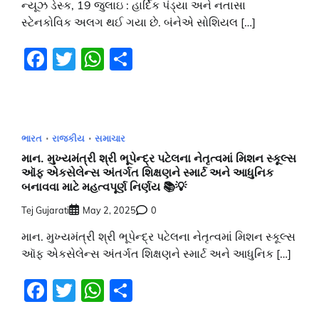
ન્યૂઝ ડેસ્ક, 19 જુલાઇ : હાર્દિક પંડ્યા અને નતાસા
સ્ટેનકોવિક અલગ થઈ ગયા છે. બંનેએ સોશિયલ […]
Facebook
Twitter
WhatsApp
Share
ભારત
રાજકીય
સમાચાર
માન. મુખ્યમંત્રી શ્રી ભૂપેન્દ્ર પટેલના નેતૃત્વમાં મિશન સ્કૂલ્સ
ઑફ એકસેલેન્સ અંતર્ગત શિક્ષણને સ્માર્ટ અને આધુનિક
બનાવવા માટે મહત્વપૂર્ણ નિર્ણય 📚💡
Tej Gujarati
May 2, 2025
0
માન. મુખ્યમંત્રી શ્રી ભૂપેન્દ્ર પટેલના નેતૃત્વમાં મિશન સ્કૂલ્સ
ઑફ એકસેલેન્સ અંતર્ગત શિક્ષણને સ્માર્ટ અને આધુનિક […]
Facebook
Twitter
WhatsApp
Share