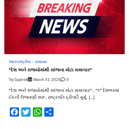
આંતરરાષ્ટ્રીય
સમાચાર
*દેશ અને રાજ્યોમાંથી સાંજના મોટા સમાચાર*
Tej Gujarati
March 31, 2025
0
*દેશ અને રાજ્યોમાંથી સાંજના મોટા સમાચાર* , *૧* દેશભરમાં
ઈદની ઉજવણી શરૂ, રાષ્ટ્રપતિ દ્રૌપદી મુર્મુ, […]
Facebook
Twitter
WhatsApp
Share