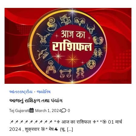
આંતરરાષ્ટ્રીય
જ્યોતિષ
આજનું રાશિફળ તથા પંચાંગ
Tej Gujarati
March 1, 2024
0
📌📌📌📌📌📌📌📌📌 *⚜️ आज का राशिफल ⚜️* *🎯 01 मार्च
2024 , शुक्रवार 🎯* मेष🐐 (चू, […]