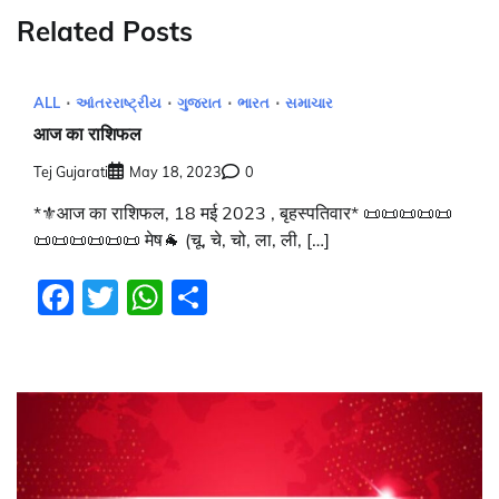
Related Posts
ALL
આંતરરાષ્ટ્રીય
ગુજરાત
ભારત
સમાચાર
आज का राशिफल
Tej Gujarati
May 18, 2023
0
*⚜️आज का राशिफल, 18 मई 2023 , बृहस्पतिवार* 📜📜📜📜📜
📜📜📜📜📜📜 मेष🐐 (चू, चे, चो, ला, ली, […]
Facebook
Twitter
WhatsApp
Share