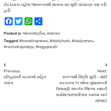
દોઢ દાયકા પહેલા જામનગરથી માતાના મઢ સુધી પદયાત્રા પણ કરી
હતી.
Facebook
Twitter
WhatsApp
Share
Posted in
આંતરરાષ્ટ્રીય
,
સમાચાર
Tagged
#breakingnews
,
#dailyhunt
,
#dailynews
,
#ravindrajadeja
,
#tejgujarati
Post
Previous:
Next:
navigation
ઇતિહાસની ઘટનાઓ સહિત
સંકલ્પથી સિદ્ધિ સુધી – મોદી
પંચાંગ
સરકારના ૧૧ વર્ષના સુશાસનની
ઉજવણી અંતર્ગત જિલ્લા કક્ષાની
કાર્યશાળારાજપીપલા કમલમ ખાતે
યોજાઈ