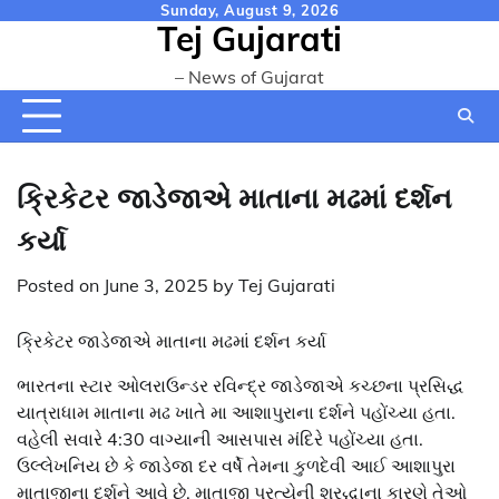
Skip
Sunday, August 9, 2026
Tej Gujarati
to
content
– News of Gujarat
ક્રિકેટર જાડેજાએ માતાના મઢમાં દર્શન
કર્યા
Posted on
June 3, 2025
by
Tej Gujarati
ક્રિકેટર જાડેજાએ માતાના મઢમાં દર્શન કર્યા
ભારતના સ્ટાર ઓલરાઉન્ડર રવિન્દ્ર જાડેજાએ કચ્છના પ્રસિદ્ધ
યાત્રાધામ માતાના મઢ ખાતે મા આશાપુરાના દર્શને પહોંચ્યા હતા.
વહેલી સવારે 4:30 વાગ્યાની આસપાસ મંદિરે પહોંચ્યા હતા.
ઉલ્લેખનિય છે કે જાડેજા દર વર્ષે તેમના કુળદેવી આઈ આશાપુરા
માતાજીના દર્શને આવે છે. માતાજી પ્રત્યેની શ્રદ્ધાના કારણે તેઓ