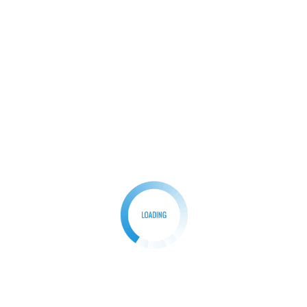
પાણીનું પરિવહન કરવા માટે પંપ અને પાઇપલાઇન સિસ્ટમની રચના કરવામાં ભ
 સુસંગતતા ધરાવતી એક અનન્ય ઘટના બનાવે છે. વિદ્યાર્થીએ ઓપન-સો
ર્યું અને તેમના પરિણામો ન્યાયાધીશોની પેનલ સમક્ષ રજૂ કર્યા. ડો. મ
ઓના પ્રદર્શનનું મૂલ્યાંકન કર્યું અને ત્રણ શ્રેષ્ઠ ડિઝાઇન પસંદ કરી. ચે
હતી, જેમાં 55 ટીમોએ ભાગ લીધો હતો. આ ચેલેન્જમાં રસાયણ ઇજનેરી
ીઓના જ્ઞાનનું પરીક્ષણ કરવામાં આવ્યું હતું, જેમાં 16 ટીમો બીજા ર
ો અને રોકડ ઇનામો એનાયત કરવામાં આવ્યા હતા, જે તમામ વિદ્યાર્થીઓને
ં પ્રદર્શન કરવા માટે પ્રેરિત કરે છે.
 સત્રમાં થયું હતું જ્યાં મૌખિક પ્રસ્તુતિ, કેમિફાઇ, કેમ્ફ્યુજ અને
કરવામાં આવ્યા હતા. એમઆઇટી એકેડેમી ઓફ એન્જિનિયરિંગ, ગાંધીનગ
ઓફ ટેકનોલોજી, ધર્મસિંહ દેસાઈ યુનિવર્સિટી-નડિયાદ, સ્વર્ણિમ સ્ટાર્ટઅ
્ડિયા ઇન્ટરનેશનલ યુનિવર્સિટી ખાતે સ્કૂલ ઓફ એન્જિનિયરિંગ, વાપી, વિશ્વ
ને ગુજરાત બાયોટેકનોલોજી યુનિવર્સિટી, ગાંધીનગર જેવી પ્રતિષ્ઠિત 
ભાગીદારી નોંધપાત્ર હતી.
ન્સે માત્ર તેના ભૂતપૂર્વ વિદ્યાર્થીઓની વ્યાવસાયિક સફળતાનું જ પ્રદર્શ
ok
er
hatsApp
Share