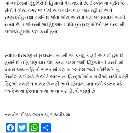
બાંગ્લાદેશમાં હિંદુવિરોધી હિંસાનો વેગ વધ્યો છે. ઈસ્કોનના પ્રતિષ્ઠિત
સંતોને વોરંટ વગર જ પોલીસ પકડીને લઈ જઈ રહી છે અને
રાષ્ટ્રદ્રોહ તથા ઇશનિંદા જેવા ખોટા આરોપો પણ લગાવવામાં આવી
રહ્યા છે. તાજેતરમાં જ હિંદુઓના પવિત્ર ત્રણ મંદિરો પર ઇસ્લામી
ટોળાંએ હુમલો પણ કર્યો હતો.
સ્વામિનારાયણ સંપ્રદાયના સ્વામી એ કહ્યું કે હવે આપણે હમ દો
હમારે દો નહિ પણ ચાર પેદા કરવા પડશે જેથી હિંદુઓ ની વસ્તી માં
વધારો થાય નહિ તો ભારત માં પણ બાંગ્લાદેશ જેવી પરિસ્થિતિ નું
નિર્માણ થઈ શકે છે.જોકે ભારત ના હિન્દુઓએ બંગડીઓ નથી પહેરી
હિંદુઓ કયારેય કાયર છે નહીં અને રહેવાના પણ નથી જરૂર પડે
ત્યારે માળા ફેરવવા વાળા ભાલા પણ ફેરવી જાણે છે
તસવીર :દીપક જગતાપ, રાજપીપલા
Facebook
Twitter
WhatsApp
Share