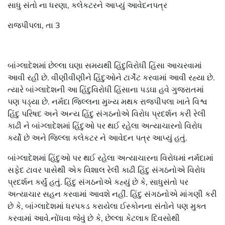
સાધુ સંતો ના ધરણા, કલેકટરને આપ્યું આવેદનપત્ર
રાજપીપલા, તા 3
બાંગ્લાદેશમાં છેલ્લા ઘણા સમયથી હિંદુવિરોધી હિંસા આચરવામાં
આવી રહી છે. વીણીવીણીને હિંદુઓને ટાર્ગેટ કરવામાં આવી રહ્યા છે.
ત્યારે બાંગ્લાદેશની આ હિંદુવિરોધી હિંસાના પડઘા હવે ગુજરાતમાં
પણ પડ્યા છે. નર્મદા જિલ્લના મુખ્ય મથક રાજપીપલા ખાતે વિશ્વ
હિંદુ પરિષદ અને અન્ય હિંદુ સંગઠનોએ વિરોધ પ્રદર્શન કરી રેલી
કાઢી ને બાંગ્લાદેશમાં હિંદુઓ પર થઈ રહેલા અત્યાચારનો વિરોધ
કર્યો છે અને જિલ્લા કલેકટર ને આવેદન પત્ર આપ્યું હતું.
બાંગ્લાદેશમાં હિંદુઓ પર થઈ રહેલા અત્યાચારના વિરોધમાં નર્મદામાં
સફેદ ટાવર પાસેથી એક વિશાલ રેલી કાઢી હિંદુ સંગઠનોએ વિરોધ
પ્રદર્શન કર્યું હતું. હિંદુ સંગઠનોએ કહ્યું છે કે, સાધુસંતો પર
અત્યાચાર સહન કરવામાં આવશે નહીં. હિંદુ સંગઠનોએ માંગણી કરી
છે કે, બાંગ્લાદેશમાં ધરપકડ કરાયેલા ઈસ્કોનના સંતોને પણ મુક્ત
કરવામાં આવે.નોંધવા જેવું છે કે, છેલ્લા કેટલાક દિવસોથી