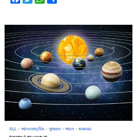
ALL
આંતરરાષ્ટ્રીય
ગુજરાત
ભારત
સમાચાર