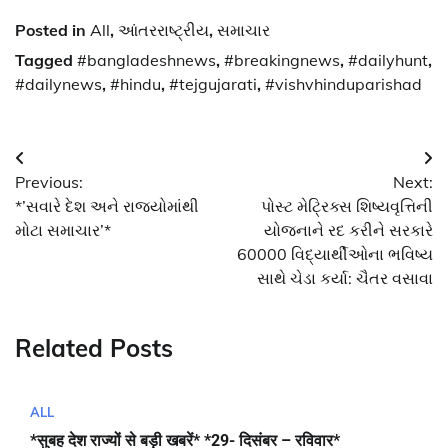
Posted in
All
,
આંતરરાષ્ટ્રીય
,
સમાચાર
Tagged
#bangladeshnews
,
#breakingnews
,
#dailyhunt
,
#dailynews
,
#hindu
,
#tejgujarati
,
#vishvhinduparishad
Post
Previous:
Next:
navigation
*’સવારે દેશ અને રાજ્યોમાંથી
પોસ્ટ મેટ્રિક્સ શિષ્યવૃત્તિની
મોટા સમાચાર’*
યોજનાને રદ કરીને સરકારે
60000 વિદ્યાર્થીઓના ભવિષ્ય
સાથે ચેડા કર્યા: ચૈતર વસાવા
Related Posts
ALL
*सुबह देश राज्यों से बड़ी खबरें* *29- दिसंबर – रविवार*