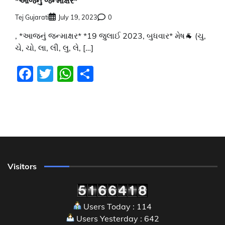
*આજનું જન્માક્ષર*
Tej Gujarati
July 19, 2023
0
, *આજનું જન્માક્ષર* *19 જુલાઈ 2023, બુધવાર* મેષ🐐 (ચુ,
ચે, ચો, લા, લી, લુ, લે, […]
Facebook
Twitter
WhatsApp
Share
Visitors
Users Today : 114
Users Yesterday : 642