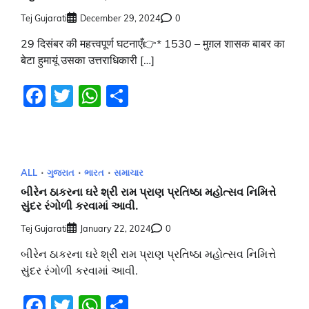
Tej Gujarati
December 29, 2024
0
29 दिसंबर की महत्त्वपूर्ण घटनाएँ👉* 1530 – मुग़ल शासक बाबर का
बेटा हुमायूं उसका उत्तराधिकारी […]
Facebook
Twitter
WhatsApp
Share
ALL
ગુજરાત
ભારત
સમાચાર
બીરેન ઠાકરના ઘરે શ્રી રામ પ્રાણ પ્રતિષ્ઠા મહોત્સવ નિમિત્તે
સુંદર રંગોળી કરવામાં આવી.
Tej Gujarati
January 22, 2024
0
બીરેન ઠાકરના ઘરે શ્રી રામ પ્રાણ પ્રતિષ્ઠા મહોત્સવ નિમિત્તે
સુંદર રંગોળી કરવામાં આવી.
Facebook
Twitter
WhatsApp
Share