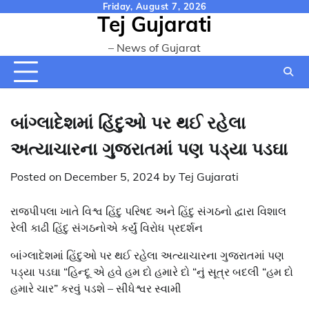
Skip
Friday, August 7, 2026
Tej Gujarati
to
content
– News of Gujarat
બાંગ્લાદેશમાં હિંદુઓ પર થઈ રહેલા
અત્યાચારના ગુજરાતમાં પણ પડ્યા પડઘા
Posted on
December 5, 2024
by
Tej Gujarati
રાજપીપલા ખાતે વિશ્વ હિંદુ પરિષદ અને હિંદુ સંગઠનો દ્વારા વિશાલ
રેલી કાઢી હિંદુ સંગઠનોએ કર્યું વિરોધ પ્રદર્શન
બાંગ્લાદેશમાં હિંદુઓ પર થઈ રહેલા અત્યાચારના ગુજરાતમાં પણ
પડ્યા પડઘા “હિન્દૂ એ હવે હમ દો હમારે દો “નું સૂત્ર બદલી “હમ દો
હમારે ચાર” કરવું પડશે – સીધેશ્વર સ્વામી