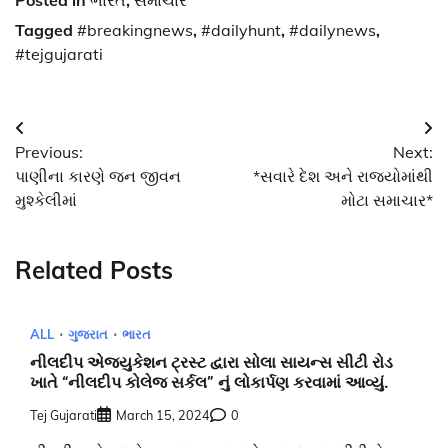
Tagged
#breakingnews
,
#dailyhunt
,
#dailynews
,
#tejgujarati
Post
Previous:
Next:
navigation
પાણીના કારણે જન જીવન
*સવારે દેશ અને રાજ્યોમાંથી
મુશ્કેલીમાં
મોટા સમાચાર*
Related Posts
ALL
ગુજરાત
ભારત
નીલદીપ એજ્યુકેશન ટ્રસ્ટ દ્વારા સોલા સાયન્સ સીટી રોડ
ખાતે “નીલદીપ કોલેજ સર્કલ” નું લોકાર્પણ કરવામાં આવ્યું.
Tej Gujarati
March 15, 2024
0