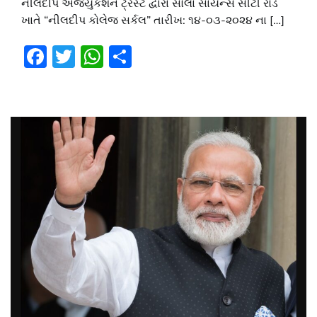
નીલદીપ એજ્યુકેશન ટ્રસ્ટ દ્વારા સોલા સાયન્સ સીટી રોડ
ખાતે “નીલદીપ કોલેજ સર્કલ” તારીખ: ૧૪-૦૩-૨૦૨૪ ના […]
Facebook
Twitter
WhatsApp
Share