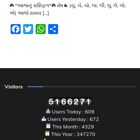
☘️ *આજનું રાશિફળ*☘️ મેષ🐐 (ચુ, ચે, ચો, લા, લી, લુ, લે, લો,
એ) આજે સમય […]
Facebook
Twitter
WhatsApp
Share
Visitors
Users Today : 609
Users Yesterday : 672
This Month : 4329
This Year : 347270