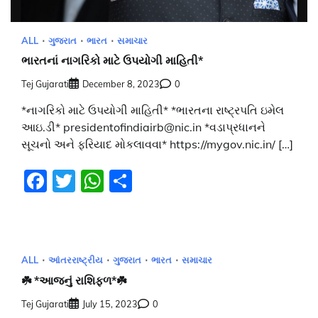
ALL
ગુજરાત
ભારત
સમાચાર
ભારતનાં નાગરિકો માટે ઉપયોગી માહિતી*
Tej Gujarati
December 8, 2023
0
*નાગરિકો માટે ઉપયોગી માહિતી* *ભારતના રાષ્ટ્રપતિ ઇમેલ
આઇ.ડી* presidentofindiairb@nic.in *વડાપ્રધાનને
સૂચનો અને ફરિયાદ મોકલાવવા* https://mygov.nic.in/ […]
Facebook
Twitter
WhatsApp
Share
ALL
આંતરરાષ્ટ્રીય
ગુજરાત
ભારત
સમાચાર
☘️ *આજનું રાશિફળ*☘️
Tej Gujarati
July 15, 2023
0