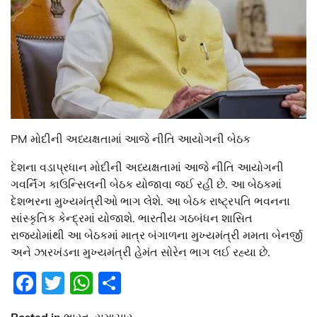
PM મોદીની અધ્યક્ષતામાં આજે નીતિ આયોગની બેઠક
દેશના વડાપ્રધાન મોદીની અધ્યક્ષતામાં આજે નીતિ આયોગની
ગવર્નિંગ કાઉન્સિલની બેઠક યોજાવા જઈ રહી છે. આ બેઠકમાં
દેશભરના મુખ્યમંત્રીઓ ભાગ લેશે. આ બેઠક રાષ્ટ્રપતિ ભવનના
સાંસ્કૃતિક કેન્દ્રમાં યોજાશે. ભારતીય ગઠબંધન શાસિત
રાજ્યોમાંથી આ બેઠકમાં માત્ર બંગાળના મુખ્યમંત્રી મમતા બેનર્જી
અને ઝારખંડના મુખ્યમંત્રી હેમંત સોરેન ભાગ લઈ રહ્યા છે.
Facebook
Twitter
WhatsApp
Share
Posted in
ભારત
,
સમાચાર