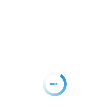
િરુદ્ધ તપાસ શરૂ
તા PM મોદીના સંપત્તિ વહેંચણી નિવેદન અંગે તપાસ શરૂ કરી. વિપક્ષે 
ને લઈ જૂઠાણું ફેલાવવા, નફરત ફેલાવવા અને આચારસંહિતાનું ઉલ્લંઘન ક
ીએ કોંગ્રેસના મેનિફેસ્ટો અને પૂર્વ PM મનમોહન સિંહના જૂના નિવેદનને 
ે તો તે લોકોની સંપત્તિ મુસ્લિમોમાં વહેંચી દેશે.
ok
er
hatsApp
Share
odi
,
#tejgujarati
- સાધુ પ્રેમવત્સલદાસજી કુમકુમ*