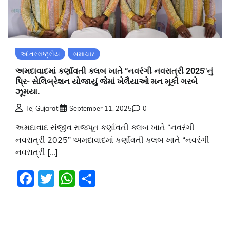
આંતરરાષ્ટ્રીય
સમાચાર
અમદાવાદમાં કર્ણાવતી ક્લબ ખાતે “નવરંગી નવરાત્રી 2025″નું
પ્રિ- સેલિબ્રેશન યોજાયું જેમાં ખેલૈયાઓ મન મૂકી ગરબે
ઝૂમયા.
Tej Gujarati
September 11, 2025
0
અમદાવાદ સંજીવ રાજપૂત કર્ણાવતી ક્લબ ખાતે “નવરંગી
નવરાત્રી 2025” અમદાવાદમાં કર્ણાવતી ક્લબ ખાતે “નવરંગી
નવરાત્રી […]
Facebook
Twitter
WhatsApp
Share