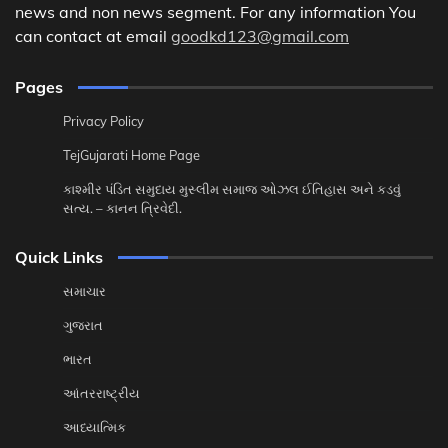
news and non news segment. For any information You
can contact at email
goodkd123@gmail.com
Pages
Privacy Policy
TejGujarati Home Page
કાશ્મીર પંડિત સમુદાય મુસ્લીમ સમાજ ઓઝલ ઈતિહાસ અને કડવું
સત્ય. – કાનન ત્રિવેદી.
Quick Links
સમાચાર
ગુજરાત
ભારત
આંતરરાષ્ટ્રીય
આધ્યાત્મિક