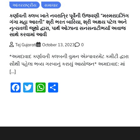
આંતરરાષ્ટ્રીય
સમાચાર
કર્ણાવતી ક્લબ ખાતે નવરાત્રિ પૂર્વેની ઉજવણી “મસ્મરાઇઝિંગ
ગંગા મહા આરતી” શ્રી ભરત બારિયા, શ્રી અક્ષય પટેલ અને
નૃત્યવલી જૂથો દ્વારા, પાર્થ ઓઝાના સનસનાટીભર્યા અવાજ
સાથે કરવામાં આવી
Tej Gujarati
October 13, 2023
0
*અમદાવાદ કર્ણાવતી ક્લબની વુમન એમ્પાવરમેંટ કમીટી દ્વારા
સૌથી પહેલા ભવ્ય ગરબાનું કરાયું આયોજન* અમદાવાદ: માં
[…]
Facebook
Twitter
WhatsApp
Share