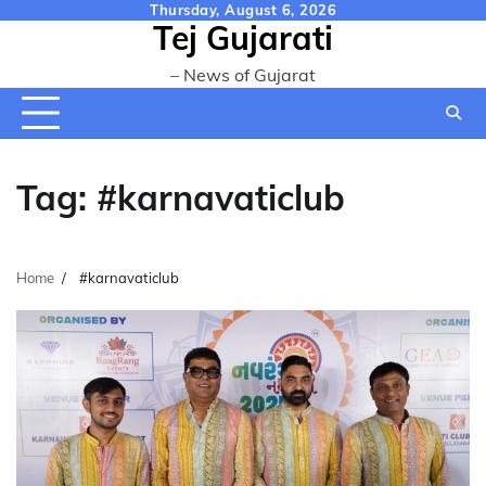
Skip
Thursday, August 6, 2026
Tej Gujarati
to
content
– News of Gujarat
Tag:
#karnavaticlub
Home
#karnavaticlub