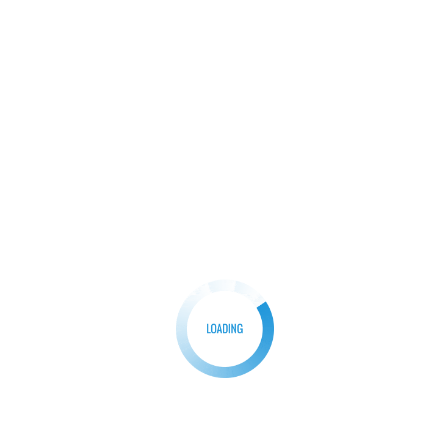
*અરવલ્લી : શામળાજી નજીક નાપડા પ્રાથમિક શાળામાં
આગની ઘટના* મધ્યાહન ભોજન બનાવવાના ઓરડામાં ગેસની
બોટલમાં […]
Facebook
Twitter
WhatsApp
Share