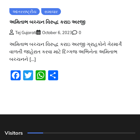
આંતરરાષ્ટ્રીય
સમાચાર
અમિતાભ બચ્ચન વિરુદ્ધ કરાઇ અરજી
Tej Gujarati
October 6, 2023
0
અમિતાભ બચ્ચન વિરુદ્ધ કરાઇ અરજી ગ્રાહકોને ગેરમાર્ગે
વાળતી જાહેરાત કરવા માટે દિગ્ગજ અભિનેતા અમિતાભ
બચ્ચનને […]
Facebook
Twitter
WhatsApp
Share
Visitors