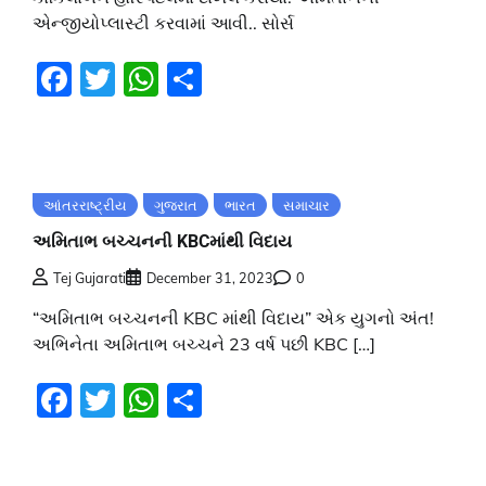
એન્જીયોપ્લાસ્ટી કરવામાં આવી.. સોર્સ
Facebook
Twitter
WhatsApp
Share
આંતરરાષ્ટ્રીય
ગુજરાત
ભારત
સમાચાર
અમિતાભ બચ્ચનની KBCમાંથી વિદાય
Tej Gujarati
December 31, 2023
0
“અમિતાભ બચ્ચનની KBC માંથી વિદાય” એક યુગનો અંત!
અભિનેતા અમિતાભ બચ્ચને 23 વર્ષ પછી KBC […]
Facebook
Twitter
WhatsApp
Share