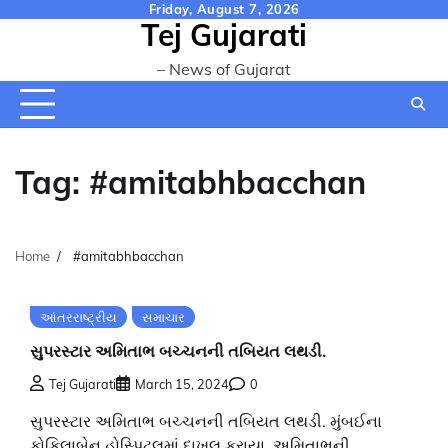
Skip
Friday, August 7, 2026
Tej Gujarati
to
content
– News of Gujarat
Tag:
#amitabhbacchan
Home
#amitabhbacchan
આંતરરાષ્ટ્રીય
સમાચાર
સુપરસ્ટાર અમિતાભ બચ્ચનની તબિયત લથડી.
Tej Gujarati
March 15, 2024
0
સુપરસ્ટાર અમિતાભ બચ્ચનની તબિયત લથડી. મુંબઈના
કોકિલાબેન હોસ્પિટલમાં દાખલ કરાયા. અમિતાભની