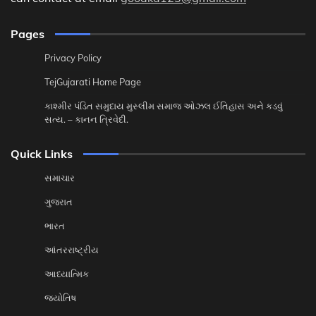
Pages
Privacy Policy
TejGujarati Home Page
કાશ્મીર પંડિત સમુદાય મુસ્લીમ સમાજ ઓઝલ ઈતિહાસ અને કડવું
સત્ય. – કાનન ત્રિવેદી.
Quick Links
સમાચાર
ગુજરાત
ભારત
આંતરરાષ્ટ્રીય
આધ્યાત્મિક
જ્યોતિષ