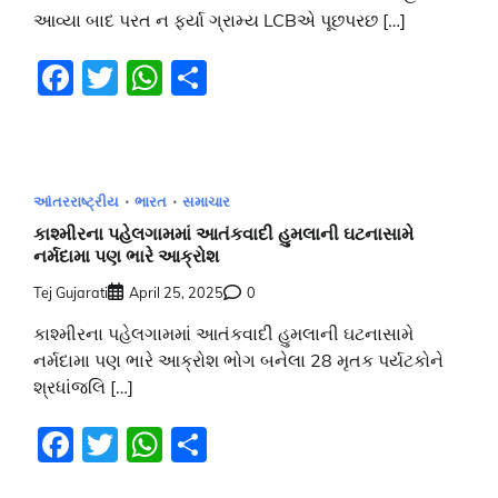
આવ્યા બાદ પરત ન ફર્યા ગ્રામ્ય LCBએ પૂછપરછ […]
Facebook
Twitter
WhatsApp
Share
આંતરરાષ્ટ્રીય
ભારત
સમાચાર
કાશ્મીરના પહેલગામમાં આતંકવાદી હુમલાની ઘટનાસામે
નર્મદામા પણ ભારે આક્રોશ
Tej Gujarati
April 25, 2025
0
કાશ્મીરના પહેલગામમાં આતંકવાદી હુમલાની ઘટનાસામે
નર્મદામા પણ ભારે આક્રોશ ભોગ બનેલા 28 મૃતક પર્યટકોને
શ્રધાંજલિ […]
Facebook
Twitter
WhatsApp
Share