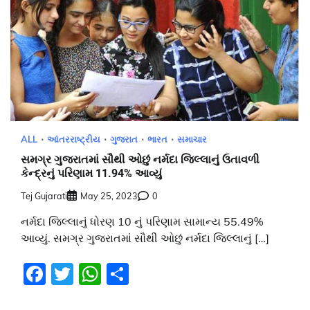
ALL
આંતરરાષ્ટ્રીય
ગુજરાત
ભારત
સમાચાર
સમગ્ર ગુજરાતમાં સૌથી ઓછું નર્મદા જિલ્લાનું ઉતાવળી
કેન્દ્રનું પરિણામ 11.94% આવ્યું
Tej Gujarati
May 25, 2023
0
નર્મદા જિલ્લાનું ધોરણ 10 નું પરિણામ સામાન્ય 55.49%
આવ્યું. સમગ્ર ગુજરાતમાં સૌથી ઓછું નર્મદા જિલ્લાનું […]
Facebook
Twitter
WhatsApp
Share