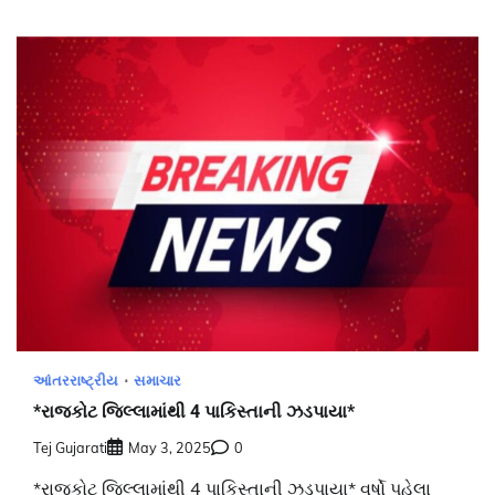
આંતરરાષ્ટ્રીય
સમાચાર
*રાજકોટ જિલ્લામાંથી 4 પાકિસ્તાની ઝડપાયા*
Tej Gujarati
May 3, 2025
0
*રાજકોટ જિલ્લામાંથી 4 પાકિસ્તાની ઝડપાયા* વર્ષો પહેલા