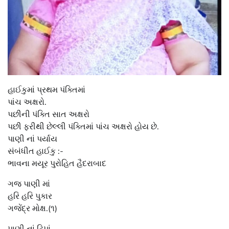
હાઈકુમાં પ્રથમ પંક્તિમાં
પાંચ અક્ષરો.
પછીની પંક્તિ સાત અક્ષરો
પછી ફરીથી છેલ્લી પંક્તિમાં પાંચ અક્ષરો હોય છે.
પાણી નાં પર્યાય
સંબંધીત હાઈકુ :-
ભાવના મયૂર પુરોહિત હૈદરાબાદ
ગજ પાણી માં
હરિ હરિ પુકાર
ગજેંદ્ર મોક્ષ.(૧)
પાણી નાં ટિપાં