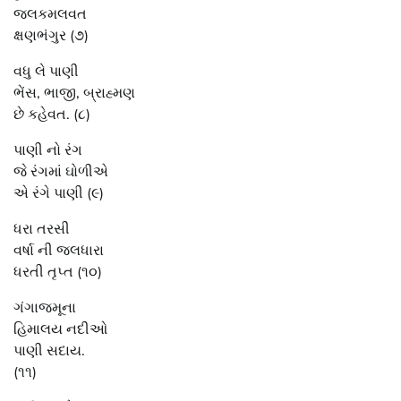
જલકમલવત
ક્ષણભંગુર (૭)
વધુ લે પાણી
ભેંસ, ભાજી, બ્રાહ્મણ
છે કહેવત. (૮)
પાણી નો રંગ
જે રંગમાં ઘોળીએ
એ રંગે પાણી (૯)
ધરા તરસી
વર્ષા ની જલધારા
ધરતી તૃપ્ત (૧૦)
ગંગાજમૂના
હિમાલય નદીઓ
પાણી સદાય.
(૧૧)