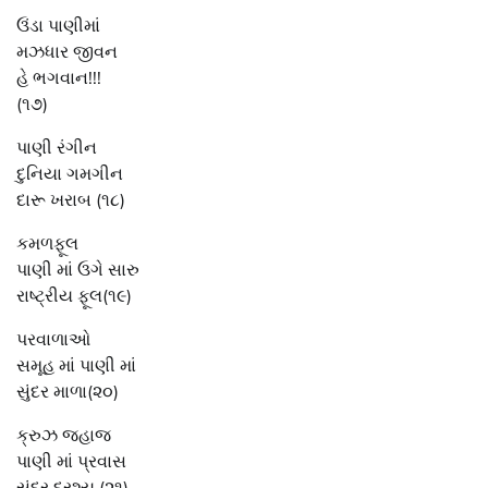
ઉંડા પાણીમાં
મઝધાર જીવન
હે ભગવાન!!!
(૧૭)
પાણી રંગીન
દુનિયા ગમગીન
દારૂ ખરાબ (૧૮)
કમળફૂલ
પાણી માં ઉગે સારુ
રાષ્ટ્રીય ફૂલ(૧૯)
પરવાળાઓ
સમૂહ માં પાણી માં
સુંદર માળા(૨૦)
ક્રુઝ જહાજ
પાણી માં પ્રવાસ
સુંદર દ્રશ્ય (૨૧)