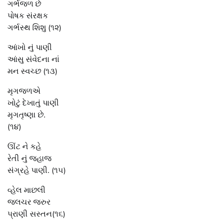
ગર્ભજળ છે
પોષક સંરક્ષક
ગર્ભસ્થ શિશુ (૧૨)
આંખો નું પાણી
આંસુ સંવેદના નાં
મન સ્વચ્છ (૧૩)
મૃગજળએ
ખોટું દેખાતું પાણી
મૃગતૃષ્ણા છે.
(૧૪)
ઊંટ ને કહે
રેતી નું જહાજ
સંગ્રહે પાણી. (૧૫)
વ્હેલ માછલી
જલચર જરુર
પ્રાણી સસ્તન(૧૬)