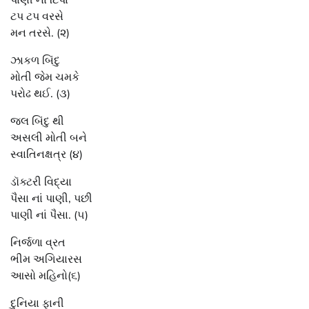
ટપ ટપ વરસે
મન તરસે. (૨)
ઝાકળ બિંદુ
મોતી જેમ ચમકે
પરોઢ થઈ. (૩)
જલ બિંદુ થી
અસલી મોતી બને
સ્વાતિનક્ષત્ર (૪)
ડૉક્ટરી વિદ્યા
પૈસા નાં પાણી, પછી
પાણી નાં પૈસા. (૫)
નિર્જળા વ્રત
ભીમ અગિયારસ
આસો મહિનો(૬)
દુનિયા ફાની