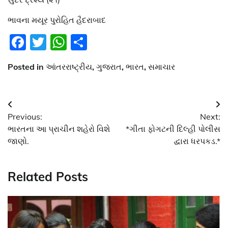
ભાવના મયૂર પુરોહિત હૈદરાબાદ
Facebook
Twitter
WhatsApp
Share
Posted in
આંતરરાષ્ટ્રીય
,
ગુજરાત
,
ભારત
,
સમાચાર
Post
Previous:
Next:
navigation
ભારતના આ પ્રાચીન શહેરો વિશે
*ગીતા ફોગટની દિલ્હી પોલીસ
જાણો.
દ્વારા ધરપકડ.*
Related Posts