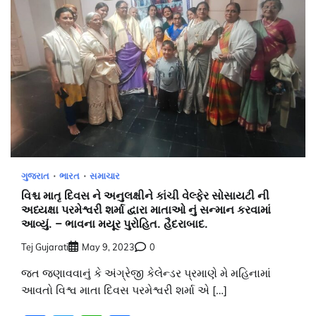
ગુજરાત
ભારત
સમાચાર
વિશ્ચ માતૃ દિવસ ને અનુલક્ષીને કાંચી વેલ્ફેર સોસાયટી ની
અધ્યક્ષા પરમેશ્વરી શર્મા દ્વારા માતાઓ નું સન્માન કરવામાં
આવ્યું. – ભાવના મયૂર પુરોહિત. હૈદરાબાદ.
Tej Gujarati
May 9, 2023
0
જત જણાવવાનું કે અંગ્રેજી કેલેન્ડર પ્રમાણે મે મહિનામાં
આવતો વિશ્વ માતા દિવસ પરમેશ્વરી શર્મા એ […]