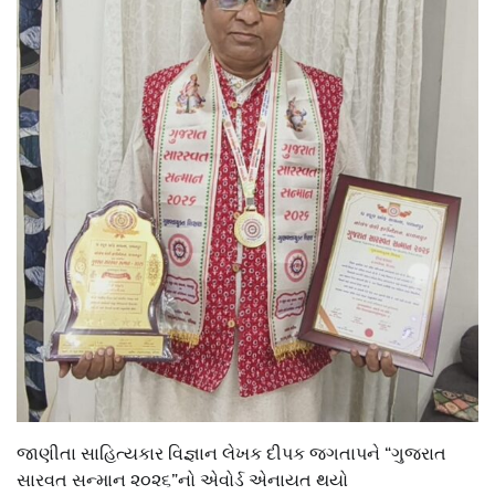
જાણીતા સાહિત્યકાર વિજ્ઞાન લેખક દીપક જગતાપને “ગુજરાત
સારવત સન્માન ૨૦૨૬”નો એવોર્ડ એનાયત થયો