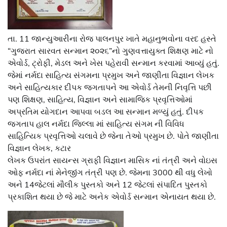
તા. 11 જાન્યુઆરીના રોજ પાલનપુર ખાતે મહાનુભવોના વરદ હસ્તે
“ગુજરાત સારવત સન્માન ૨૦૨૬”નો ગુણવત્તાયુક્ત શિક્ષણ માટે નો
એવોર્ડ, ટ્રોફી, મેડલ અને ખેસ પહેરાવી સન્માન કરવામાં આવ્યું હતું.
જેમાં નર્મદા સાહિત્ય સંગમના પ્રમુખ અને જાણીતા વિજ્ઞાન લેખક
અને સાહિત્યકાર દીપક જગતાપને આ એવોર્ડ તેમની નિવૃત્તિ પછી
પણ શિક્ષણ, સાહિત્ય, વિજ્ઞાન અને સામાજિક પ્રવૃત્તિઓમાં
અપ્રતિમ યોગદાન આપવા બડલ આ સન્માન મળ્યું હતું. દીપક
જગતાપ હાલ નર્મદા જિલ્લા માં સાહિત્ય સંગમ ની વિવિધ
સાહિત્યિક પ્રવૃત્તિઓ ચલાવે છે જેના તેઓ પ્રમુખ છે. પોતે જાણીતા
વિજ્ઞાન લેખક, કટાર
લેખક ઉપરાંત સાયન્સ ગ્રાફી વિજ્ઞાન માસિક નાં તંત્રી અને વોઇસ
ઓફ નર્મદા નાં મેનેજીંગ તંત્રી પણ છે. જેમના 3000 થી વધુ લેખો
અને 14જેટલાં મૌલીક પુસ્તકો અને 12 જેટલાં સંપાદિત પુસ્તકો
પ્રકાશિત થયા છે જે માટે અનેક એવોર્ડ સન્માન એનાયત થયા છે.