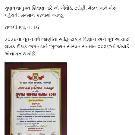
ગુણવત્તાયુક્ત શિક્ષણ માટે નો એવોર્ડ, ટ્રોફી, મેડલ અને ખેસ
પહેરાવી સન્માન કરવામાં આવ્યું
રાજપીપલા, તા 16
2026ના નૂતન વર્ષે જાણીતા સાહિત્યકાર,વિજ્ઞાન અને પૂર્વ આચાર્ય
લેખક દીપક જગતાપને “ગુજરાત સારવત સન્માન ૨૦૨૬”નો એવોર્ડ
એનાયત થયોછે.