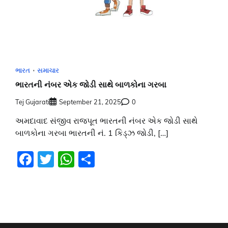
ભારત
સમાચાર
ભારતની નંબર એક જોડી સાથે બાળકોના ગરબા
Tej Gujarati
September 21, 2025
0
અમદાવાદ સંજીવ રાજપૂત ભારતની નંબર એક જોડી સાથે
બાળકોના ગરબા ભારતની નં. 1 કિડ્ઝ જોડી, […]
Facebook
Twitter
WhatsApp
Share