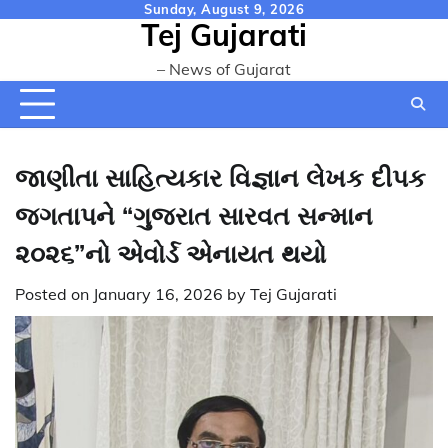
Skip
Sunday, August 9, 2026
Tej Gujarati
to
content
– News of Gujarat
જાણીતા સાહિત્યકાર વિજ્ઞાન લેખક દીપક
જગતાપને “ગુજરાત સારવત સન્માન
૨૦૨૬”નો એવોર્ડ એનાયત થયો
Posted on
January 16, 2026
by
Tej Gujarati