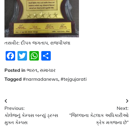
તસવીર: દીપક જગતાપ, રાજપીપલા
Facebook
Twitter
WhatsApp
Share
Posted in
ભારત
,
સમાચાર
Tagged
#narmadanews
,
#tejgujarati
Post
Previous:
Next:
navigation
કોલેજનું કેમ્પસ બન્યું ડ્રગ્સ
“જિલ્લાના કેટલાક અધિકારીઓ
મુક્ત કેમ્પસ
ક્રેક મગજના છે”