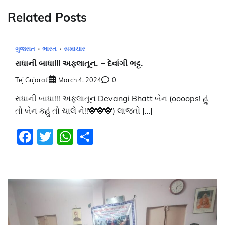
Related Posts
ગુજરાત
ભારત
સમાચાર
રાધાની બાધા!!! અફલાતૂન. – દેવાંગી ભટ્ટ.
Tej Gujarati
March 4, 2024
0
રાધાની બાધા!!! અફલાતૂન Devangi Bhatt બેન (oooops! હું
તો બેન કહું તો ચાલે ને!!🙈🙈🙈) લાજતો […]
Facebook
Twitter
WhatsApp
Share