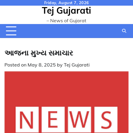
Skip
Friday, August 7, 2026
Tej Gujarati
to
content
– News of Gujarat
આજના મુખ્ય સમાચાર
Posted on
May 8, 2025
by
Tej Gujarati