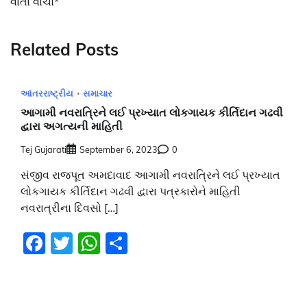
વાર્તા વાંચો*
Related Posts
આંતરરાષ્ટ્રીય
સમાચાર
આગામી નવરાત્રિને લઈ પ્રખ્યાત લોકગાયક કીર્તિદાન ગઢવી
દ્વારા અગત્યની માહિતી
Tej Gujarati
September 6, 2023
0
સંજીવ રાજપૂત અમદાવાદ આગામી નવરાત્રિને લઈ પ્રખ્યાત
લોકગાયક કીર્તિદાન ગઢવી દ્વારા પત્રકારોને માહિતી
નવરાત્રીના દિવસો […]
Facebook
Twitter
WhatsApp
Share