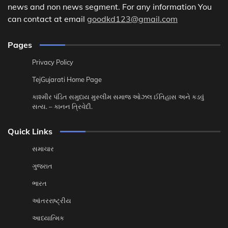
news and non news segment. For any information You
can contact at email
goodkd123@gmail.com
Pages
Privacy Policy
TejGujarati Home Page
કાશ્મીર પંડિત સમુદાય મુસ્લીમ સમાજ ઓઝલ ઈતિહાસ અને કડવું
સત્ય. – કાનન ત્રિવેદી.
Quick Links
સમાચાર
ગુજરાત
ભારત
આંતરરાષ્ટ્રીય
આધ્યાત્મિક