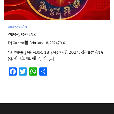
આંતરરાષ્ટ્રીય
આજનું જન્માક્ષર
Tej Gujarati
February 18, 2024
0
*⚜️ આજનું જન્માક્ષર, 18 ફેબ્રુઆરી 2024, રવિવાર* મેષ🐐
(ચુ, ચે, ચો, લા, લી, લુ, લે, […]
Facebook
Twitter
WhatsApp
Share