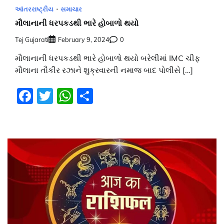
આંતરરાષ્ટ્રીય
સમાચાર
મૌલાનાની ધરપકડથી ભારે હોબાળો થયો
Tej Gujarati
February 9, 2024
0
મૌલાનાની ધરપકડથી ભારે હોબાળો થયો બરેલીમાં IMC ચીફ
મૌલાના તૌકીર રઝાને શુક્રવારની નમાજ બાદ પોલીસે […]
Facebook
Twitter
WhatsApp
Share