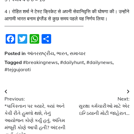
4। रोहित शर्मा ने टेस्ट क्रिकेट से अपनी सेवानिवृत्ति की घोषणा की। उन्होंने
आगामी भारत बनाम इंग्लैंड से कुछ समय पहले यह निर्णय लिया।
————————————————–
Facebook
Twitter
WhatsApp
Share
Posted in
આંતરરાષ્ટ્રીય
,
ભારત
,
સમાચાર
Tagged
#breakingnews
,
#dailyhunt
,
#dailynews
,
#tejgujarati
Post
Previous:
Next:
navigation
*પાકિસ્તાન પર ક્યારે, ક્યાં અને
સુરક્ષા કર્મચારીઓ માટે એર
કેવી રીતે હુમલો થશે, તેનું
ઇન્ડિયાની મોટી જાહેરાત…
આયોજન કોણે કર્યું હતું, અંતિમ
મંજૂરી કોણે આપી હતી? અંદરની