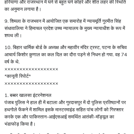
हरियाणा और राजस्थान में घने से बहुत घने कोहरे और शीत लहर की स्थिति
का अनुमान लगाया है।
9. शिमला के राजभवन में आयोजित एक समारोह में न्यायमूर्ति गुरमीत सिंह
संधावालिया ने हिमाचल प्रदेश उच्च न्यायालय के मुख्य न्यायाधीश के रूप में
शपथ ली।
10. बिहार धार्मिक बोर्ड के अध्यक्ष और महावीर मंदिर ट्रस्ट, पटना के सचिव
आचार्य किशोर कुणाल का कल दिल का दौरा पड़ने से निधन हो गया. वह 74
वर्ष के थे.
××××××××××××××××××
*कानूनी रिपोर्ट*
××××××××××××××××××
1. बब्बर खालसा इंटरनेशनल
पंजाब पुलिस ने हाल ही में बटाला और गुरदासपुर में दो पुलिस प्रतिष्ठानों पर
हथगोले फेंकने में शामिल इसके मास्टरमाइंड सहित पांच लोगों को गिरफ्तार
करके एक और पाकिस्तान-आईएसआई समर्थित आतंकी-मॉड्यूल का
भंडाफोड़ किया है।