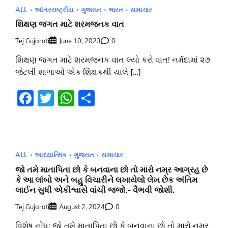
ALL
આંતરરાષ્ટ્રીય
ગુજરાત
ભારત
સમાચાર
શિક્ષણ જગત માટે શરમજનક વાત
Tej Gujarati
June 10, 2023
0
શિક્ષણ જગત માટે શરમજનક વાત લ્યો કરો વાત! નર્મદામાં ૨૭
જેટલી શાળાઓ એક શિક્ષકથી ચાલે […]
Facebook
Twitter
WhatsApp
Share
ALL
આધ્યાત્મિક
ગુજરાત
સમાચાર
જો તમે માતાપિતા છો કે બનવાના છો તો મારો નમ્ર આગ્રહ છે
કે આ લાંબો અને બહુ વિચારીને લખાયેલો લેખ છેક અંતિમ
લાઈન સુધી એકીશ્વાસે વાંચી જજો.- વૈભવી જોશી.
Tej Gujarati
August 2, 2024
0
વિશેષ નોંધ: જો તમે માતાપિતા છો કે બનવાના છો તો મારો નમ્ર