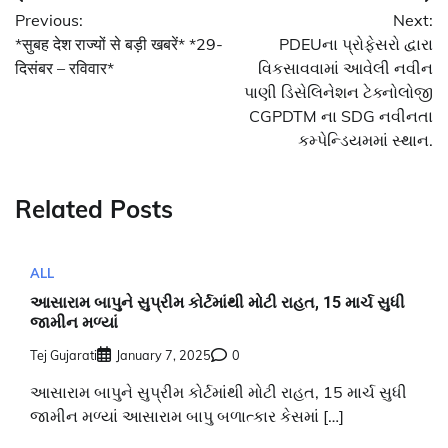
Post
Previous:
Next:
navigation
*सुबह देश राज्यों से बड़ी खबरें* *29-
PDEUના પ્રોફેસરો દ્વારા
दिसंबर – रविवार*
વિકસાવવામાં આવેલી નવીન
પાણી ડિસેલિનેશન ટેક્નોલોજી
CGPDTM ના SDG નવીનતા
કમ્પેન્ડિયમમાં સ્થાન.
Related Posts
ALL
આસારામ બાપુને સુપ્રીમ કોર્ટમાંથી મોટી રાહત, 15 માર્ચ સુધી
જામીન મળ્યાં
Tej Gujarati
January 7, 2025
0
આસારામ બાપુને સુપ્રીમ કોર્ટમાંથી મોટી રાહત, 15 માર્ચ સુધી
જામીન મળ્યાં આસારામ બાપુ બળાત્કાર કેસમાં […]