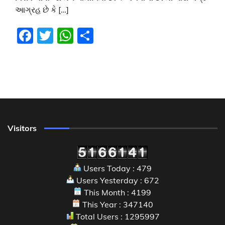
આગ્રહ છે કે […]
Facebook
Twitter
WhatsApp
Share
Visitors
Users Today : 479
Users Yesterday : 672
This Month : 4199
This Year : 347140
Total Users : 1295997