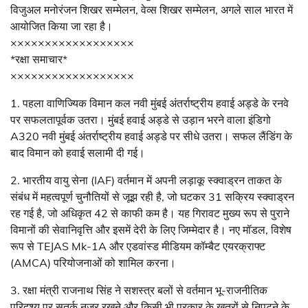
विजुअल मनोरंजन शिखर सम्मेलन, वेव्स शिखर सम्मेलन, अगले साल भारत में
आयोजित किया जा रहा है।
××××××××××××××××××
*रक्षा समाचार*
××××××××××××××××××
1. पहला वाणिज्यिक विमान कल नवी मुंबई अंतर्राष्ट्रीय हवाई अड्डे के रनवे
पर सफलतापूर्वक उतरा। मुंबई हवाई अड्डे से उड़ान भरने वाला इंडिगो
A320 नवी मुंबई अंतर्राष्ट्रीय हवाई अड्डे पर सीधे उतरा। सफल लैंडिंग के
बाद विमान को हवाई सलामी दी गई।
2. भारतीय वायु सेना (IAF) वर्तमान में अपनी लड़ाकू स्क्वाड्रन ताकत के
संबंध में महत्वपूर्ण चुनौतियों से जूझ रही है, जो घटकर 31 सक्रिय स्क्वाड्रन
रह गई है, जो अधिकृत 42 से काफी कम है। यह गिरावट मुख्य रूप से पुराने
विमानों की सेवानिवृत्ति और इसमें देरी के लिए जिम्मेदार है। नए मॉडल, विशेष
रूप से TEJAS Mk-1A और एडवांस्ड मीडियम कॉम्बैट एयरक्राफ्ट
(AMCA) परियोजनाओं को शामिल करना।
3. रक्षा मंत्री राजनाथ सिंह ने सशस्त्र बलों से वर्तमान भू-राजनीतिक
परिदृश्य पर सतर्क नजर रखने और किसी भी प्रकार के खतरों से निपटने के