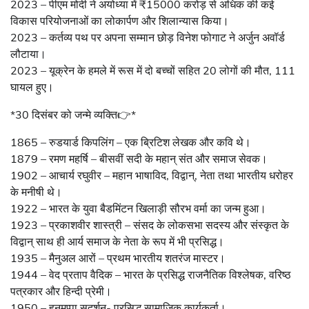
2023 – पीएम मोदी ने अयोध्या में ₹15000 करोड़ से अधिक की कई
विकास परियोजनाओं का लोकार्पण और शिलान्यास किया।
2023 – कर्तव्य पथ पर अपना सम्मान छोड़ विनेश फोगाट ने अर्जुन अवॉर्ड
लौटाया।
2023 – यूक्रेन के हमले में रूस में दो बच्चों सहित 20 लोगों की मौत, 111
घायल हुए।
*30 दिसंबर को जन्मे व्यक्ति👉*
1865 – रुडयार्ड किपलिंग – एक ब्रिटिश लेखक और कवि थे।
1879 – रमण महर्षि – बीसवीं सदी के महान् संत और समाज सेवक।
1902 – आचार्य रघुवीर – महान भाषाविद, विद्वान्‌, नेता तथा भारतीय धरोहर
के मनीषी थे।
1922 – भारत के युवा बैडमिंटन खिलाड़ी सौरभ वर्मा का जन्म हुआ।
1923 – प्रकाशवीर शास्त्री – संसद के लोकसभा सदस्य और संस्कृत के
विद्वान् साथ ही आर्य समाज के नेता के रूप में भी प्रसिद्ध।
1935 – मैनुअल आरों – प्रथम भारतीय शतरंज मास्टर।
1944 – वेद प्रताप वैदिक – भारत के प्रसिद्ध राजनैतिक विश्लेषक, वरिष्ठ
पत्रकार और हिन्दी प्रेमी।
1950 – हनुमप्पा सुदर्शन- प्रसिद्ध सामाजिक कार्यकर्ता।