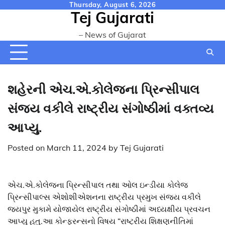
Skip
Thursday, August 6, 2026
Tej Gujarati
to
content
– News of Gujarat
શહેરની એચ.એ.કોલેજના પ્રિન્સીપાલ
સંજય વકીલે રાષ્ટ્રીય સંગોષ્ઠીમાં વક્તવ્ય
આપ્યુ.
Posted on
March 11, 2024
by
Tej Gujarati
એચ.એ.કોલેજના પ્રિન્સીપાલ તથા ઓલ ઇન્ડીયા કોલેજ
પ્રિન્સીપાલ્સ એશોશીએશનના રાષ્ટ્રીય પ્રમુખ સંજય વકીલે
જયપુર મુકામે યોજાયેલ રાષ્ટ્રીય સંગોષ્ઠીમાં અધ્યક્ષીય પ્રવચન
આપ્યુ હતુ.આ કોન્ફરન્સનો વિષય “રાષ્ટ્રીય શિક્ષણનીતિમાં