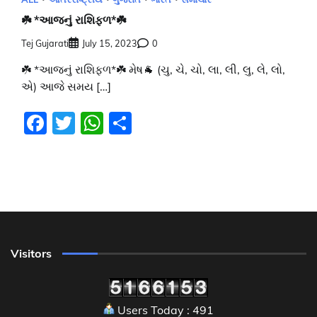
☘️ *આજનું રાશિફળ*☘️
Tej Gujarati
July 15, 2023
0
☘️ *આજનું રાશિફળ*☘️ મેષ🐐 (ચુ, ચે, ચો, લા, લી, લુ, લે, લો,
એ) આજે સમય […]
Facebook
Twitter
WhatsApp
Share
Visitors
Users Today : 491