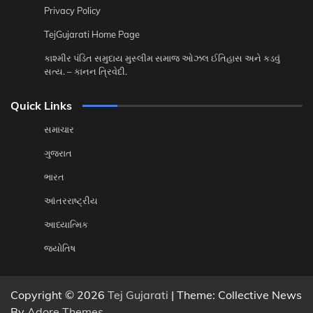
Privacy Policy
TejGujarati Home Page
કાશ્મીર પંડિત સમુદાય મુસ્લીમ સમાજ ઓઝલ ઈતિહાસ અને કડવું
સત્ય. – કાનન ત્રિવેદી.
Quick Links
સમાચાર
ગુજરાત
ભારત
આંતરરાષ્ટ્રીય
આધ્યાત્મિક
જ્યોતિષ
Copyright © 2026
Tej Gujarati
| Theme: Collective News
By
Adore Themes
.