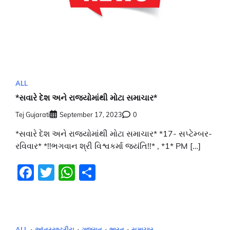
ALL
*સવારે દેશ અને રાજ્યોમાંથી મોટા સમાચાર*
Tej Gujarati
September 17, 2023
0
*સવારે દેશ અને રાજ્યોમાંથી મોટા સમાચાર* *17- સપ્ટેમ્બર-
રવિવાર* *!!ભગવાન શ્રી વિશ્વકર્મા જયંતિ!!* , *1* PM […]
Facebook
Twitter
WhatsApp
Share
ALL
આંતરરાષ્ટ્રીય
ગુજરાત
ભારત
સમાચાર