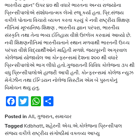
ભારતીય જ્ઞાન” ઉપર ૪૦ થી વધારે ભારતના અન્ય રાજ્યોના
પ્રિન્સીપાલોએ સંશોધનાત્મક લેખો રજૂ કર્યા હતા. પ્રિ.સંજય
વકીલે પોતાના વિચારો વ્યક્ત કરતા કહ્યું કે નવી રાષ્ટ્રીય શિક્ષણ
નીતિમાં મૂલ્યનિષ્ઠ શિક્ષણ , ભારતીય જ્ઞાન પરંપરા, ભારતીય
સંસ્કૃતિ તથા તેના ભવ્ય ઈતિહાસ વીશે ઉલ્લેખ કરવામાં આવ્યો છે.
નવી શિક્ષણનીતિમાં ભારતીયતાને સ્થાન મળવાથી ભારતની ઉચ્ચ
પરંપરા વીશે વિદ્યાર્થીઓને માહિતી મળશે. જયપુરની અગ્રવાલ
કોલેજમાં યોજાયેલ આ કોન્ફરન્સમાં દેશના ૨૦૦ થી વધારે
પ્રિન્સીપાલોએ ભાગ લીધો હતો.ગુજરાતની વિવિધ કોલેજના ૩૫ થી
વધુ પ્રિન્સીપાલોએ હાજરી આપી હતી. કોન્ફરન્સમાં કોલેજ ન્યુઝ
મેગેઝીન તથા ઈન્ડિયન નોલેજ સિસ્ટીમ એમ બે પુસ્તકોનું
વિમોચન થયુ હતુ.
Facebook
Twitter
WhatsApp
Share
Posted in
All
,
ગુજરાત
,
સમાચાર
Tagged
Kdbhatt
,
શહેરની એચ.એ.કોલેજના પ્રિન્સીપાલ
સંજય વકીલે રાષ્ટ્રીય સંગોષ્ઠીમાં વક્તવ્ય આપ્યુ