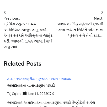
Post
Previous:
Next:
navigation
બ્રેકિંગ ન્યુઝ : CAA
આજ નરસિંહ મહેતાની ૬૧૫મી
અધિનિયમ કાનૂન લાગુ થયો.
જન્મ જયંતિ નિમિતે એક નાના
કેન્દ્ર સરકારે અધિસુચના જાહેર
પ્રંસગ રૂપે તેની યાદ….
કરી. આજથી CAA આખા દેશમાં
લાગુ થશે.
Related Posts
ALL
આંતરરાષ્ટ્રીય
ગુજરાત
ભારત
સમાચાર
અમદાવાદના વાતાવરણમાં પલટો
Tej Gujarati
June 14, 2023
0
અમદાવાદ અમદાવાદના વાતાવરણમાં પલટો વૈષ્ણોદેવી સર્કલ