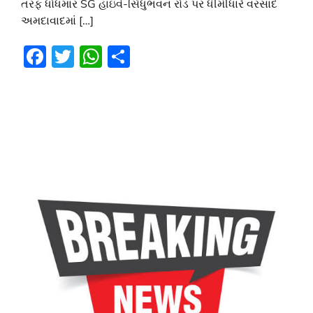
તરફ ધોધમાર SG હાઇવે-સિંધુભવન રોડ પર ધીમીધારે વરસાદ
અમદાવાદમાં […]
Facebook
Twitter
WhatsApp
Share