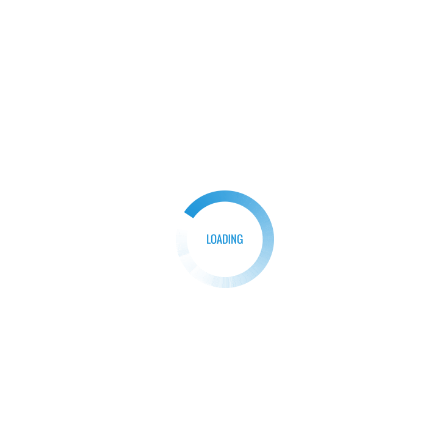
યાત્રા નર્મદામાં પ્રવેશી
Tej Gujarati
March 9, 2024
0
ગુજરાતમાં ત્રીજા દિવસે રાહુલ ગાંધીની ભારત જોડો યાત્રા
નર્મદામાં પ્રવેશી રાજપીપલા નગરમાં કોંગ્રેસના દિગ્ગજ નેતા
[…]
Facebook
Twitter
WhatsApp
Share